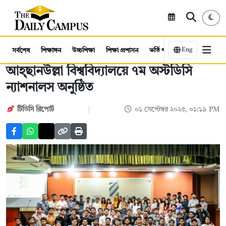
Eng
সর্বশেষ
শিক্ষাঙ্গন
উচ্চশিক্ষা
শিক্ষা প্রশাসন
ভর্তি পরীক্ষা
কর্মসংস্থান
আহ্ছানউল্লা বিশ্ববিদ্যালয়ে ৭ম অস্টডিসি
ন্যাশনালস অনুষ্ঠিত
টিডিসি রিপোর্ট
০১ সেপ্টেম্বর ২০২৫, ০১:১৯ PM