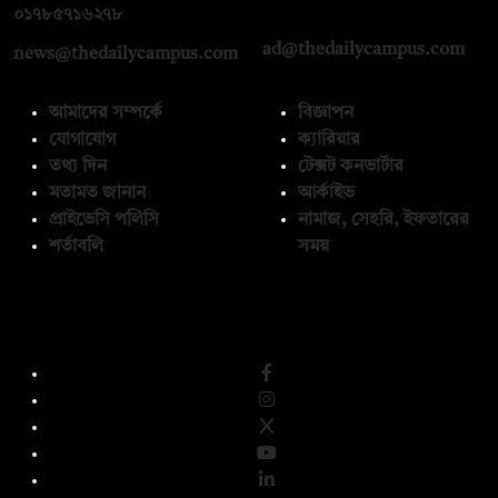
০১৭১২১৩৬৫৯৩
০১৭৮৫৭১৬২৭৮
ad@thedailycampus.com
news@thedailycampus.com
আমাদের সম্পর্কে
বিজ্ঞাপন
যোগাযোগ
ক্যারিয়ার
তথ্য দিন
টেক্সট কনভার্টার
মতামত জানান
আর্কাইভ
প্রাইভেসি পলিসি
নামাজ, সেহরি, ইফতারের
শর্তাবলি
সময়
অনুসরণ করুন