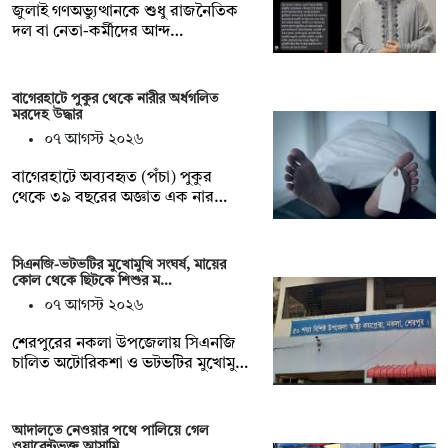
জুলাই গণঅভ্যুত্থানকে শুধু রাজনৈতিক
দল বা নেতা-কর্মীদের আন্দ…
বাগেরহাটে পুকুর থেকে নারীর অর্ধগলিত
মরদেহ উদ্ধার
০৭ আগস্ট ২০২৬
বাগেরহাটে অব্যবহৃত (পঁচা) পুকুর
থেকে ৩৯ বছরের অজ্ঞাত এক নার…
সিএনজি-ভটভটির মুখোমুখি সংঘর্ষ, মায়ের
কোল থেকে ছিটকে শিশুর ম…
০৭ আগস্ট ২০২৬
শেরপুরের নকলা উপজেলায় সিএনজি
চালিত অটোরিকশা ও ভটভটির মুখোমু…
আদালতে নেওয়ার পথে পালিয়ে গেল
ওয়ারেন্টভুক্ত আসামি