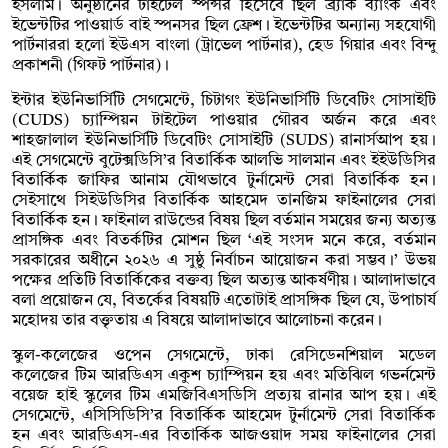
ইসলাম। অনুষ্ঠানের টাইটেল স্পন্সর হিসেবে ছিল ব্র্যাক ব্যাংক এবং
ইভেন্টটির পাওয়ার্ড বাই স্পনসর ছিল ফ্রেশ। ইভেন্টটির অন্যান্য সহযোগী
পার্টনাররা হলো ইউএস বাংলা (ট্রাভেল পার্টনার), হেড গিয়ার এবং বিন্দু
প্রকাশনী (গিফট পার্টনার)।
ইন্টার ইউনিভার্সিটি সেগমেন্টে, চিটাগং ইউনিভার্সিটি ডিবেটিং সোসাইটি
(CUDS) চ্যাম্পিয়ন টাইটেল পাওয়ার গৌরব অর্জন করে এবং
শাহজালাল ইউনিভার্সিটি ডিবেটিং সোসাইটি (SUDS) রানার্সআপ হয়।
এই সেগমেন্টে বুটেক্সডিসি’র বিতার্কিক আলভি সালমান এবং ইইউডিসির
বিতার্কিক জাফির আনাম যৌথভাবে টুর্নামেন্ট সেরা বিতার্কিক হন।
সেইসাথে সিইউডিসির বিতার্কিক আহমেদ তানজিম ফাইনালের সেরা
বিতার্কিক হন। ফাইনাল রাউন্ডের বিষয় ছিল বর্তমান সময়ের জন্য অত্যন্ত
প্রাসঙ্গিক এবং বিতর্কটির মোশন ছিল ‘এই সংসদ মনে করে, বর্তমান
সরকারের অধীনে ২০২৬ এ সুষ্ঠু নির্বাচন আয়োজন করা সম্ভব।’ উভয়
পক্ষের প্রতিটি বিতার্কিকের বক্তব্য ছিল অত্যন্ত আকর্ষণীয়। আলাদাভাবে
বলা প্রয়োজন যে, বিতর্কের বিষয়টি এতোটাই প্রাসঙ্গিক ছিল যে, উপাচার্য
মহোদয় তার বক্তৃতায় এ বিষয়ে আলাদাভাবে আলোচনা করেন।
স্কুল-কলেজের ওপেন সেগমেন্টে, ঢাকা রেসিডেনশিয়াল মডেল
কলেজের টিম আরডিএস একুশ চ্যাম্পিয়ন হয় এবং মতিঝিল গভর্নমেন্ট
বয়েজ হাই স্কুলের টিম এমজিবিএসডিসি প্রত্যয় রানার আপ হয়। এই
সেগমেন্টে, এসিসিডিসি’র বিতার্কিক আহমেদ টুর্নামেন্ট সেরা বিতার্কিক
হন এবং আরডিএস-এর বিতার্কিক আজওয়াদ সময় ফাইনালের সেরা