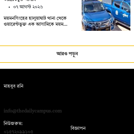
০৭ আগস্ট ২০২৬
ময়মনসিংহের হালুয়াঘাট থানা থেকে
ওয়ারেন্টভুক্ত এক আসামিকে ময়ম…
আরও পড়ুন
সম্পাদক:
মাহবুব রনি
দ্য ডেইলি ক্যাম্পাস, দ্বিতীয় তলা, হাসান হোল্ডিংস, ৫২/১ নিউ ইস্কাটন
রোড, ঢাকা ১০০০
info@thedailycampus.com
নিউজরুম:
বিজ্ঞাপন
০১৫৭২০৯৯১০৫
,