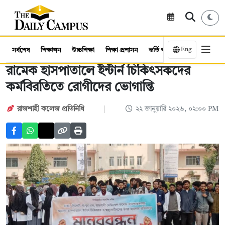
Eng
সর্বশেষ
শিক্ষাঙ্গন
উচ্চশিক্ষা
শিক্ষা প্রশাসন
ভর্তি পরীক্ষা
কর্মসংস্থান
রামেক হাসপাতালে ইন্টার্ন চিকিৎসকদের
কর্মবিরতিতে রোগীদের ভোগান্তি
রাজশাহী কলেজ প্রতিনিধি
২২ জানুয়ারি ২০২৬, ০২:০০ PM