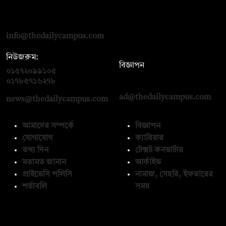
দ্য ডেইলি ক্যাম্পাস, দ্বিতীয় তলা, হাসান হোল্ডিংস, ৫২/১ নিউ ইস্কাটন
রোড, ঢাকা ১০০০
info@thedailycampus.com
নিউজরুম:
বিজ্ঞাপন
০১৫৭২০৯৯১০৫
,
০১৭১২১৩৬৫৯৩
০১৭৮৫৭১৬২৭৮
ad@thedailycampus.com
news@thedailycampus.com
আমাদের সম্পর্কে
বিজ্ঞাপন
যোগাযোগ
ক্যারিয়ার
তথ্য দিন
টেক্সট কনভার্টার
মতামত জানান
আর্কাইভ
প্রাইভেসি পলিসি
নামাজ, সেহরি, ইফতারের
শর্তাবলি
সময়
অনুসরণ করুন