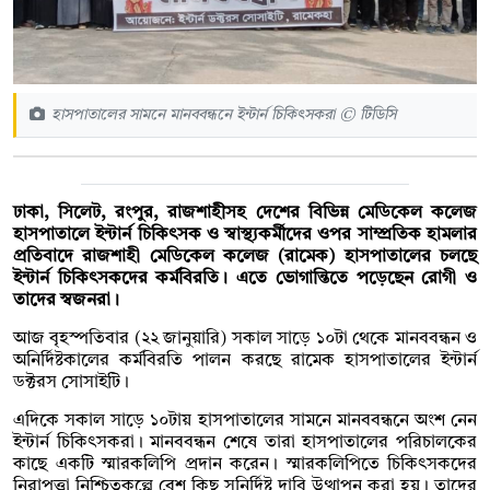
হাসপাতালের সামনে মানববন্ধনে ইন্টার্ন চিকিৎসকরা © টিডিসি
ঢাকা, সিলেট, রংপুর, রাজশাহীসহ দেশের বিভিন্ন মেডিকেল কলেজ
হাসপাতালে ইন্টার্ন চিকিৎসক ও স্বাস্থ্যকর্মীদের ওপর সাম্প্রতিক হামলার
প্রতিবাদে রাজশাহী মেডিকেল কলেজ (রামেক) হাসপাতালের চলছে
ইন্টার্ন চিকিৎসকদের কর্মবিরতি। এতে ভোগান্তিতে পড়েছেন রোগী ও
তাদের স্বজনরা।
আজ বৃহস্পতিবার (২২ জানুয়ারি) সকাল সাড়ে ১০টা থেকে মানববন্ধন ও
অনির্দিষ্টকালের কর্মবিরতি পালন করছে রামেক হাসপাতালের ইন্টার্ন
ডক্টরস সোসাইটি।
এদিকে সকাল সাড়ে ১০টায় হাসপাতালের সামনে মানববন্ধনে অংশ নেন
ইন্টার্ন চিকিৎসকরা। মানববন্ধন শেষে তারা হাসপাতালের পরিচালকের
কাছে একটি স্মারকলিপি প্রদান করেন। স্মারকলিপিতে চিকিৎসকদের
নিরাপত্তা নিশ্চিতকল্পে বেশ কিছু সুনির্দিষ্ট দাবি উত্থাপন করা হয়। তাদের