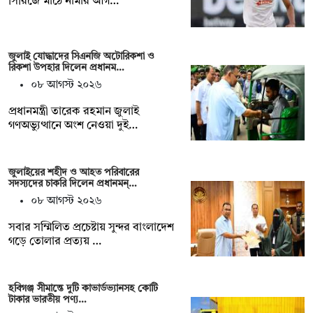
সিরিজে মাঠে নামার আগ…
জুলাই যোদ্ধাদের সিএনজি অটোরিকশা ও
রিকশা উপহার দিলেন প্রধানম…
০৮ আগস্ট ২০২৬
প্রধানমন্ত্রী তারেক রহমান জুলাই
গণঅভ্যুত্থানে অংশ নেওয়া দুই…
জুলাইয়ের শহীদ ও আহত পরিবারের
সদস্যদের চাকরি দিলেন প্রধানমন্…
০৮ আগস্ট ২০২৬
সবার সম্মিলিত প্রচেষ্টায় সুন্দর বাংলাদেশ
গড়ে তোলার প্রত্যয় …
হবিগঞ্জ সীমান্তে দুটি কাভার্ডভ্যানসহ কোটি
টাকার ভারতীয় পণ্য…