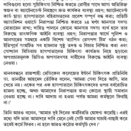
দাবিগুলো হলো সুচিকিৎসা নিশ্চিত করতে রোগীর সাথে আসা অতিরিক্ত
স্বজন বা অ্যাটেনডেন্ট নিয়ন্ত্রণে দ্রুত কার্যকর ব্যবস্থা গ্রহণ; অ্যাটেনডেন্ট
কার্ড ছাড়া হাসপাতালে বহিরাগতদের প্রবেশ সম্পূর্ণ বন্ধ করা; প্রতিটি
অ্যাডমিশন ওয়ার্ডে নিরাপত্তা নিশ্চিত করতে ২৪ ঘণ্টা আনসার সদস্য
মোতায়েন রাখা; দায়িত্ব পালনে কোনো আনসার সদস্য ব্যর্থ হলে তার
বিরুদ্ধে তাৎক্ষণিক আইনি ব্যবস্থা গ্রহণ; নিরাপত্তার স্বার্থে পুলিশ ও
আনসারের সমন্বয়ে একটি বিশেষ ‘র‌্যাপিড রেসপন্স টিম’ গঠন করা;
ইতিপূর্বে সংঘটিত সব হামলার সুষ্ঠু তদন্ত ও বিচার নিশ্চিত করা এবং
সোশ্যাল মিডিয়ায় হাসপাতালের চিকিৎসা কার্যক্রম নিয়ে ছড়ানো
অপপ্রচারমূলক ভিডিও অপসারণসহ দায়ীদের বিরুদ্ধে আইনি ব্যবস্থা
নেওয়া।
মানববন্ধনে রাজশাহী মেডিকেল কলেজের ইন্টার্ন চিকিৎসক প্রতিনিধি
ডা. তানভীর আহমেদ তৌকির বলেন, ‘আমরা সেবা দিতে আসি, মার
খেতে নয়। একের পর এক হাসপাতালে চিকিৎসকদের ওপর বর্বরোচিত
হামলা হচ্ছে, অথচ আমাদের নিরাপত্তার জন্য কোনো স্থায়ী সমাধান
নেওয়া হচ্ছে না। দাবি আদায় না হওয়া পর্যন্ত আমরা কর্মস্থলে ফিরছি
না।’
তিনি আরও বলেন, ‘আমার দুই দিনের কর্মবিরতি ঘোষণা করেছি। এরই
মধ্যে যদি তারা আমাদরে দাবি মেনে নেই সেটি আমার যাচাই-বাছাই করে
তবেই কর্মে ফিরব। না হলে আরও কঠোর কর্মসূচি দেব।’