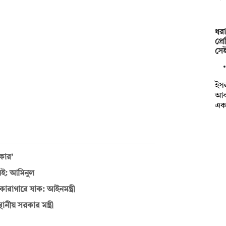
ধরা
প্র
সে
ইসল
আব
এ
রকার’
েই: আমিনুল
ারাগারে যাক: আইনমন্ত্রী
ানীয় সরকার মন্ত্রী