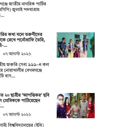
গঞ্জে জাতীয় নাগরিক পার্টির
সিপি) জুলাই পদযাত্রায়
ত্…
করির কথা বলে তরুণীদের
ে রেখে পর্নোগ্রাফি তৈরি,
ামী-…
০৭ আগস্ট ২০২৬
তীয় জরুরি সেবা ৯৯৯-এ কল
ে নোয়াখালীর বেগমগঞ্জে
টি বাস…
তত ২০ ছাত্রীর ‘আপত্তিকর’ ছবি
ে প্রেমিককে পাঠিয়েছেন
শ…
০৭ আগস্ট ২০২৬
ামী বিশ্ববিদ্যালয়ের (ইবি)