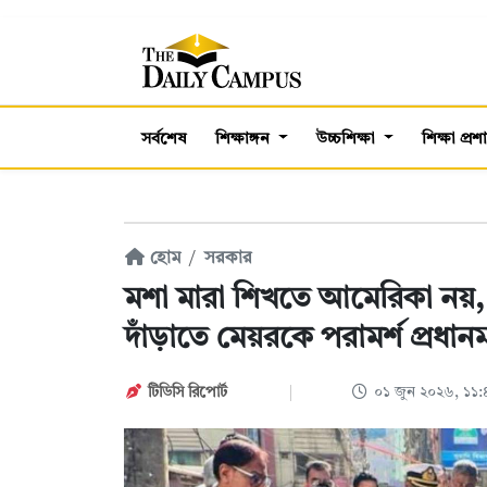
সর্বশেষ
শিক্ষাঙ্গন
উচ্চশিক্ষা
শিক্ষা প্র
হোম
সরকার
মশা মারা শিখতে আমেরিকা নয়, 
দাঁড়াতে মেয়রকে পরামর্শ প্রধানমন্
টিডিসি রিপোর্ট
০১ জুন ২০২৬, ১১