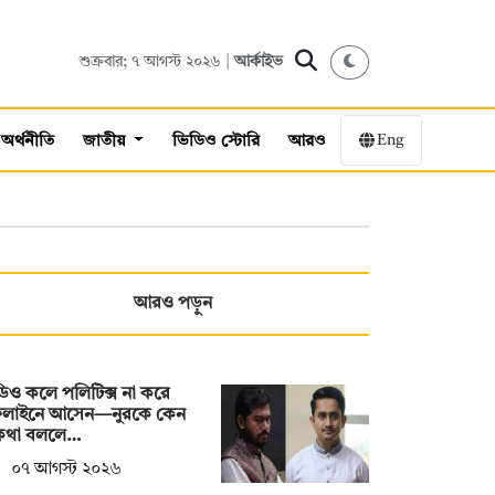
শুক্রবার; ৭ আগস্ট ২০২৬ |
আর্কাইভ
Eng
অর্থনীতি
জাতীয়
ভিডিও স্টোরি
আরও
আরও পড়ুন
িও কলে পলিটিক্স না করে
লাইনে আসেন—নুরকে কেন
কথা বললে…
০৭ আগস্ট ২০২৬