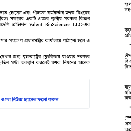
জু
সহ
াহাদাত হোসেন এবং পাঁচজন কর্মকর্তার মশক নিধনের
র ফ্লোরিডা সফরের একটি প্রস্তাব স্থানীয় সরকার বিভাগ
 বিদেশি প্রতিষ্ঠান Valent BioSciences LLC-এর
স্ক
প্র
ার-সংক্ষেপ প্রধানমন্ত্রীর কার্যালয়ে পাঠানো হলে এ
টাঙ
দেখার জন্য যুক্তরাষ্ট্রের ফ্লোরিডায় যাওয়ার দরকার
বিদ
ই-তিন ঘণ্টা অবস্থান করলেই মশক নিধনের অনেক
বিদ
জুল
হার
চা
গুগল নিউজ চ্যানেল ফলো করুন
দেশ
প্র
অপ্