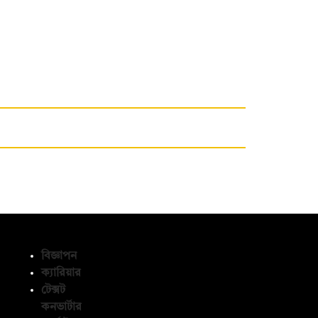
বিজ্ঞাপন
ক্যারিয়ার
টেক্সট
অনুসরণ করুন
কনভার্টার