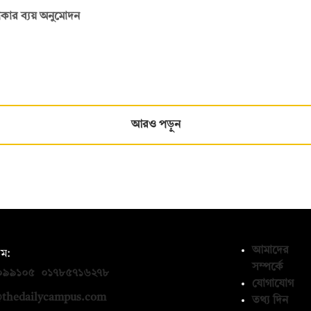
 টাকার ব্যয় অনুমোদন
আরও পড়ুন
আমাদের
ম:
সম্পর্কে
০৯৯১০৫
,
০১৭৮৫৭১৬২৭৮
যোগাযোগ
thedailycampus.com
তথ্য দিন