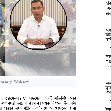
হবি
(এন
ছা
চা
আটক
স্ব
জা
পেয়
এক
ক রহমান © টিডিসি ফটো
অন্
তুল
ঐ
হাদাত হোসেনসহ ছয় সদস্যের একটি প্রতিনিধিদলের
েছেন প্রধানমন্ত্রী তারেক রহমান। মশক নিধনের উদ্ভাবনী
র প্রস্তাব প্রধানমন্ত্রীর কার্যালয়ে অনুমোদনের জন্য
ইসল