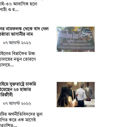
লাই-৩৬ আবাসিক হলে
পাঠী ও র…
ুলের নামফলক থেকে বাদ গেল
তিষ্ঠাতা ভাসানীর নাম
০৭ আগস্ট ২০২৬
্গাইলের বিন্নাফৈর উচ্চ
্যালয়ের নতুন তোরণে
্যালয়ে…
াইয়ে যুক্তরাষ্ট্রে চাকরি
িয়েছেন ২৩ হাজার
করিজীবী
০৭ আগস্ট ২০২৬
টির অর্থনীতিবিদদের ভুল
মাণিত করে এক মাসেই
রত্যাশিত…