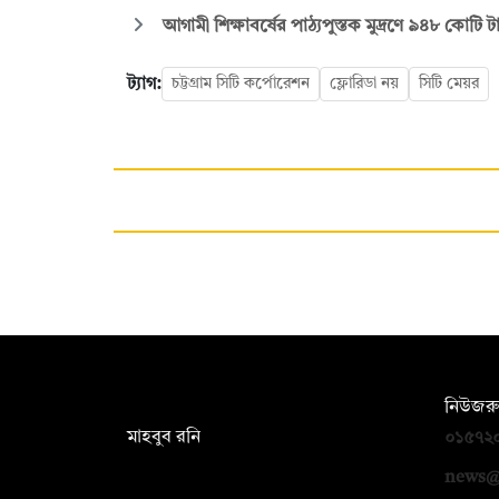
আগামী শিক্ষাবর্ষের পাঠ্যপুস্তক মুদ্রণে ৯৪৮ কোটি
ট্যাগ:
চট্টগ্রাম সিটি কর্পোরেশন
ফ্লোরিডা নয়
সিটি মেয়র
সম্পাদক:
নিউজরু
মাহবুব রনি
০১৫৭২
দ্য ডেইলি ক্যাম্পাস, দ্বিতীয় তলা, হাসান
news@
হোল্ডিংস, ৫২/১ নিউ ইস্কাটন রোড, ঢাকা