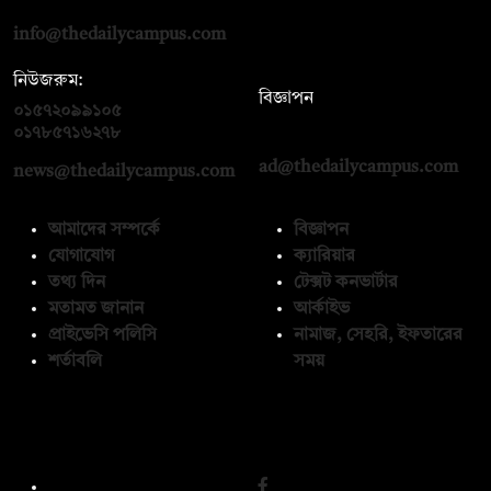
info@thedailycampus.com
নিউজরুম:
বিজ্ঞাপন
০১৫৭২০৯৯১০৫
,
০১৭১২১৩৬৫৯৩
০১৭৮৫৭১৬২৭৮
ad@thedailycampus.com
news@thedailycampus.com
আমাদের সম্পর্কে
বিজ্ঞাপন
যোগাযোগ
ক্যারিয়ার
তথ্য দিন
টেক্সট কনভার্টার
মতামত জানান
আর্কাইভ
প্রাইভেসি পলিসি
নামাজ, সেহরি, ইফতারের
শর্তাবলি
সময়
অনুসরণ করুন