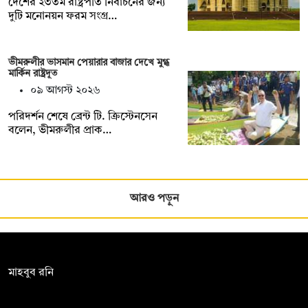
দেশের ২৩তম রাষ্ট্রপতি নির্বাচনের জন্য
দুটি মনোনয়ন ফরম সংগ্র…
ভীমরুলীর ভাসমান পেয়ারার বাজার দেখে মুগ্ধ
মার্কিন রাষ্ট্রদূত
০৯ আগস্ট ২০২৬
পরিদর্শন শেষে ব্রেন্ট টি. ক্রিস্টেনসেন
বলেন, ভীমরুলীর প্রাক…
আরও পড়ুন
সম্পাদক:
মাহবুব রনি
দ্য ডেইলি ক্যাম্পাস, দ্বিতীয় তলা, হাসান হোল্ডিংস, ৫২/১ নিউ ইস্কাটন
রোড, ঢাকা ১০০০