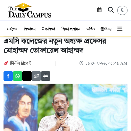
Eng
সর্বশেষ
শিক্ষাঙ্গন
উচ্চশিক্ষা
শিক্ষা প্রশাসন
ভর্তি পরীক্ষা
কর্মসংস্থান
এমসি কলেজের নতুন অধ্যক্ষ প্রফেসর
মোহাম্মদ তোফায়েল আহাম্মদ
টিডিসি রিপোর্ট
১৯ মে ২০২৬, ০১:৩৯ AM