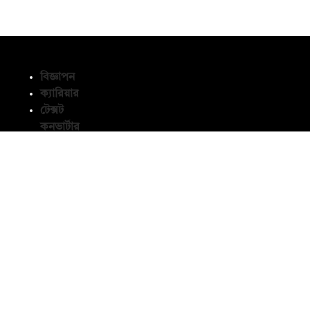
বিজ্ঞাপন
ক্যারিয়ার
টেক্সট
অনুসরণ করুন
কনভার্টার
আর্কাইভ
নামাজ,
সেহরি,
ইফতারের
সময়