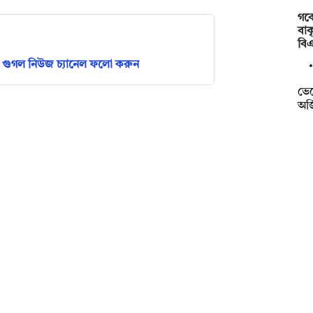
গবে
বাক
বি
গুগল নিউজ চ্যানেল ফলো করুন
ভেট
অর্