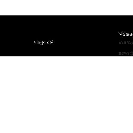
সম্পাদক:
নিউজরু
মাহবুব রনি
০১৫৭২
দ্য ডেইলি ক্যাম্পাস, দ্বিতীয় তলা, হাসান
news@
হোল্ডিংস, ৫২/১ নিউ ইস্কাটন রোড, ঢাকা
১০০০
info@thedailycampus.com
বিজ্ঞাপ
০১৭১২
ad@th