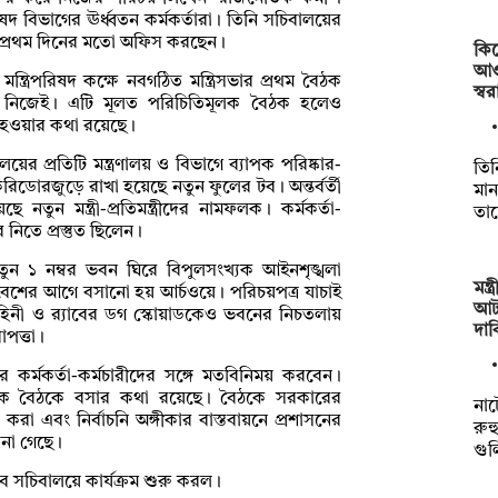
পরিষদ বিভাগের ঊর্ধ্বতন কর্মকর্তারা। তিনি সচিবালয়ের
লয়ে প্রথম দিনের মতো অফিস করছেন।
কিস
আও
্রিপরিষদ কক্ষে নবগঠিত মন্ত্রিসভার প্রথম বৈঠক
স্ব
ত্রী নিজেই। এটি মূলত পরিচিতিমূলক বৈঠক হলেও
া হওয়ার কথা রয়েছে।
ালয়ের প্রতিটি মন্ত্রণালয় ও বিভাগে ব্যাপক পরিষ্কার-
তিন
 করিডোরজুড়ে রাখা হয়েছে নতুন ফুলের টব। অন্তর্বর্তী
মা
ুন মন্ত্রী-প্রতিমন্ত্রীদের নামফলক। কর্মকর্তা-
তা
 নিতে প্রস্তুত ছিলেন।
নতুন ১ নম্বর ভবন ঘিরে বিপুলসংখ্যক আইনশৃঙ্খলা
মন্
রবেশের আগে বসানো হয় আর্চওয়ে। পরিচয়পত্র যাচাই
আটক
বাহিনী ও র‌্যাবের ডগ স্কোয়াডকেও ভবনের নিচতলায়
দা
পত্তা।
ভাগের কর্মকর্তা-কর্মচারীদের সঙ্গে মতবিনিময় করবেন।
ে পৃথক বৈঠকে বসার কথা রয়েছে। বৈঠকে সরকারের
না
ত করা এবং নির্বাচনি অঙ্গীকার বাস্তবায়নে প্রশাসনের
রুহ
ানা গেছে।
গু
বে সচিবালয়ে কার্যক্রম শুরু করল।