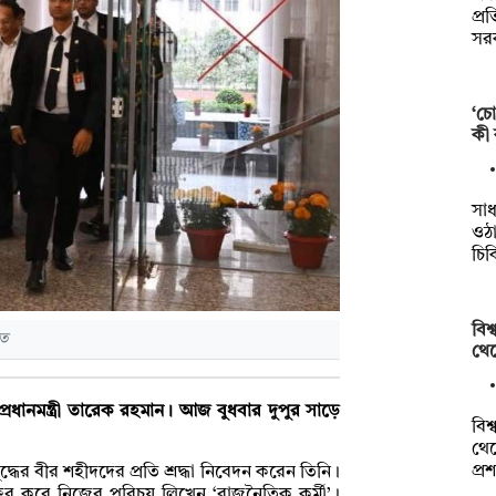
প্র
সর
‘চো
কী
সাধ
ওঠা
চি
বিশ
ীত
থেক
্রধানমন্ত্রী তারেক রহমান। আজ বুধবার দুপুর সাড়ে
বিশ
থেক
প্
ধের বীর শহীদদের প্রতি শ্রদ্ধা নিবেদন করেন তিনি।
বাক্ষর করে নিজের পরিচয় লিখেন ‘রাজনৈতিক কর্মী’।