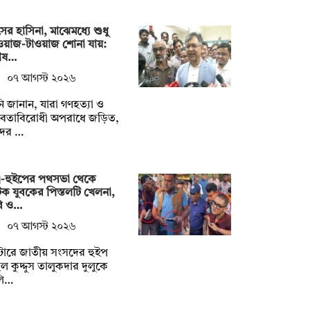
ের হাসিনা, মাঝেমধ্যে শুধু
য়াজ-টাওয়াজ শোনা যায়:
রাষ…
০৭ আগস্ট ২০২৬
ি জানান, যারা গণহত্যা ও
নবতাবিরোধী অপরাধে জড়িত,
দের …
ত্রী-হুইপের পথসভা থেকে
 যুবকের পিস্তলটি খেলনা,
বি ও…
০৭ আগস্ট ২০২৬
টোরে জাতীয় সংসদের হুইপ
ুল কুদ্দুস তালুকদার দুলুকে
লি…