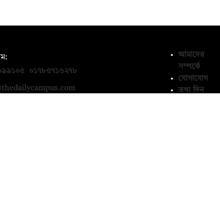
আমাদের
ম:
সম্পর্কে
০৯৯১০৫
,
০১৭৮৫৭১৬২৭৮
যোগাযোগ
thedailycampus.com
তথ্য দিন
মতামত
জানান
ন
প্রাইভেসি
পলিসি
১৩৬৫৯৩
শর্তাবলি
edailycampus.com
© কপিরাইট 2026, দ্য ডেইলি ক্যাম্পাস লিমিটেড