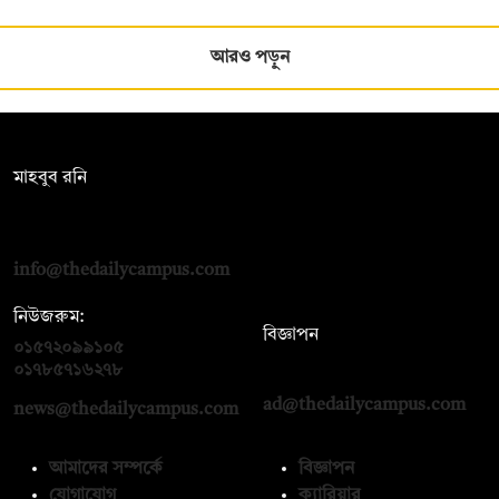
আরও পড়ুন
সম্পাদক:
মাহবুব রনি
দ্য ডেইলি ক্যাম্পাস, দ্বিতীয় তলা, হাসান হোল্ডিংস, ৫২/১ নিউ ইস্কাটন
রোড, ঢাকা ১০০০
info@thedailycampus.com
নিউজরুম:
বিজ্ঞাপন
০১৫৭২০৯৯১০৫
,
০১৭১২১৩৬৫৯৩
০১৭৮৫৭১৬২৭৮
ad@thedailycampus.com
news@thedailycampus.com
আমাদের সম্পর্কে
বিজ্ঞাপন
যোগাযোগ
ক্যারিয়ার