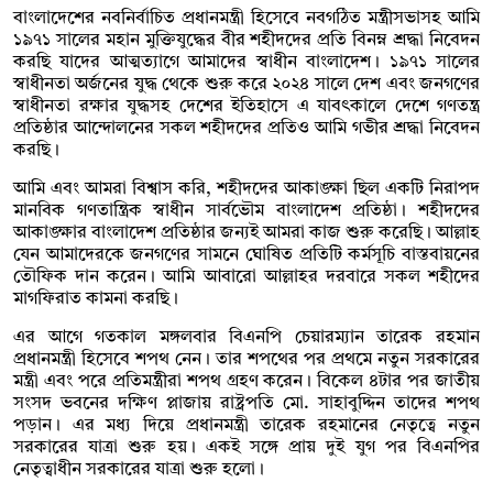
বাংলাদেশের নবনির্বাচিত প্রধানমন্ত্রী হিসেবে নবগঠিত মন্ত্রীসভাসহ আমি
১৯৭১ সালের মহান মুক্তিযুদ্ধের বীর শহীদদের প্রতি বিনম্ন শ্রদ্ধা নিবেদন
করছি যাদের আত্মত্যাগে আমাদের স্বাধীন বাংলাদেশ। ১৯৭১ সালের
স্বাধীনতা অর্জনের যুদ্ধ থেকে শুরু করে ২০২৪ সালে দেশ এবং জনগণের
স্বাধীনতা রক্ষার যুদ্ধসহ দেশের ইতিহাসে এ যাবৎকালে দেশে গণতন্ত্র
প্রতিষ্ঠার আন্দোলনের সকল শহীদদের প্রতিও আমি গভীর শ্রদ্ধা নিবেদন
করছি।
আমি এবং আমরা বিশ্বাস করি, শহীদদের আকাঙ্ক্ষা ছিল একটি নিরাপদ
মানবিক গণতান্ত্রিক স্বাধীন সার্বভৌম বাংলাদেশ প্রতিষ্ঠা। শহীদদের
আকাঙ্ক্ষার বাংলাদেশ প্রতিষ্ঠার জন্যই আমরা কাজ শুরু করেছি। আল্লাহ
যেন আমাদেরকে জনগণের সামনে ঘোষিত প্রতিটি কর্মসূচি বাস্তবায়নের
তৌফিক দান করেন। আমি আবারো আল্লাহর দরবারে সকল শহীদের
মাগফিরাত কামনা করছি।
এর আগে গতকাল মঙ্গলবার বিএনপি চেয়ারম্যান তারেক রহমান
প্রধানমন্ত্রী হিসেবে শপথ নেন। তার শপথের পর প্রথমে নতুন সরকারের
মন্ত্রী এবং পরে প্রতিমন্ত্রীরা শপথ গ্রহণ করেন। বিকেল ৪টার পর জাতীয়
সংসদ ভবনের দক্ষিণ প্লাজায় রাষ্ট্রপতি মো. সাহাবুদ্দিন তাদের শপথ
পড়ান। এর মধ্য দিয়ে প্রধানমন্ত্রী তারেক রহমানের নেতৃত্বে নতুন
সরকারের যাত্রা শুরু হয়। একই সঙ্গে প্রায় দুই যুগ পর বিএনপির
নেতৃত্বাধীন সরকারের যাত্রা শুরু হলো।