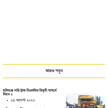
আরও পড়ুন
হবিগঞ্জে লরি-ট্রাক-সিএনজির ত্রিমুখী সংঘর্ষে
নিহত ২
০৯ আগস্ট ২০২৬