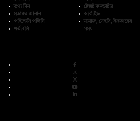
তথ্য দিন
টেক্সট কনভার্টার
মতামত জানান
আর্কাইভ
প্রাইভেসি পলিসি
নামাজ, সেহরি, ইফতারের
শর্তাবলি
সময়
অনুসরণ করুন
© কপিরাইট 2026, দ্য ডেইলি ক্যাম্পাস লিমিটেড