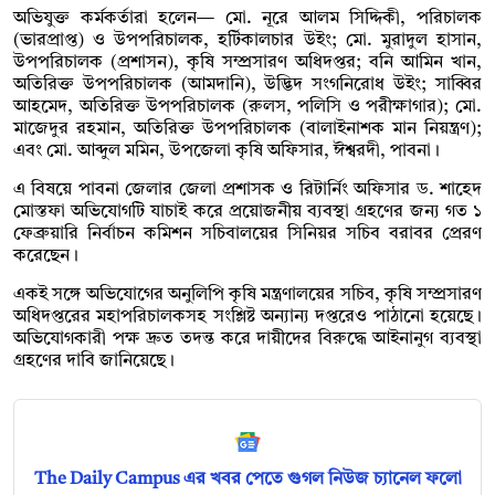
অভিযুক্ত কর্মকর্তারা হলেন— মো. নূরে আলম সিদ্দিকী, পরিচালক
(ভারপ্রাপ্ত) ও উপপরিচালক, হর্টিকালচার উইং; মো. মুরাদুল হাসান,
উপপরিচালক (প্রশাসন), কৃষি সম্প্রসারণ অধিদপ্তর; বনি আমিন খান,
অতিরিক্ত উপপরিচালক (আমদানি), উদ্ভিদ সংগনিরোধ উইং; সাব্বির
আহমেদ, অতিরিক্ত উপপরিচালক (রুলস, পলিসি ও পরীক্ষাগার); মো.
মাজেদুর রহমান, অতিরিক্ত উপপরিচালক (বালাইনাশক মান নিয়ন্ত্রণ);
এবং মো. আব্দুল মমিন, উপজেলা কৃষি অফিসার, ঈশ্বরদী, পাবনা।
এ বিষয়ে পাবনা জেলার জেলা প্রশাসক ও রিটার্নিং অফিসার ড. শাহেদ
মোস্তফা অভিযোগটি যাচাই করে প্রয়োজনীয় ব্যবস্থা গ্রহণের জন্য গত ১
ফেব্রুয়ারি নির্বাচন কমিশন সচিবালয়ের সিনিয়র সচিব বরাবর প্রেরণ
করেছেন।
একই সঙ্গে অভিযোগের অনুলিপি কৃষি মন্ত্রণালয়ের সচিব, কৃষি সম্প্রসারণ
অধিদপ্তরের মহাপরিচালকসহ সংশ্লিষ্ট অন্যান্য দপ্তরেও পাঠানো হয়েছে।
অভিযোগকারী পক্ষ দ্রুত তদন্ত করে দায়ীদের বিরুদ্ধে আইনানুগ ব্যবস্থা
গ্রহণের দাবি জানিয়েছে।
The Daily Campus এর খবর পেতে গুগল নিউজ চ্যানেল ফলো