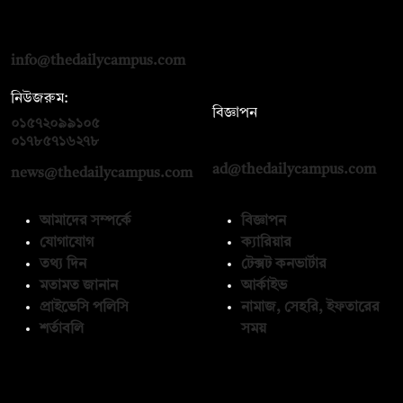
দ্য ডেইলি ক্যাম্পাস, দ্বিতীয় তলা, হাসান হোল্ডিংস, ৫২/১ নিউ ইস্কাটন
রোড, ঢাকা ১০০০
info@thedailycampus.com
নিউজরুম:
বিজ্ঞাপন
০১৫৭২০৯৯১০৫
,
০১৭১২১৩৬৫৯৩
০১৭৮৫৭১৬২৭৮
ad@thedailycampus.com
news@thedailycampus.com
আমাদের সম্পর্কে
বিজ্ঞাপন
যোগাযোগ
ক্যারিয়ার
তথ্য দিন
টেক্সট কনভার্টার
মতামত জানান
আর্কাইভ
প্রাইভেসি পলিসি
নামাজ, সেহরি, ইফতারের
শর্তাবলি
সময়
অনুসরণ করুন