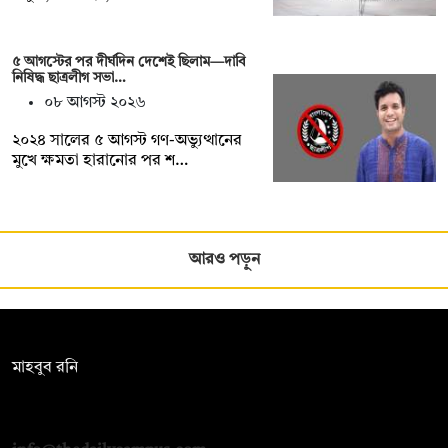
৫ আগস্টের পর দীর্ঘদিন দেশেই ছিলাম—দাবি
নিষিদ্ধ ছাত্রলীগ সভা…
০৮ আগস্ট ২০২৬
২০২৪ সালের ৫ আগস্ট গণ-অভ্যুত্থানের
মুখে ক্ষমতা হারানোর পর শ…
আরও পড়ুন
সম্পাদক:
মাহবুব রনি
দ্য ডেইলি ক্যাম্পাস, দ্বিতীয় তলা, হাসান হোল্ডিংস, ৫২/১ নিউ ইস্কাটন
রোড, ঢাকা ১০০০