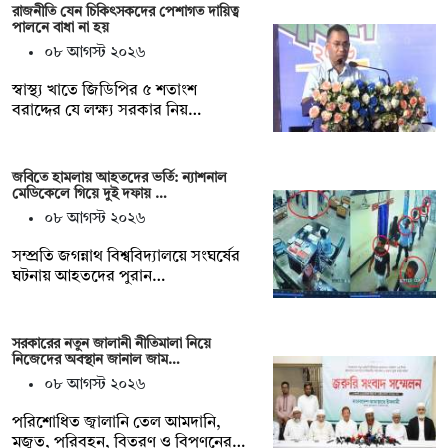
রাজনীতি যেন চিকিৎসকদের পেশাগত দায়িত্ব
পালনে বাধা না হয়
০৮ আগস্ট ২০২৬
স্বাস্থ্য খাতে জিডিপির ৫ শতাংশ
বরাদ্দের যে লক্ষ্য সরকার নিয়…
জবিতে হামলায় আহতদের ভর্তি: ন্যাশনাল
মেডিকেলে গিয়ে দুই দফায় …
০৮ আগস্ট ২০২৬
সম্প্রতি জগন্নাথ বিশ্ববিদ্যালয়ে সংঘর্ষের
ঘটনায় আহতদের পুরান…
সরকারের নতুন জালানী নীতিমালা নিয়ে
নিজেদের অবস্থান জানাল জাম…
০৮ আগস্ট ২০২৬
পরিশোধিত জ্বালানি তেল আমদানি,
মজুত, পরিবহন, বিতরণ ও বিপণনের…