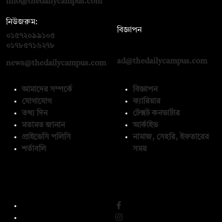
info@thedailycampus.com
নিউজরুম:
বিজ্ঞাপন
০১৫৭২০৯৯১০৫
,
০১৭১২১৩৬৫৯৩
০১৭৮৫৭১৬২৭৮
ad@thedailycampus.com
news@thedailycampus.com
আমাদের সম্পর্কে
বিজ্ঞাপন
যোগাযোগ
ক্যারিয়ার
তথ্য দিন
টেক্সট কনভার্টার
মতামত জানান
আর্কাইভ
প্রাইভেসি পলিসি
নামাজ, সেহরি, ইফতারের
শর্তাবলি
সময়
অনুসরণ করুন