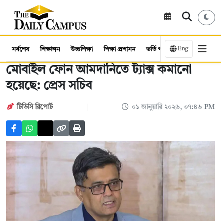
Eng
সর্বশেষ
শিক্ষাঙ্গন
উচ্চশিক্ষা
শিক্ষা প্রশাসন
ভর্তি পরীক্ষা
কর্মসংস্থান
মোবাইল ফোন আমদানিতে ট্যাক্স কমানো
হয়েছে: প্রেস সচিব
টিডিসি রিপোর্ট
০১ জানুয়ারি ২০২৬, ০৭:৪৬ PM