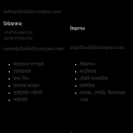
রোড, ঢাকা ১০০০
info@thedailycampus.com
নিউজরুম:
বিজ্ঞাপন
০১৫৭২০৯৯১০৫
,
০১৭১২১৩৬৫৯৩
০১৭৮৫৭১৬২৭৮
ad@thedailycampus.com
news@thedailycampus.com
আমাদের সম্পর্কে
বিজ্ঞাপন
যোগাযোগ
ক্যারিয়ার
তথ্য দিন
টেক্সট কনভার্টার
মতামত জানান
আর্কাইভ
প্রাইভেসি পলিসি
নামাজ, সেহরি, ইফতারের
শর্তাবলি
সময়
অনুসরণ করুন