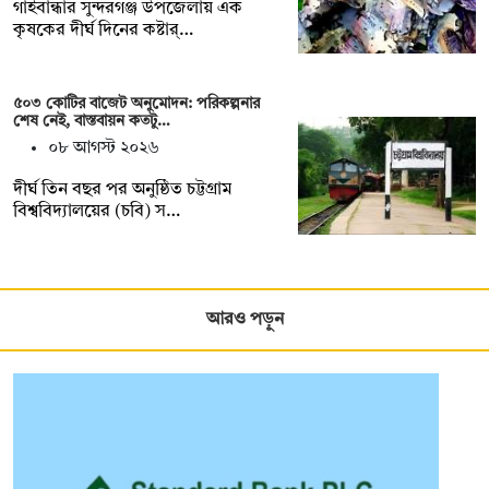
গাইবান্ধার সুন্দরগঞ্জ উপজেলায় এক
কৃষকের দীর্ঘ দিনের কষ্টার্…
৫০৩ কোটির বাজেট অনুমোদন: পরিকল্পনার
শেষ নেই, বাস্তবায়ন কতটু…
০৮ আগস্ট ২০২৬
দীর্ঘ তিন বছর পর অনুষ্ঠিত চট্টগ্রাম
বিশ্ববিদ্যালয়ের (চবি) স…
আরও পড়ুন