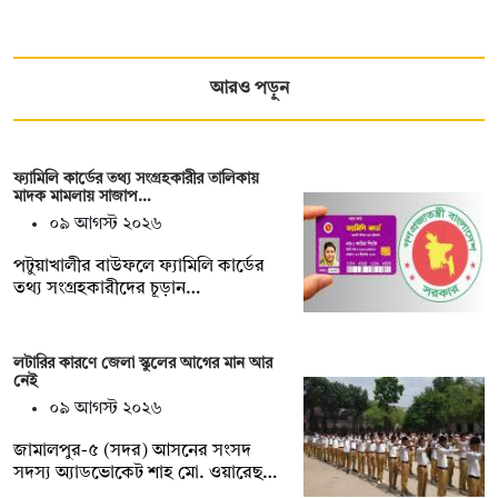
আরও পড়ুন
ফ্যামিলি কার্ডের তথ্য সংগ্রহকারীর তালিকায়
মাদক মামলায় সাজাপ…
০৯ আগস্ট ২০২৬
পটুয়াখালীর বাউফলে ফ্যামিলি কার্ডের
তথ্য সংগ্রহকারীদের চূড়ান…
লটারির কারণে জেলা স্কুলের আগের মান আর
নেই
০৯ আগস্ট ২০২৬
জামালপুর-৫ (সদর) আসনের সংসদ
সদস্য অ্যাডভোকেট শাহ মো. ওয়ারেছ…