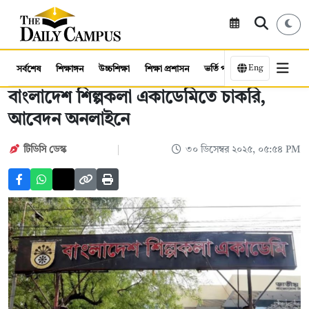
Eng
সর্বশেষ
শিক্ষাঙ্গন
উচ্চশিক্ষা
শিক্ষা প্রশাসন
ভর্তি পরীক্ষা
কর্মসংস্থান
বাংলাদেশ শিল্পকলা একাডেমিতে চাকরি,
আবেদন অনলাইনে
টিডিসি ডেস্ক
৩০ ডিসেম্বর ২০২৫, ০৫:৫৪ PM