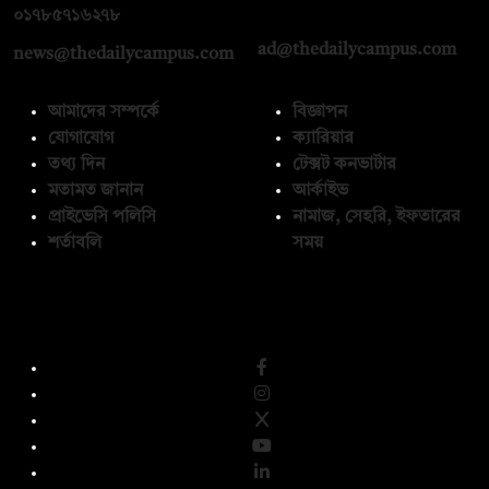
০১৭১২১৩৬৫৯৩
০১৭৮৫৭১৬২৭৮
ad@thedailycampus.com
news@thedailycampus.com
আমাদের সম্পর্কে
বিজ্ঞাপন
যোগাযোগ
ক্যারিয়ার
তথ্য দিন
টেক্সট কনভার্টার
মতামত জানান
আর্কাইভ
প্রাইভেসি পলিসি
নামাজ, সেহরি, ইফতারের
শর্তাবলি
সময়
অনুসরণ করুন