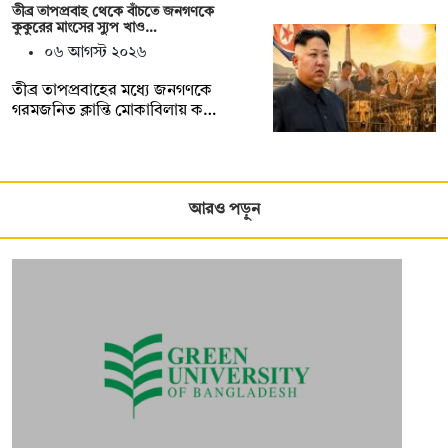
তীব্র তাপপ্রবাহ থেকে বাঁচতে জনগণকে
কুকুরের মাংসের স্যুপ খাও…
০৬ আগস্ট ২০২৬
তীব্র তাপপ্রবাহের মধ্যে জনগণকে
গরমজনিত ক্লান্তি মোকাবিলায় ক…
আরও পড়ুন