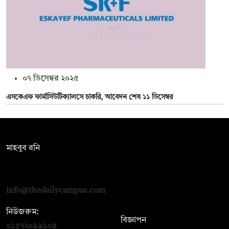
০৭ ডিসেম্বর ২০২৫
এসকেএফ ফার্মাসিউটিক্যালসে চাকরি, আবেদন শেষ ১১ ডিসেম্বর
সম্পাদক:
মাহবুব রনি
দ্য ডেইলি ক্যাম্পাস, দ্বিতীয় তলা, হাসান হোল্ডিংস, ৫২/১ নিউ ইস্কাটন
রোড, ঢাকা ১০০০
info@thedailycampus.com
নিউজরুম:
বিজ্ঞাপন
০১৫৭২০৯৯১০৫
,