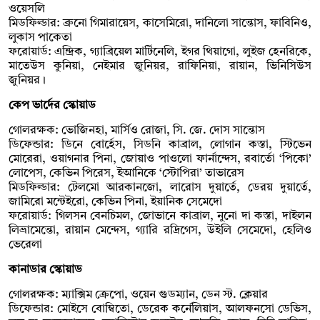
ওয়েসলি
মিডফিল্ডার: ব্রুনো গিমারায়েস, কাসেমিরো, দানিলো সান্তোস, ফাবিনিও,
লুকাস পাকেতা
ফরোয়ার্ড: এন্দ্রিক, গ্যাব্রিয়েল মার্টিনেলি, ইগর থিয়াগো, লুইজ হেনরিকে,
মাতেউস কুনিয়া, নেইমার জুনিয়র, রাফিনিয়া, রায়ান, ভিনিসিউস
জুনিয়র।
কেপ ভার্দের স্কোয়াড
গোলরক্ষক: ভোজিনহা, মার্সিও রোজা, সি. জে. দোস সান্তোস
ডিফেন্ডার: ডিনে বোর্হেস, সিডনি কাব্রাল, লোগান কস্তা, স্টিভেন
মোরেরা, ওয়াগনার পিনা, জোয়াও পাওলো ফার্নান্দেস, রবার্তো ‘পিকো’
লোপেস, কেভিন পিরেস, ইআনিকে ‘স্টোপিরা’ তাভারেস
মিডফিল্ডার: টেলমো আরকানজো, লারোস দুয়ার্তে, ডেরয় দুয়ার্তে,
জামিরো মন্টেইরো, কেভিন পিনা, ইয়ানিক সেমেদো
ফরোয়ার্ড: গিলসন বেনচিমল, জোভানে কাব্রাল, নুনো দা কস্তা, দাইলন
লিভ্রামেন্তো, রায়ান মেন্দেস, গ্যারি রদ্রিগেস, উইলি সেমেদো, হেলিও
ভেরেলা
কানাডার স্কোয়াড
গোলরক্ষক: ম্যাক্সিম ক্রেপো, ওয়েন গুডম্যান, ডেন স্ট. ক্লেয়ার
ডিফেন্ডার: মোইসে বোম্বিতো, ডেরেক কর্নেলিয়াস, আলফনসো ডেভিস,