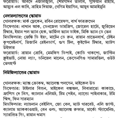
ফরোয়ার্ড: আবদে এজালজুলি, শেমসদিন তালবি, সুফিয়ান রহিমি,
আয়্যুব এল কাবি, ব্রাহিম দিয়াজ, গেসিম ইয়াসিন, আয়ুব আমাইমুনি
নেদারল্যান্ডসের স্কোয়াড
গোলরক্ষক: মার্ক ফ্লেকেন, রবিন রোয়েফস, বার্থ ফারব্রুগেন
ডিফেন্ডার: নাথান আক, ডেনজেল ডামফ্রিস, জোরেল হাটো, জুরিয়েন
টিম্বার, ইয়ান পল ভ্যান হেক, ভার্জিল ভ্যান ডাইক, মিকি ভ্যান ডে ভেন
মিডফিল্ডার: ফ্রেঙ্কি ডি ইয়ং, মার্টেন ডে রুন, রায়ান গ্রাভেনবার্খ, টেইন
কুপমেইনার্স, তিজানি রেইনডার্স, গুস টিল, কুইন্টেন টিম্বার, ম্যাটস
উইফার
ফরোয়ার্ড: ব্রায়ান ব্রোবি, মেমফিস ডিপাই, কোডি গাকপো, জাস্টিন
ক্লুইভার্ট, নোয়া ল্যাং, ডনিয়েল মালেন, ক্রেসেনসিও সামারভিল, ওউট
ভেগহর্স্ট
নিউজিল্যান্ডের স্কোয়াড
গোলরক্ষক: ম্যাক্স ক্রোকম্ব, অ্যালেক্স পলসেন, মাইকেল উড
ডিফেন্ডার: টাইলার বিন্ডন, মাইকেল বক্সঅল, লিবারাতো কাকাচে,
ফ্রান্সিস দে ভ্রিস, ক্যালান এলিয়ট, টিম পেইন, ন্যান্ডো পাইনাকার, টমি
স্মিথ, ফিন সারম্যান
মিডফিল্ডার: ল্যাচলান বেইলিস, জো বেল, ম্যাট গারবেট, এলি জাস্ট,
ক্যালাম ম্যাককাওয়াট, বেন ওল্ড, অ্যালেক্স রুফার, মার্কো স্ট্যামেনিচ,
স্যারপ্রিত সিং, রায়ান থমাস