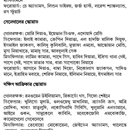
ম্যাকটমিনে
ফরোয়ার্ড: চে অ্যাডামস, লিন্ডন ডাইक्स, জর্জ হার্স্ট, লরেন্স শ্যাঙ্কল্যান্ড,
রস স্টুয়ার্ট
সেনেগালের স্কোয়াড
গোলরক্ষক: মোরি দিয়াও, ইয়েভান ডিওফ, এদোয়ার্দ মেন্ডি
ডিফেন্ডার: ইলাই কামারা, ক্রেপিন দিয়াত্তা, এল হাদজি মালিক দিয়ুফ,
ইসমাইল জাকবস, কালিদু কুলিবালি, মুস্তাফা এমবো, আন্তোয়ান মেন্ডি,
মুসা নিয়াখাতে, মামাদু সার, আবদুলাই সেক
মিডফিল্ডার: লামিন কামারা, পাথে সিস, হাবিব দিয়ারা, ইদ্রিসা গানা গেই,
পাপে গেই, পাপে মাতার সার, বারা সাপোকো নিয়ায়ে
ফরোয়ার্ড: আসানে দিয়াও, বাম্বা দিয়েং, নিকোলাস জ্যাকসন, সাদিও
মানে, ইব্রাহিম মবায়ে, শেরিফ নিয়ায়ে, ইলিমান নিয়ায়ে, ইসমাইলা সার
দক্ষিণ আফ্রিকার স্কোয়াড
গোলরক্ষক: রনওয়েন উইলিয়ামস, রিকার্ডো গস, সিফো শেইনে
ডিফেন্ডার: খুলিসো মুদাউ, ওলওয়েথু মাখানিয়া, ব্র্যাডলি ক্রস, অব্রি
মোদিবা, থাবাং মাতুলুদি, নকোসিনাথি সিবিসি, খুলুমানি এনডামানে,
আইমে ওকন, সামুকেলে কাবিনি, মবেকেজেলি এমবোকাজি,
কামোগেলো সেবেলেবে
মিডফিল্ডার: তেবোহো মোকোয়েনা, জেইডেন অ্যাডামস, থালেন্তে