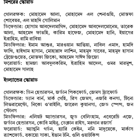
মিশরের স্কোয়াড
গোলরক্ষক: মোহামেদ আলা, মোহামেদ এল শেনাওয়ি, মোস্তফা
শোবেয়র, এল মাহদি সোলিমান
ডিফেন্ডার: হোসাম আবদেলমাগিদ, মোহামেদ আবদেলমোনেম, তারেক
আলা, আহমেদ ফাতহি, কারিম হাফেজ, মোহামেদ হানি, ইয়াসের
ইব্রাহিম, রামি রাবিয়া
মিডফিল্ডার: ইমাম আশুর, মারওয়ান আত্তিয়া, নাবিল এমাদ, হামদি
ফাথি, হাইথাম হাসান, মোহান্নাদ লাশিন, মাহমুদ সাবের, মাহমুদ হাসান
ট্রেজেগুয়েত, মোস্তফা জিকো, আহমেদ সাঈদ জিজো
ফরোয়ার্ড: হামজা আবদুলকরিম, ইব্রাহিম আদেল, ওমর মারমুশ,
মোহামেদ সালাহ
ইংল্যান্ডের স্কোয়াড
গোলরক্ষক: ডিন হেন্ডারসন, জর্ডান পিকফোর্ড, জেমস ট্র্যাফোর্ড
ডিফেন্ডার: ড্যান বার্ন, মার্ক গেহি, রিস জেমস, এজরি কনসা, টিনো
লিভরামেন্টো, নিকো ও’রাইলি, জারেল কুয়ানসা, জেড স্পেন্স, জন
স্টোনস
মিডফিল্ডার: এলিয়ট অ্যান্ডারসন, জুড বেলিংহাম, এবেরেচি এজে,
জর্ডান হেন্ডারসন, কোবি মাইনু, ডেক্লান রাইস, মরগান রজার্স
ফরোয়ার্ড: অ্যান্থনি গর্ডন, হ্যারি কেইন, ননি মাদুয়েকে, মার্কাস
র‍্যাশফোর্ড, বুকায়ো সাকা, ইভান টনি, ওলি ওয়াটকিন্স