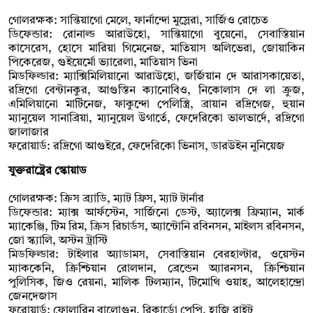
গোলরক্ষক: সান্তিয়াগো মেলে, ফার্নান্দো মুস্লেরা, সার্জিও রোচেত
ডিফেন্ডার: রোনাল্ড আরাউহো, সান্তিয়াগো বুয়েনো, সেবাস্তিয়ান
কাসেরেস, হোসে মারিয়া গিমেনেজ, মাতিয়াস অলিভেরা, জোয়াকিন
পিকেরেজ, গুইয়ের্মো ভ্যারেলা, মাতিয়াস ভিনা
মিডফিল্ডার: ম্যাক্সিমিলিয়ানো আরাউহো, জর্জিয়ান দে আরাসকায়েতা,
রদ্রিগো বেন্টানকুর, আগুস্তিন ক্যানোবিও, নিকোলাস দে লা ক্রুজ,
এমিলিয়ানো মার্টিনেজ, ফাকুন্দো পেলিস্ত্রি, ব্রায়ান রদ্রিগেজ, হুয়ান
ম্যানুয়েল সানাব্রিয়া, ম্যানুয়েল উগার্তে, ফেদেরিকো ভালভার্দে, রদ্রিগো
জালাজার
ফরোয়ার্ড: রদ্রিগো আগুইরে, ফেদেরিকো ভিনাস, ডারউইন নুনিয়েজ
যুক্তরাষ্ট্রের স্কোয়াড
গোলরক্ষক: ক্রিস ব্র্যাডি, ম্যাট ফ্রিস, ম্যাট টার্নার
ডিফেন্ডার: ম্যাক্স আর্ফস্টেন, সার্জিনো ডেস্ট, অ্যালেক্স ফ্রিম্যান, মার্ক
ম্যাকেঞ্জি, টিম রিম, ক্রিস রিচার্ডস, অ্যান্টোনি রবিনসন, মাইলস রবিনসন,
জো স্ক্যালি, অস্টন ট্রাস্টি
মিডফিল্ডার: টাইলার অ্যাডামস, সেবাস্তিয়ান বেরহাল্টার, ওয়েস্টন
ম্যাককেনি, ক্রিশ্চিয়ান রোলদান, ব্রেন্ডেন অ্যারনসন, ক্রিশ্চিয়ান
পুলিসিক, জিও রেয়না, মালিক টিলম্যান, টিমোথি ওয়াহ, আলেহান্দ্রো
জেনদেজাস
ফরোয়ার্ড: ফোলারিন বালোগুন, রিকার্ডো পেপি, হাজি রাইট