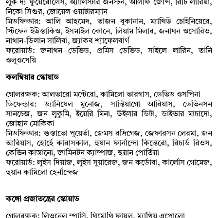
লুক দ্য ফুয়েরোলেস, অ্যালিস্টার জনস্টন, আলফি জোন্স, রিচি লারিয়া,
নিকো সিগুর, জোয়েল ওয়াটারম্যান
মিডফিল্ডার: আলি আহমেদ, তাজন বুকানান, ম্যাথিউ চোইনিয়েরে,
স্টিফেন ইউস্তাকিও, ইসমাইল কোনে, লিয়াম মিলার, জনাথন ওসোরিও,
নাথান-ডিলান সালিবা, জ্যাকব শ্যাফেলবার্গ
ফরোয়ার্ড: জনাথন ডেভিড, প্রমিস ডেভিড, সাইলে লারিন, তানি
ওলুওসেয়ি
কলম্বিয়ার স্কোয়াড
গোলরক্ষক: আলভারো মন্টেরো, কামিলো ভারগাস, ডেভিড ওসপিনা
ডিফেন্ডার: ড্যানিয়েল মুনোজ, সান্তিয়াগো আরিয়াস, ডেভিনসন
সানচেজ, জন লুকুমি, ইয়েরি মিনা, উইলার ডিটা, ডাইভার মাচাদো,
জোহান মোকিকা
মিডফিল্ডার: গুস্তাভো পুয়ের্তা, জেমস রদ্রিগেজ, জেফারসন লেরমা, জন
আরিয়াস, হোর্হে কারাসকাল, হুয়ান ফার্নান্দো কিন্তেরো, রিচার্ড রিওস,
কেভিন কাস্তানো, জামিনটন ক্যাম্পাজ, হুয়ান পোর্তিয়া
ফরোয়ার্ড: লুইস দিয়াজ, লুইস সুয়ারেজ, জন কর্ডোবা, কার্লোস গোমেজ,
হুয়ান কামিলো হের্নান্দেজ
কঙ্গো প্রজাতন্ত্রের স্কোয়াড
গোলরক্ষক: লিওনেল ম্পাসি, থিমোথি ফায়ুলু, ম্যাথিয়ু এপোলো