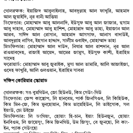
গোলরক্ষক: ইয়াজিদ আবুলাইলাহ, আবদুল্লাহ আল ফাখুরি, আহমাদ
আল জুয়াইদি, নূর বানী আত্তিয়া
ডিফেন্ডার: মোহাম্মাদ আবু আলনাদি, ইউসুফ আবু আল জাজার, হুসাম
আবু দাহাব, মোহাম্মাদ আবু হাশিশ, মোহান্নাদ আবু তাহা, ইয়াজান আল
আরব, সাঈদ আল রোসান, আহমাদ আসসাফ, আনাস বাদাউই,
আবদুল্লাহ নাসিব, ইহসান হাদ্দাদ, সালীম ওবাইদ, মোহাম্মাদ তাহা
মিডফিল্ডার: মোহাম্মাদ আল দাউদ, নিযার আল রাশদান, নূর আল
রাওয়াবদেহ, রাজাই আয়েদ, আমের জামুস, ইউসুফ কাশী, ইব্রাহিম
সাদেহ
ফরোয়ার্ড: মোহাম্মাদ আবু জুরাইক, মুসা আল তামারি, আলি আজাইজা,
ওদেহ ফাখুরি, আলি ওলওয়ান, ইব্রাহিম সাবরা
দক্ষিণ কোরিয়ার স্কোয়াড
গোলরক্ষক: সঙ বুমগিউন, জো হিউনউ, কিম সেউং-গিউ
ডিফেন্ডার: জেন্স কাস্ত্রোপ, লি হানবেম, পার্ক জিনসিওব, লি কিহিউক,
কিম মিন-জে, কিম মুনহোয়ান, কিম তায়েহিউন, লি তাইসোক, সল
ইয়ংউ, চো উইজে
মিডফিল্ডার: লি ডংগিয়ং, হোয়াং হি-চান, ইয়াং হিউনজুন, হোয়াং
ইনবিওম, লি জায়েসুং, কিম জিনগিউ, উম জিসুং, বে জুনহো, লি কাং-
ইন, প্যাক সেউংহো