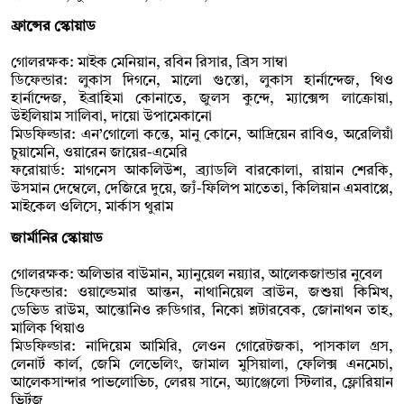
ফ্রান্সের স্কোয়াড
গোলরক্ষক: মাইক মেনিয়ান, রবিন রিসার, ব্রিস সাম্বা
ডিফেন্ডার: লুকাস দিগনে, মালো গুস্তো, লুকাস হার্নান্দেজ, থিও
হার্নান্দেজ, ইব্রাহিমা কোনাতে, জুলস কুন্দে, ম্যাক্সেন্স লাক্রোয়া,
উইলিয়াম সালিবা, দায়ো উপামেকানো
মিডফিল্ডার: এন’গোলো কন্তে, মানু কোনে, আদ্রিয়েন রাবিও, অরেলিয়াঁ
চুয়ামেনি, ওয়ারেন জায়ের-এমেরি
ফরোয়ার্ড: মাগনেস আকলিউশ, ব্র্যাডলি বারকোলা, রায়ান শেরকি,
উসমান দেম্বেলে, দেজিরে দুয়ে, জ্যঁ-ফিলিপ মাতেতা, কিলিয়ান এমবাপ্পে,
মাইকেল ওলিসে, মার্কাস থুরাম
জার্মানির স্কোয়াড
গোলরক্ষক: অলিভার বাউমান, ম্যানুয়েল নয়্যার, আলেকজান্ডার নুবেল
ডিফেন্ডার: ওয়াল্ডেমার আন্তন, নাথানিয়েল ব্রাউন, জশুয়া কিমিখ,
ডেভিড রাউম, আন্তোনিও রুডিগার, নিকো শ্লটারবেক, জোনাথন তাহ,
মালিক থিয়াও
মিডফিল্ডার: নাদিয়েম আমিরি, লেওন গোরেটজকা, পাসকাল গ্রস,
লেনার্ট কার্ল, জেমি লেভেলিং, জামাল মুসিয়ালা, ফেলিক্স এনমেচা,
আলেকসান্দার পাভলোভিচ, লেরয় সানে, অ্যাঞ্জেলো স্টিলার, ফ্লোরিয়ান
ভির্ট্‌জ