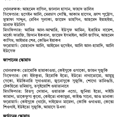
গোলরক্ষক: আহমেদ বাসিল, জালাল হাসান, ফাহাদ তালিব
ডিফেন্ডার: হুসেইন আলি, মেরচাস দোস্কি, আকাম হাসেম, ফ্রান্স পুট্রোস,
মুস্তাফা সাদ্দুন, রেবিন সুলাকা, জায়েদ তাহসিন, আহমেদ ইয়াহইয়া,
মানাফ ইউনিস
মিডফিল্ডার: আমির আল-আম্মারি, ইউসুফ আমিন, ইব্রাহিম বায়েশ,
মার্কো ফারজি, জিদান ইকবাল, জায়েদ ইসমাইল, আলি জাসিম, আহমেদ
কাসিম, আইমার শের, কেভিন ইয়াকব
ফরোয়ার্ড: মোহানাদ আলি, আইমেন হুসেইন, আলি আল-হামাদি, আলি
ইউসেফ
জাপানের স্কোয়াড
গোলরক্ষক: তোমোকি হায়াকাওয়া, কেইসুকে ওসাকো, জায়ন সুজুকি
ডিফেন্ডার: কো ইটাকুরা, হিরোকি ইতো, ইউতো নাগাতোমো, আয়ুমু
সেকো, ইউকিনারি সুগাওয়ারা, জুনোসুকে সুজুকি, শোগো তানিগুচি,
টেকহিরো তমিয়াসু, তসুইয়োশি ওয়াতানাবে
মিডফিল্ডার: রিতসু দোয়ান, ওয়াতারু এন্ডো, জুনিয়া ইতো, দাইচি
কামাদা, তাকেফুসা কুবো, কেইতো নাকামুরা, কাইশু সানো, আও তানাকা
ফরোয়ার্ড: কেইসুকে গোটো, দাইজেন মায়েদা, কোকি ওগাওয়া, কেন্তো
শিওগাই, ইউইতো সুজুকি, আয়াসে উএদা
জর্ডানের স্কোয়াড