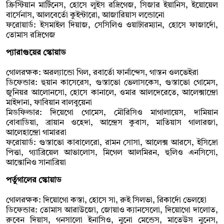
ক্রিস্টিয়ান মার্টিনেস, হোসে লুইস রদ্রিগেজ, সিজার ইয়ানিস, ইয়োয়েল
বার্সেনাস, আলবের্তো কুইন্টারো, আজারিয়াস লন্ডোনো
ফরোয়ার্ড: ইসমাইল দিয়াজ, সেসিলিও ওয়াটারম্যান, হোসে ফাজার্দো,
তোমাস রদ্রিগেজ
প্যারাগুয়ের স্কোয়াড
গোলরক্ষক: অরল্যান্ডো গিল, রবার্তো ফার্নান্দেস, গাস্তন ওলভেইরা
ডিফেন্ডার: হুয়ান কাসেরেস, গুস্তাভো ভেলাসকেস, গুস্তাভো গোমেস,
জুনিয়র আলোনসো, হোসে কানালে, ওমার আলদেরেতে, আলেক্সান্দ্রো
মাইদানা, ফাবিয়ান বালবুয়েনা
মিডফিল্ডার: দিয়েগো গোমেস, মৌরিসিও মাগালায়েস, দামিয়ান
বোবাডিয়া, ব্রায়ান ওহেদা, আন্দ্রেস কুবাস, মাতিয়াস গালারজা,
আলেহান্দ্রো গামাররা
ফরোয়ার্ড: গুস্তাভো কাবালেরো, রামন সোসা, আলেক্স আরসে, ইসিদ্রো
পিত্তা, গ্যাব্রিয়েল আভালোস, মিগেল আলমিরন, হুলিও এনসিসো,
আন্তোনিও সানাব্রিয়া
পর্তুগালের স্কোয়াড
গোলরক্ষক: দিয়োগো কস্তা, হোসে সা, রুই সিলভা, রিকার্দো ভেলহো
ডিফেন্ডার: তোমাস আরাউজো, জোয়াও ক্যানসেলো, দিয়োগো দালোত,
রুবেন দিয়াস, গনসালো ইনাসিও, নুনো মেন্ডেস, মাতেউস নুনেস,