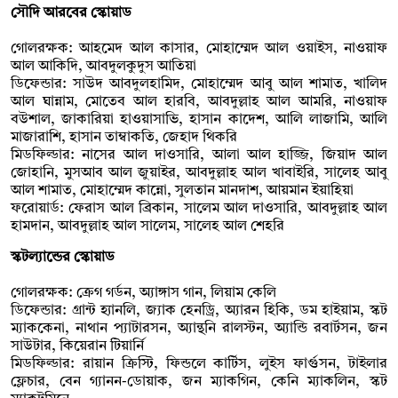
সৌদি আরবের স্কোয়াড
গোলরক্ষক: আহমেদ আল কাসার, মোহাম্মেদ আল ওয়াইস, নাওয়াফ
আল আকিদি, আবদুলকুদুস আতিয়া
ডিফেন্ডার: সাউদ আবদুলহামিদ, মোহাম্মেদ আবু আল শামাত, খালিদ
আল ঘান্নাম, মোতেব আল হারবি, আবদুল্লাহ আল আমরি, নাওয়াফ
বউশাল, জাকারিয়া হাওয়াসাভি, হাসান কাদেশ, আলি লাজামি, আলি
মাজারাশি, হাসান তাম্বাকতি, জেহাদ থিকরি
মিডফিল্ডার: নাসের আল দাওসারি, আলা আল হাজ্জি, জিয়াদ আল
জোহানি, মুসআব আল জুয়াইর, আবদুল্লাহ আল খাবাইরি, সালেহ আবু
আল শামাত, মোহাম্মেদ কান্নো, সুলতান মানদাশ, আয়মান ইয়াহিয়া
ফরোয়ার্ড: ফেরাস আল ব্রিকান, সালেম আল দাওসারি, আবদুল্লাহ আল
হামদান, আবদুল্লাহ আল সালেম, সালেহ আল শেহরি
স্কটল্যান্ডের স্কোয়াড
গোলরক্ষক: ক্রেগ গর্ডন, অ্যাঙ্গাস গান, লিয়াম কেলি
ডিফেন্ডার: গ্রান্ট হ্যানলি, জ্যাক হেনড্রি, অ্যারন হিকি, ডম হাইয়াম, স্কট
ম্যাককেনা, নাথান প্যাটারসন, অ্যান্থনি রালস্টন, অ্যান্ডি রবার্টসন, জন
সাউটার, কিয়েরান টিয়ার্নি
মিডফিল্ডার: রায়ান ক্রিস্টি, ফিন্ডলে কার্টিস, লুইস ফার্গুসন, টাইলার
ফ্লেচার, বেন গ্যানন-ডোয়াক, জন ম্যাকগিন, কেনি ম্যাকলিন, স্কট