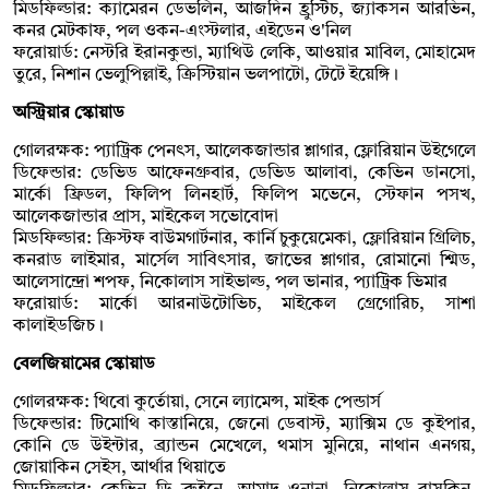
মিডফিল্ডার: ক্যামেরন ডেভলিন, আজদিন হ্রুস্টিচ, জ্যাকসন আরভিন,
কনর মেটকাফ, পল ওকন-এংস্টলার, এইডেন ও'নিল
ফরোয়ার্ড: নেস্টরি ইরানকুন্ডা, ম্যাথিউ লেকি, আওয়ার মাবিল, মোহামেদ
তুরে, নিশান ভেলুপিল্লাই, ক্রিস্টিয়ান ভলপাটো, টেটে ইয়েঙ্গি।
অস্ট্রিয়ার স্কোয়াড
গোলরক্ষক: প্যাট্রিক পেনৎস, আলেকজান্ডার শ্লাগার, ফ্লোরিয়ান উইগেলে
ডিফেন্ডার: ডেভিড আফেনগ্রুবার, ডেভিড আলাবা, কেভিন ডানসো,
মার্কো ফ্রিডল, ফিলিপ লিনহার্ট, ফিলিপ মভেনে, স্টেফান পসখ,
আলেকজান্ডার প্রাস, মাইকেল সভোবোদা
মিডফিল্ডার: ক্রিস্টফ বাউমগার্টনার, কার্নি চুকুয়েমেকা, ফ্লোরিয়ান গ্রিলিচ,
কনরাড লাইমার, মার্সেল সাবিৎসার, জাভের শ্লাগার, রোমানো শ্মিড,
আলেসান্দ্রো শপফ, নিকোলাস সাইভাল্ড, পল ভানার, প্যাট্রিক ভিমার
ফরোয়ার্ড: মার্কো আরনাউটোভিচ, মাইকেল গ্রেগোরিচ, সাশা
কালাইডজিচ।
বেলজিয়ামের স্কোয়াড
গোলরক্ষক: থিবো কুর্তোয়া, সেনে ল্যামেন্স, মাইক পেন্ডার্স
ডিফেন্ডার: টিমোথি কাস্তানিয়ে, জেনো ডেবাস্ট, ম্যাক্সিম ডে কুইপার,
কোনি ডে উইন্টার, ব্র্যান্ডন মেখেলে, থমাস মুনিয়ে, নাথান এনগয়,
জোয়াকিন সেইস, আর্থার থিয়াতে