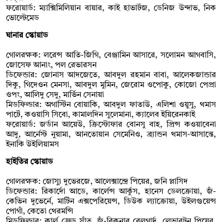
ফরোয়ার্ড: ম্যাক্সিমিলিয়ান বায়ার, কাই হাভার্টজ, ডেনিজ উন্দাভ, নিক
ভোল্টেমেড
ঘানার স্কোয়াড
গোলরক্ষক: লরেন্স আতি-জিগি, বেঞ্জামিন আসারে, সলোমন আগবাসি,
জোসেফ আনাং, পল রেভারসন
ডিফেন্ডার: জোনাস আদজেতে, আবদুল রহমান বাবা, আলেকজান্ডার
দিকু, গিদেওন মেনসা, আবদুল মুমিন, জেরোম ওপোকু, কোজো পেপ্রা
ওপং, আলিদু সেদু, মার্ভিন সেনায়া
মিডফিল্ডার: অগাস্টিন বোয়াকি, আবদুল ফাতাউ, এলিশা ওয়ুসু, থমাস
পার্টে, কওয়াসি সিবো, কামালদিন সুলেমানা, ক্যালেব ইয়িরেনকাই
ফরোয়ার্ড: জর্ডান আয়েউ, ক্রিস্টোফার বোনসু বাহ, প্রিন্স কওয়াবেনা
আদু, আর্নেস্ট নুয়ামা, আনতোয়ান সেমেনিও, ব্র্যান্ডন থমাস-আসান্তে,
ইনাকি উইলিয়ামস
হাইতির স্কোয়াড
গোলরক্ষক: জোস্যু দুভেরজে, আলেক্সান্দ্রে পিয়ের, জনি প্লাসিদ
ডিফেন্ডার: রিকার্দো আডে, কার্লেন্স আর্কুস, হানেস ডেলক্রোয়া, জঁ-
কেভিন দুভের্নে, মার্টিন এক্সপেরিয়েন্স, ডিউক ল্যাক্রোয়া, উইলগুয়েন্স
পোগাঁ, কেতো থেরমন্সি
মিডফিল্ডার: কার্ল ফ্রেড সাঁত, জঁ-রিকনার বেলগার্দ, লেভারটন পিয়ের,