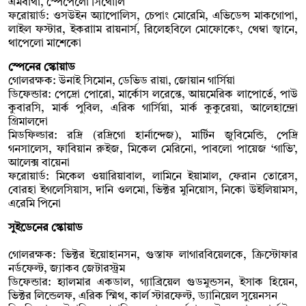
এমবাথা, স্পেপেলো সিথোলি
ফরোয়ার্ড: ওসউইন অ্যাপোলিস, চেপাং মোরেমি, এভিডেন্স মাকগোপা,
লাইল ফস্টার, ইকরাাম রায়নার্স, রিলেহবিলে মোফোকেং, থেম্বা জ্বানে,
থাপেলো মাশেকো
স্পেনের স্কোয়াড
গোলরক্ষক: উনাই সিমোন, ডেভিড রায়া, জোয়ান গার্সিয়া
ডিফেন্ডার: পেদ্রো পোরো, মার্কোস লরেন্তে, আয়মেরিক লাপোর্তে, পাউ
কুবারসি, মার্ক পুবিল, এরিক গার্সিয়া, মার্ক কুকুরেয়া, আলেহান্দ্রো
গ্রিমালদো
মিডফিল্ডার: রদ্রি (রদ্রিগো হার্নান্দেজ), মার্টিন জুবিমেন্ডি, পেদ্রি
গনসালেস, ফাবিয়ান রুইজ, মিকেল মেরিনো, পাবলো পায়েজ ‘গাভি’,
আলেক্স বায়েনা
ফরোয়ার্ড: মিকেল ওয়ারিয়াবাল, লামিনে ইয়ামাল, ফেরান তোরেস,
বোরহা ইগলেসিয়াস, দানি ওলমো, ভিক্টর মুনিয়োস, নিকো উইলিয়ামস,
এরেমি পিনো
সুইডেনের স্কোয়াড
গোলরক্ষক: ভিক্টর ইয়োহানসন, গুস্তাফ লাগারবিয়েলকে, ক্রিস্টোফার
নর্ডফেল্ট, জ্যাকব জেটারস্ট্রম
ডিফেন্ডার: হ্যালমার একডাল, গ্যাব্রিয়েল গুডমুন্ডসন, ইসাক হিয়েন,
ভিক্টর লিন্ডেলফ, এরিক স্মিথ, কার্ল স্টারফেল্ট, ড্যানিয়েল সুয়েনসন