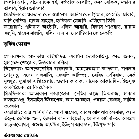
ডিলান ব্রোন, রায়েদ চিকাহুই, মউতাজ নেফাতি, ওমর রেকিক, মন্তাসার
তালবি, ইয়ান ভ্যালেরি
মিডফিল্ডার: মরতাদা বেন ওয়ানেস, আনিস বেন স্লিমান, ইসমাইল ঘারবি,
রানি খেদিরা, হাদজ মাহমুদ, হানিবাল মেজব্রি, এলিয়েস স্কিরি
ফরোয়ার্ড: এলিয়াস আচৌরি, খলিল আয়ারি, ফিরাস শাওয়াত, রায়ান
এল্লুমি, হাযেম মাস্তুরি, এলিয়াস সাদ, সেবাস্তিয়ান তৌনেকতি
তুর্কির স্কোয়াড
গোলরক্ষক: আলতায় বাইয়িন্দির, এরসিন দেস্তানোউলু, মের্ত গুনক,
মুহাম্মেদ শেংজের, উগুরচান চাকির
ডিফেন্ডার: আবদুলকেরিম বারদাকচি, আহমেতজান কাপলান, চাগলার
সোয়ুনচু, এরেন এলমালি, ফেরদি কাদিওগ্লু, মেরিহ দেমিরাল, মের্ত
মুলদুর, মুস্তাফা এস্কিহেল্লাচ, ওজান কাবাক, সামেত আকায়দিন, ইউসুফ
আকচিচেক, জেকি চেলিক
মিডফিল্ডার: আতাকান কারাজোর, দেমির এজে তিকনাজ, হাকান
চালহানওগ্লু, ইসমাইল ইউকশেক, কান আয়হান, ওরকুন কোকচু, সালিহ
ওজকান
ফরোয়ার্ড: আরাল সিমসির, আর্দা গুলের, বারিশ আলপার ইলমাজ, ক্যান
উজুন, ডেনিজ গুল, ইরফান কান কাহভেচি, কেনান ইয়িলদিজ, কেরেম
আক্তুরকোগলু, ওগুজ আয়দিন, ইউনুস আকগুন, ইউসুফ সারি
উরুগুয়ের স্কোয়াড