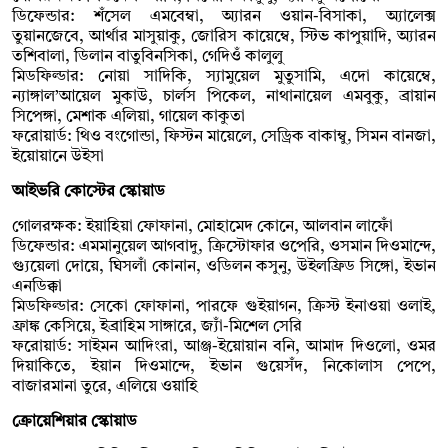
ডিফেন্ডার: শঁসেল এমবেম্বা, অ্যারন ওয়ান-বিসাকা, অ্যালেক্স
তুয়ানজেবে, আর্থার মাসুয়াকু, জোরিস কায়েম্বে, স্টিভ কাপুয়াদি, অ্যারন
তশিবালা, ডিলান বাতুবিনসিকা, গেদিওঁ কালুলু
মিডফিল্ডার: নোয়া সাদিকি, স্যামুয়েল মুতুসামি, এদো কায়েম্বে,
ন্যাঙ্গাল’আয়েল মুকাউ, চার্লস পিকেল, নাথানায়েল এমবুকু, ব্রায়ান
সিপেঙ্গা, মেশাক এলিয়া, গায়েল কাকুতা
ফরোয়ার্ড: থিও বংগোন্ডা, ফিস্টন মায়েলে, সেড্রিক বাকাম্বু, সিমন বানজা,
ইয়োয়ানে উইসা
আইভরি কোস্টের স্কোয়াড
গোলরক্ষক: ইয়াহিয়া ফোফানা, মোহামেদ কোনে, আলবান লাফোঁ
ডিফেন্ডার: এমমানুয়েল আগবাদু, ক্রিস্টোফার ওপেরি, ওসমান দিওমান্দে,
গ্যুয়েলা দোয়ে, ঘিসলাঁ কোনান, ওডিলন কসুনু, উইলফ্রিড সিঙ্গো, ইভান
এনডিক্কা
মিডফিল্ডার: সেকো ফোফানা, পারফে গুইয়াগন, ক্রিস্ট ইনাওয়া ওলাই,
ফ্রাঙ্ক কেসিয়ে, ইব্রাহিম সাঙ্গারে, জ্যাঁ-মিশেল সেরি
ফরোয়ার্ড: সাইমন আদিংরা, আঞ্জ-ইয়োয়ান বনি, আমাদ দিওলো, ওমর
দিয়াকিতে, ইয়ান দিওমান্দে, ইভান গুয়েসঁদ, নিকোলাস পেপে,
বাজারমানা তুরে, এলিয়ে ওয়াহি
ক্রোয়েশিয়ার স্কোয়াড