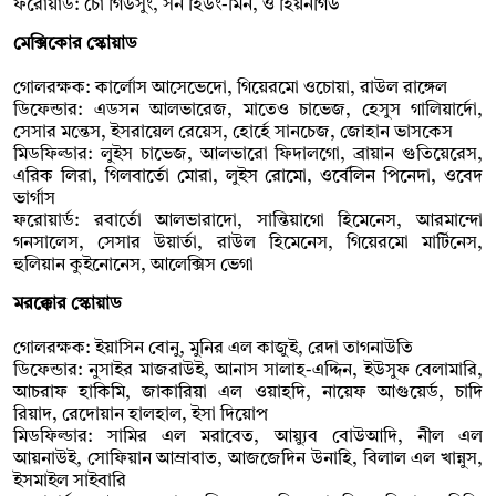
ফরোয়ার্ড: চো গিউসুং, সন হিউং-মিন, ও হিয়নগিউ
মেক্সিকোর স্কোয়াড
গোলরক্ষক: কার্লোস আসেভেদো, গিয়েরমো ওচোয়া, রাউল রাঙ্গেল
ডিফেন্ডার: এডসন আলভারেজ, মাতেও চাভেজ, হেসুস গালিয়ার্দো,
সেসার মন্তেস, ইসরায়েল রেয়েস, হোর্হে সানচেজ, জোহান ভাসকেস
মিডফিল্ডার: লুইস চাভেজ, আলভারো ফিদালগো, ব্রায়ান গুতিয়েরেস,
এরিক লিরা, গিলবার্তো মোরা, লুইস রোমো, ওর্বেলিন পিনেদা, ওবেদ
ভার্গাস
ফরোয়ার্ড: রবার্তো আলভারাদো, সান্তিয়াগো হিমেনেস, আরমান্দো
গনসালেস, সেসার উয়ার্তা, রাউল হিমেনেস, গিয়েরমো মার্টিনেস,
হুলিয়ান কুইনোনেস, আলেক্সিস ভেগা
মরক্কোর স্কোয়াড
গোলরক্ষক: ইয়াসিন বোনু, মুনির এল কাজুই, রেদা তাগনাউতি
ডিফেন্ডার: নুসাইর মাজরাউই, আনাস সালাহ-এদ্দিন, ইউসুফ বেলামারি,
আচরাফ হাকিমি, জাকারিয়া এল ওয়াহদি, নায়েফ আগুয়ের্ড, চাদি
রিয়াদ, রেদোয়ান হালহাল, ইসা দিয়োপ
মিডফিল্ডার: সামির এল মরাবেত, আয়্যুব বোউআদি, নীল এল
আয়নাউই, সোফিয়ান আম্রাবাত, আজজেদিন উনাহি, বিলাল এল খান্নুস,
ইসমাইল সাইবারি