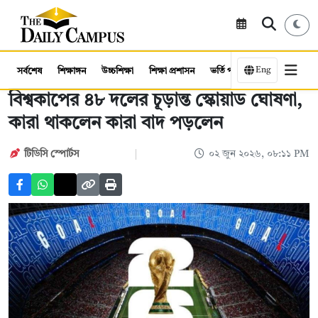
Eng
সর্বশেষ
শিক্ষাঙ্গন
উচ্চশিক্ষা
শিক্ষা প্রশাসন
ভর্তি পরীক্ষা
কর্মসংস্থান
বিশ্বকাপের ৪৮ দলের চূড়ান্ত স্কোয়াড ঘোষণা,
কারা থাকলেন কারা বাদ পড়লেন
টিডিসি স্পোর্টস
০২ জুন ২০২৬, ০৮:১১ PM