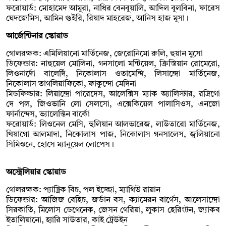
ফরোয়ার্ড: মোহামেদ আমুরা, নাধির বেনবুয়ালি, আদিল বুলবিনা, ফারেস
ঘেদজেমিস, আমিন গুইরি, রিয়াদ মাহরেজ, আনিস হাজ মুসা।
আর্জেন্টিনার স্কোয়াড
গোলরক্ষক: এমিলিয়ানো মার্তিনেজ, জেরোনিমো রুলি, হুয়ান মুসো
ডিফেন্ডার: নাহুয়েল মোলিনা, গনসালো মন্টিয়েল, ক্রিস্তিয়ান রোমেরো,
লিওনার্দো বালের্দি, নিকোলাস ওতামেন্দি, লিসান্দ্রো মার্তিনেজ,
নিকোলাস তাগলিয়াফিকো, ফাকুন্দো মেদিনা
মিডফিল্ডার: লিয়ান্দ্রো পারেদেস, আলেক্সিস ম্যাক অ্যালিস্টার, রদ্রিগো
দে পল, জিওভানি লো সেলসো, এক্সেকিয়েল পালাসিওস, এনজো
ফার্নান্দেস, ভ্যালেন্তিন বার্কো
ফরোয়ার্ড: লিওনেল মেসি, হুলিয়ান আলভারেজ, লাউতারো মার্তিনেজ,
থিয়াগো আলমাদা, নিকোলাস পাজ, নিকোলাস গনসালেস, জুলিয়ানো
সিমিওনে, হোসে ম্যানুয়েল লোপেস।
অস্ট্রেলিয়ার স্কোয়াড
গোলরক্ষক: প্যাট্রিক বিচ, পল ইজ্জো, ম্যাথিউ রায়ান
ডিফেন্ডার: আজিজ বেহিচ, জর্ডান বস, ক্যামেরন বার্গেস, আলেসান্দ্রো
সিরকাতি, মিলোস ডেগেনেক, জেসন গেরিয়া, লুকাস হেরিংটন, জ্যাকব
ইতালিয়ানো, হ্যারি সাউতার, কাই ট্রেউইন