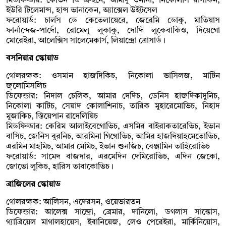
মিডফিল্ডার: কেভিন ডি ব্রুইনে, আমাদু ওনানা, নিকোলাস রাসকিন,
ইউরি টিলেমান্স, হান্স ভানাকেন, অ্যাক্সেল উইটসেল
ফরোয়ার্ড: চার্লস ডে কেতেলায়েরে, জেরেমি ডোকু, মাতিয়াস
ফার্নান্দেজ-পার্দো, রোমেলু লুকাকু, দোদি লুকেবাকিও, দিয়েগো
মোরেইরা, আলেক্সিস সালেমেকার্স, লিয়ান্দ্রো ত্রোসার্ড।
বসনিয়ার স্কোয়াড
গোলরক্ষক: ওসমান হাজদিকিচ, নিকোলা ভাসিলজ, মার্টিন
জ্লোমিসলিচ
ডিফেন্ডার: নিদাল চেলিক, আমার দেদিচ, ডেনিস হাজদিকাদুনিচ,
নিকোলা কাটিচ, সেয়াদ কোলাশিনাচ, তারিক মুহারেমোভিচ, নিহাদ
মুজাকিচ, স্তিয়েপান রাদেলিয়িচ
মিডফিল্ডার: কেরিম আলাইবেগোভিচ, এসমির বাইরাকতারেভিচ, ইভান
বাসিচ, জেনিস বুরনিচ, আরমিনা গিগোভিচ, আমির হাজদিয়াহমেতোভিচ,
এরমিন মাহমিচ, আমার মেমিচ, ইভান শুনজিচ, বেঞ্জামিন তাহিরোভিচ
ফরোয়ার্ড: সামেদ বাজদার, এরমেদিন দেমিরোভিচ, এদিন জেকো,
জোভো লুকিচ, হারিস তাবাকোভিচ।
ব্রাজিলের স্কোয়াড
গোলরক্ষক: আলিসন, এদেরসন, ওয়েভারতন
ডিফেন্ডার: আলেক্স সান্দ্রো, ব্রেমার, দানিলো, ডগলাস সান্তোস,
গ্যাব্রিয়েল মাগালহায়েস, ইবানিয়েজ, লেও পেরেইরা, মার্কিনিয়োস,