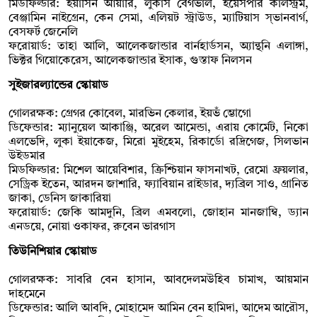
মিডফিল্ডার: ইয়াসিন আয়ারি, লুকাস বের্গভাল, ইয়েসপার কার্লস্ট্রম,
বেঞ্জামিন নাইগ্রেন, কেন সেমা, এলিয়ট স্ট্রাউড, ম্যাটিয়াস স্ভানবার্গ,
বেসফর্ট জেনেলি
ফরোয়ার্ড: তাহা আলি, আলেকজান্ডার বার্নহার্ডসন, অ্যান্থনি এলাঙ্গা,
ভিক্টর গিয়োকেরেস, আলেকজান্ডার ইসাক, গুস্তাফ নিলসন
সুইজারল্যান্ডের স্কোয়াড
গোলরক্ষক: গ্রেগর কোবেল, মারভিন কেলার, ইয়ভঁ ম্ভোগো
ডিফেন্ডার: ম্যানুয়েল আকাঞ্জি, অরেল আমেন্ডা, এরায় কোর্মেট, নিকো
এলভেদি, লুকা ইয়াকেজ, মিরো মুইহেম, রিকার্ডো রদ্রিগেজ, সিলভান
উইডমার
মিডফিল্ডার: মিশেল আয়েবিশার, ক্রিশ্চিয়ান ফাসনাখট, রেমো ফ্রয়লার,
সেড্রিক ইতেন, আরদন জাশারি, ফ্যাবিয়ান রাইডার, দ্যব্রিল সাও, গ্রানিত
জাকা, ডেনিস জাকারিয়া
ফরোয়ার্ড: জেকি আমদুনি, ব্রিল এমবলো, জোহান মানজাম্বি, ড্যান
এনডয়ে, নোয়া ওকাফর, রুবেন ভারগাস
তিউনিশিয়ার স্কোয়াড
গোলরক্ষক: সাবরি বেন হাসান, আবদেলমউহিব চামাখ, আয়মান
দাহমেনে
ডিফেন্ডার: আলি আবদি, মোহামেদ আমিন বেন হামিদা, আদেম আরৌস,