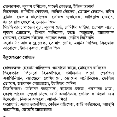
গোলরক্ষক: লুকাস হর্নিচেক, মাতেই কোভার, ইন্দ্রিখ স্তানার্ক
ডিফেন্ডার: ভ্লাদিমির কৌফাল, ডেভিড দৌদেরা, তোমাশ হোলেশ, রবিন
হ্রানাচ, স্তেপান চালৌপেক, ডেভিড জুরাসেক, লাদিস্লাভ ক্রেইচি,
ইয়ারোস্লাভ জেলেনি, ডেভিড জিমা
মিডফিল্ডার: পাভেল বুচা, লুকাস চের্ভ, ভ্লাদিমির দারিদা, তোমাশ লাদ্রা,
লুকাস প্রোভোদ, মিখাল সাদিলেক, হুগো সোচুরেক, আলেক্সান্দ্র
সোজকা, তোমাশ সউচেক, পাভেল শুলচ, ডেনিস ভিসিনস্কি
ফরোয়ার্ড: আদাম হ্লোজেক, তোমাশ চোরি, ময়মির খিতিল, ক্রিস্তোফ
কাবোঙ্গো, ইয়ান কুখতা, প্যাট্রিক শিক
ইকুয়েডরের স্কোয়াড
গোলরক্ষক: হেরনান গালিন্দেস, গনসালো ভাল্লে, মোইসেস রামিরেস
ডিফেন্ডার: পিয়েরো হিনকাপিয়ে, উইলিয়ান পাচো, পেরভিস
এস্তুপিনিয়ান, অ্যাঞ্জেলো প্রেসিয়াদো, জোয়েল অর্দোনিয়েজ, ফেলিক্স
তোরেস, জ্যাকসন পোরোজো, ইয়াইমার মেদিনা
মিডফিল্ডার: মোইসেস কাইসেদো, অ্যালান ফ্রাঙ্কো, গনসালো প্লাতা,
কেন্দ্রি পায়েস, পেদ্রো ভিতে, জর্ডি আলসিভার, ডেনিল কাস্তিলো, জন
ইয়েবোয়া, নিলসন আঙ্গুলো, অ্যালান মিন্ডা
ফরোয়ার্ড: এন্নার ভালেন্সিয়া, কেভিন রদ্রিগেজ, জর্ডি কাইসেদো, অ্যান্থনি
ভালেন্সিয়া, জেরেমি আরেভালো