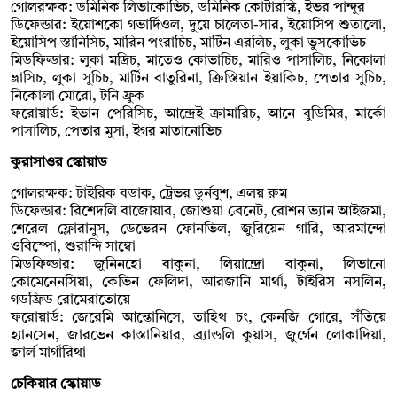
গোলরক্ষক: ডমিনিক লিভাকোভিচ, ডমিনিক কোটারস্কি, ইভর পান্দুর
ডিফেন্ডার: ইয়োশকো গভার্দিওল, দুয়ে চালেতা-সার, ইয়োসিপ শুতালো,
ইয়োসিপ স্তানিসিচ, মারিন পংরাচিচ, মার্টিন এরলিচ, লুকা ভুসকোভিচ
মিডফিল্ডার: লুকা মদ্রিচ, মাতেও কোভাচিচ, মারিও পাসালিচ, নিকোলা
ভ্লাসিচ, লুকা সুচিচ, মার্টিন বাতুরিনা, ক্রিস্তিয়ান ইয়াকিচ, পেতার সুচিচ,
নিকোলা মোরো, টনি ফ্রুক
ফরোয়ার্ড: ইভান পেরিসিচ, আন্দ্রেই ক্রামারিচ, আনে বুডিমির, মার্কো
পাসালিচ, পেতার মুসা, ইগর মাতানোভিচ
কুরাসাওর স্কোয়াড
গোলরক্ষক: টাইরিক বডাক, ট্রেভর ডুর্নবুশ, এলয় রুম
ডিফেন্ডার: রিশেদলি বাজোয়ার, জোশুয়া ব্রেনেট, রোশন ভ্যান আইজমা,
শেরেল ফ্লোরানুস, ডেভেরন ফোনভিল, জুরিয়েন গারি, আরমান্দো
ওবিস্পো, শুরান্দি সাম্বো
মিডফিল্ডার: জুনিনহো বাকুনা, লিয়ান্দ্রো বাকুনা, লিভানো
কোমেনেনসিয়া, কেভিন ফেলিদা, আরজানি মার্থা, টাইরিস নসলিন,
গডফ্রিড রোমেরাতোয়ে
ফরোয়ার্ড: জেরেমি আন্তোনিসে, তাহিথ চং, কেনজি গোরে, সঁতিয়ে
হ্যানসেন, জারভেন কাস্তানিয়ার, ব্র্যান্ডলি কুয়াস, জুর্গেন লোকাদিয়া,
জার্ল মার্গারিথা
চেকিয়ার স্কোয়াড