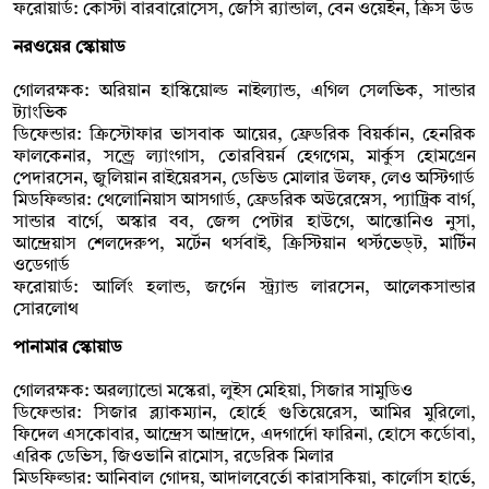
ফরোয়ার্ড: কোস্টা বারবারোসেস, জেসি র‍্যান্ডাল, বেন ওয়েইন, ক্রিস উড
নরওয়ের স্কোয়াড
গোলরক্ষক: অরিয়ান হাস্কিয়োল্ড নাইল্যান্ড, এগিল সেলভিক, সান্ডার
ট্যাংভিক
ডিফেন্ডার: ক্রিস্টোফার ভাসবাক আয়ের, ফ্রেডরিক বিয়র্কান, হেনরিক
ফালকেনার, সন্ড্রে ল্যাংগাস, তোরবিয়র্ন হেগগেম, মার্কুস হোমগ্রেন
পেদারসেন, জুলিয়ান রাইয়েরসন, ডেভিড মোলার উলফ, লেও অস্টিগার্ড
মিডফিল্ডার: থেলোনিয়াস আসগার্ড, ফ্রেডরিক অউরেস্নেস, প্যাট্রিক বার্গ,
সান্ডার বার্গে, অস্কার বব, জেন্স পেটার হাউগে, আন্তোনিও নুসা,
আন্দ্রেয়াস শেলদেরুপ, মর্টেন থর্সবাই, ক্রিস্টিয়ান থর্স্টভেড্ট, মার্টিন
ওডেগার্ড
ফরোয়ার্ড: আর্লিং হলান্ড, জর্গেন স্ট্র্যান্ড লারসেন, আলেকসান্ডার
সোরলোথ
পানামার স্কোয়াড
গোলরক্ষক: অরল্যান্ডো মস্কেরা, লুইস মেহিয়া, সিজার সামুডিও
ডিফেন্ডার: সিজার ব্ল্যাকম্যান, হোর্হে গুতিয়েরেস, আমির মুরিলো,
ফিদেল এসকোবার, আন্দ্রেস আন্দ্রাদে, এদগার্দো ফারিনা, হোসে কর্ডোবা,
এরিক ডেভিস, জিওভানি রামোস, রডেরিক মিলার
মিডফিল্ডার: আনিবাল গোদয়, আদালবের্তো কারাসকিয়া, কার্লোস হার্ভে,