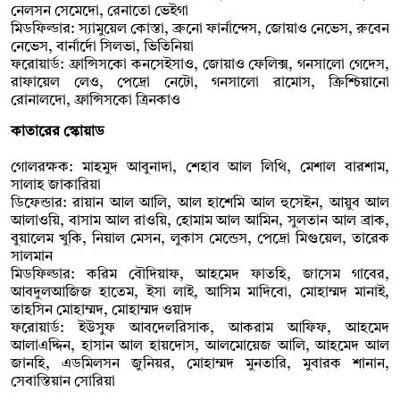
নেলসন সেমেদো, রেনাতো ভেইগা
মিডফিল্ডার: স্যামুয়েল কোস্তা, ব্রুনো ফার্নান্দেস, জোয়াও নেভেস, রুবেন
নেভেস, বার্নার্দো সিলভা, ভিতিনিয়া
ফরোয়ার্ড: ফ্রান্সিসকো কনসেইসাও, জোয়াও ফেলিক্স, গনসালো গেদেস,
রাফায়েল লেও, পেদ্রো নেটো, গনসালো রামোস, ক্রিশ্চিয়ানো
রোনালদো, ফ্রান্সিসকো ত্রিনকাও
কাতারের স্কোয়াড
গোলরক্ষক: মাহমুদ আবুনাদা, শেহাব আল লিথি, মেশাল বারশাম,
সালাহ জাকারিয়া
ডিফেন্ডার: রায়ান আল আলি, আল হাশেমি আল হুসেইন, আয়ুব আল
আলাওয়ি, বাসাম আল রাওয়ি, হোমাম আল আমিন, সুলতান আল ব্রাক,
বুয়ালেম খুকি, নিয়াল মেসন, লুকাস মেন্ডেস, পেদ্রো মিগুয়েল, তারেক
সালমান
মিডফিল্ডার: করিম বৌদিয়াফ, আহমেদ ফাতহি, জাসেম গাবের,
আবদুলআজিজ হাতেম, ইসা লাই, আসিম মাদিবো, মোহাম্মদ মানাই,
তাহসিন মোহাম্মদ, মোহাম্মদ ওয়াদ
ফরোয়ার্ড: ইউসুফ আবদেলরিসাক, আকরাম আফিফ, আহমেদ
আলাএদ্দিন, হাসান আল হায়দোস, আলমোয়েজ আলি, আহমেদ আল
জানহি, এডমিলসন জুনিয়র, মোহাম্মদ মুনতারি, মুবারক শানান,
সেবাস্তিয়ান সোরিয়া