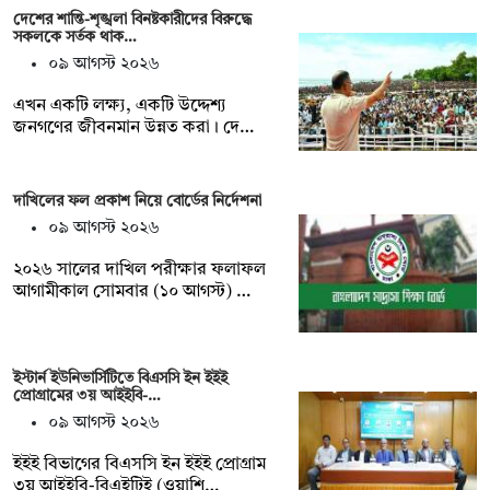
দেশের শান্তি-শৃঙ্খলা বিনষ্টকারীদের বিরুদ্ধে
সকলকে সর্তক থাক…
০৯ আগস্ট ২০২৬
এখন একটি লক্ষ্য, একটি উদ্দেশ্য
জনগণের জীবনমান উন্নত করা। দে…
দাখিলের ফল প্রকাশ নিয়ে বোর্ডের নির্দেশনা
০৯ আগস্ট ২০২৬
২০২৬ সালের দাখিল পরীক্ষার ফলাফল
আগামীকাল সোমবার (১০ আগস্ট) …
ইস্টার্ন ইউনিভার্সিটিতে বিএসসি ইন ইইই
প্রোগ্রামের ৩য় আইইবি-…
০৯ আগস্ট ২০২৬
ইইই বিভাগের বিএসসি ইন ইইই প্রোগ্রাম
৩য় আইইবি-বিএইটিই (ওয়াশি…