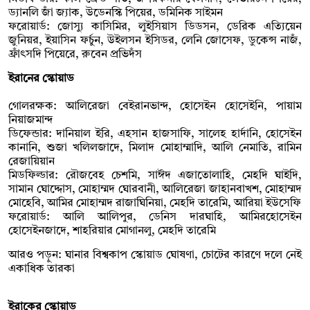
ড্যানলি জাঁ জ্যাক, উডেনস্কি পিয়ের, ডমিনিক সাইমন
ফরোয়ার্ড: জোস্যু কাসিমির, লুইসিয়াস ডিডসন, ডেরিক এত্যিয়েন
জুনিয়র, ইয়াসিন ফর্চুন, উইলসন ইসিডর, লেনি জোসেফ, ডুকেন্স নাজঁ,
ফ্রাঁৎসদি পিয়েরে, রুবেন প্রভিদঁস
ইরানের স্কোয়াড
গোলরক্ষক: আলিরেজা বেইরানভান্দ, হোসেইন হোসেইনি, পায়াম
নিয়াজমান্দ
ডিফেন্ডার: দানিয়াল ইরি, এহসান হাজসাফি, সালেহ হার্দানি, হোসেইন
কানানি, শুজা খলিলজাদে, মিলাদ মোহাম্মাদি, আলি নেমাতি, রামিন
রেজায়িয়ান
মিডফিল্ডার: রৌজবেহ চেশমি, সাঈদ এজাতোলাহি, মেহদি ঘাইদি,
সামান ঘোদ্দোস, মোহাম্মদ ঘোরবানী, আলিরেজা জাহানবাখশ, মোহাম্মদ
মোহেবি, আমির মোহাম্মদ রাজাঘিনিয়া, মেহদি তারেমি, আরিয়া ইউসেফি
ফরোয়ার্ড: আলি আলিপুর, ডেনিস দারঘাহি, আমিরহোসেইন
হোসেইনজাদে, শাহরিয়ার মোগানলু, মেহদি তারেমি
আরও পড়ুন: ঘানার বিশ্বকাপ স্কোয়াড ঘোষণা, চোটের কারণে দলে নেই
একাধিক তারকা
ইরাকের স্কোয়াড