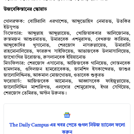
উজবেকিস্তানের স্কোয়াড
গোলরক্ষক: বোটিরালি এরগাশেভ, আব্দুভোহিদ নেমাতভ, উতকির
ইউসুপভ
ডিফেন্ডার: আব্দুল্লাহ আব্দুল্লায়েভ, খোজিয়াকবার আলিজোনভ,
রুস্তমজন আশুরমাতভ, উমারবেক এশমুরাদভ, বেখরুজ কারিমভ,
আব্দুকোদির খুসানোভ, শেরজোদ নাসরুল্লায়েভ, উমারালি
রাহমোনালিয়েভ, ফাররুখ সাইফিয়েভ, আভাজবেক উলমাসালিয়েভ,
জাখোংগির উরোজভ, রুসলানবেক ইয়িয়ানোভ
মিডফিল্ডার: শেরজোদ এসানোভ, আজিজবেক গানিয়েভ, দোস্তনবেক
হামদামভ, ওদিলজন হামরোবেকভ, জামশিদ ইসকান্দেরভ, জাশুর
জালোলিদ্দিনভ, আকমাল মোজগোভয়, ওতাবেক শুকুরভ
ফরোয়ার্ড: আজিজবেক আমোনভ, আব্বাসবেক ফাইজুল্লায়েভ,
জালোলিদ্দিন মাশারিপভ, এলদোর শোমুরোদভ, ইগর সের্গিয়েভ,
শেরজোদ তেমিরভ, অস্টন উরুনভ।
The Daily Campus এর খবর পেতে গুগল নিউজ চ্যানেল ফলো
করুন