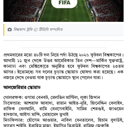
বিশ্বকাপ ট্রফি © টিডিসি সম্পাদিত
প্রথমবারের মতো ৪৮টি দল নিয়ে পর্দা উঠছে ২০২৬ ফুটবল বিশ্বকাপের।
আগামী ১১ জুন থেকে উত্তর আমেরিকার তিন দেশ—মার্কিন যুক্তরাষ্ট্র,
কানাডা এবং মেক্সিকো্তে অনুষ্ঠিত হবে ফুটবল বিশ্বকাপের ২৩তম
আসর। ইতোমধ্যে সব দলের চূড়ান্ত স্কোয়াড ঘোষণা করা হয়েছে। এক
নজরে দেখে নেওয়া যাক চূড়ান্ত স্কোয়াডে স্থান পেলেন যারা।
আলজেরিয়ার স্কোয়াড
গোলরক্ষক: ওসামা বেনবট, মেলভিন মাস্টিল, লুকা জিদান
ডিফেন্ডার: আশরাফ আবাদা, রায়ান আইত-নুরি, জিনেদ্দিন বেলাইদ,
রাফিক বেলঘালি, রামি বেনসেবাইনি, সামির শেরগুই, জাওয়েন
হাদজাম, আইসা মান্দি, মোহামেদ তুগাই
মিডফিল্ডার: হৌসেম আওয়ার, নাবিল বেনতালেব, হিচাম বুদাউই,
ফারেস শাইবি, ইব্রাহিম মাজা, ইয়াসিন তিত্রাউই, রামিজ জেরুকি