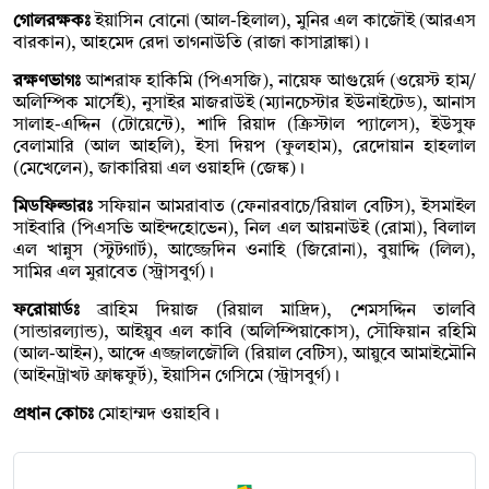
গোলরক্ষকঃ
ইয়াসিন বোনো (আল-হিলাল), মুনির এল কাজৌই (আরএস
বারকান), আহমেদ রেদা তাগনাউতি (রাজা কাসাব্লাঙ্কা)।
রক্ষণভাগঃ
আশরাফ হাকিমি (পিএসজি), নায়েফ আগুয়ের্দ (ওয়েস্ট হাম/
অলিম্পিক মার্সেই), নুসাইর মাজরাউই (ম্যানচেস্টার ইউনাইটেড), আনাস
সালাহ-এদ্দিন (টোয়েন্টে), শাদি রিয়াদ (ক্রিস্টাল প্যালেস), ইউসুফ
বেলামারি (আল আহলি), ইসা দিয়প (ফুলহাম), রেদোয়ান হাহলাল
(মেখেলেন), জাকারিয়া এল ওয়াহদি (জেঙ্ক)।
মিডফিল্ডারঃ
সফিয়ান আমরাবাত (ফেনারবাচে/রিয়াল বেটিস), ইসমাইল
সাইবারি (পিএসভি আইন্দহোভেন), নিল এল আয়নাউই (রোমা), বিলাল
এল খান্নুস (স্টুটগার্ট), আজ্জেদিন ওনাহি (জিরোনা), বুয়াদ্দি (লিল),
সামির এল মুরাবেত (স্ট্রাসবুর্গ)।
ফরোয়ার্ডঃ
ব্রাহিম দিয়াজ (রিয়াল মাদ্রিদ), শেমসদ্দিন তালবি
(সান্ডারল্যান্ড), আইয়ুব এল কাবি (অলিম্পিয়াকোস), সৌফিয়ান রহিমি
(আল-আইন), আব্দে এজ্জালজৌলি (রিয়াল বেটিস), আয়ুবে আমাইমৌনি
(আইনট্রাখট ফ্রাঙ্কফুর্ট), ইয়াসিন গেসিমে (স্ট্রাসবুর্গ)।
প্রধান কোচঃ
মোহাম্মদ ওয়াহবি।