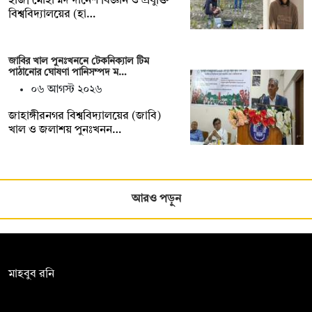
হাজী মোহাম্মদ দানেশ বিজ্ঞান ও প্রযুক্তি
বিশ্ববিদ্যালয়ের (হা…
জাবির খাল পুনঃখননে টেকনিক্যাল টিম
পাঠানোর ঘোষণা পানিসম্পদ ম…
০৬ আগস্ট ২০২৬
‎‎জাহাঙ্গীরনগর বিশ্ববিদ্যালয়ের (জাবি)
খাল ও জলাশয় পুনঃখনন…
আরও পড়ুন
সম্পাদক:
মাহবুব রনি
দ্য ডেইলি ক্যাম্পাস, দ্বিতীয় তলা, হাসান হোল্ডিংস, ৫২/১ নিউ ইস্কাটন
রোড, ঢাকা ১০০০