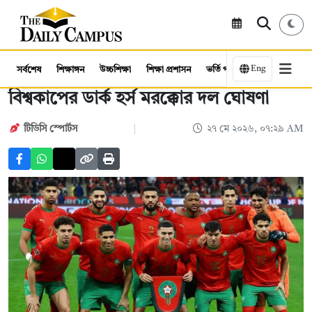
Eng
সর্বশেষ
শিক্ষাঙ্গন
উচ্চশিক্ষা
শিক্ষা প্রশাসন
ভর্তি পরীক্ষা
কর্মসংস্থান
বিশ্বকাপের ডার্ক হর্স মরক্কোর দল ঘোষণা
টিডিসি স্পোর্টস
২৭ মে ২০২৬, ০৭:২৯ AM