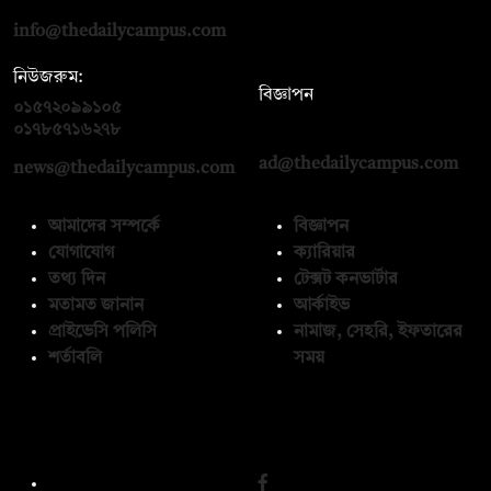
info@thedailycampus.com
নিউজরুম:
বিজ্ঞাপন
০১৫৭২০৯৯১০৫
,
০১৭১২১৩৬৫৯৩
০১৭৮৫৭১৬২৭৮
ad@thedailycampus.com
news@thedailycampus.com
আমাদের সম্পর্কে
বিজ্ঞাপন
যোগাযোগ
ক্যারিয়ার
তথ্য দিন
টেক্সট কনভার্টার
মতামত জানান
আর্কাইভ
প্রাইভেসি পলিসি
নামাজ, সেহরি, ইফতারের
শর্তাবলি
সময়
অনুসরণ করুন