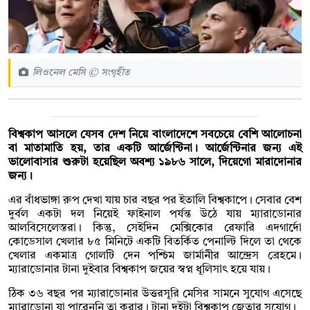
লিওনেল মেসি © সংগৃহীত
বিশ্বকাপ আসলে যেসব দেশ নিয়ে বাংলাদেশে সবচেয়ে বেশি আলোচনা
বা মাতামাতি হয়, তার একটি আর্জেন্টিনা। আর্জেন্টিনার জন্য এই
ভালোবাসার শুরুটা হয়েছিল অবশ্য ১৯৮৬ সালে, দিয়েগো মারাদোনার
জন্য।
এর বাঁধভাঙ্গা রুপ দেখা যায় চার বছর পর ইতালি বিশ্বকাপে। সেবার বেশ
দুর্বল একটা দল নিয়েই ফাইনাল পর্যন্ত উঠে যায় ম্যারাডোনার
আলবিসেলেস্তরা। কিন্তু, সেইদিন মেক্সিকোর রেফারি এদগার্দো
কোডেসাল খেলার ৮৫ মিনিটে একটি বিতর্কিত পেনাল্টি দিলে তা থেকে
খেলার একমাত্র গোলটি দেন পশ্চিম জার্মানীর আন্দ্রেস ব্রেহমে।
ম্যারাডোনার টানা দুইবার বিশ্বকাপ জয়ের স্বপ্ন ধূলিসাৎ হয়ে যায়।
ঠিক ৩৬ বছর পর ম্যারাডোনার উত্তরসূরি মেসির সামনে সুযোগ এসেছে
ম্যারাডোনা যা পারেননি তা করার। টানা দুইটা বিশ্বকাপ জেতার সুযোগ।