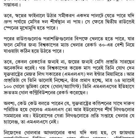
সম্ভাবনা।
তবে, স্বপ্নের ফাইনালে উঠার সমীকরণ একদম পালটে যেতে পারে যদি
গ্রুপ পর্যায়ে মেসির দল শীর্ষস্থান না পায়। সে ক্ষেত্রে দ্বিতীয় রাউন্ডেই
স্পেনের মুখোমুখি হতে পারে।
পরের রাউন্ডগুলোও পরাশক্তিগুলোর বিপক্ষে খেলতে হতে পারে, যার
ফলে মেসির জন্য বিশ্বকাপের ম্যাচ খেলার রেকর্ড ৩০-এর বেশী নিয়ে
যাওয়াটা কঠিন হয়ে উঠতে পারে।
তবে, কেবল রেকর্ডের জন্যই না, জয়ের জন্যই মেসি প্রস্তুতি সারছেন
অনেকদিন ধরেই। গত বিশ্বকাপের কয়েক মাস পরেই তিনি যোগ দেন
যুক্তরাষ্ট্রের মেজর লিগ সকারের (এমএলএস) দল ইন্টার মিয়ামিতে। আর
প্রস্তুতিটা যে তিনি ভালোই নিচ্ছেন, তাঁর প্রমাণ হচ্ছে, মাত্র ৬৪ ম্যাচেই
১০০ গোলে ভূমিকা রেখে (গোল/অ্যাসিস্ট) তিনি এমএলএসের ইতিহাসে
দ্রুততম গোল কন্ট্রিবিউশনের রেকর্ড করেছেন।
অবশ্য, কেউ কেউ বলতে পারেন যে, যুক্তরাষ্ট্রের কন্ডিশনের সাথে দারুণ
পরিচিত হয়ে গেলেও এমএলএস তো আর ইউরোপের শীর্ষ লিগগুলোর
সমমানের নয়। ইউরোপের সেরা লিগগুলোতে প্রতি সপ্তাহে খেলার যে
চ্যালেঞ্জ, তা এমএলএসে নেই।
নিজেদের গোলবার আগলানোর কথা যদি বলা হয়, সে জায়গায়