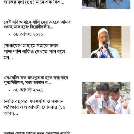
জাকির মৃধা (৪৫) নামে এক বিএ…
কেউ যদি আমাকে গালি দেয় তাহলে আমার
গুনাহ মাফ হবে: বিরোধীদলীয়…
০৮ আগস্ট ২০২৬
যোগাযোগ মাধ্যমে সমালোচনার
পাশাপাশি গালিও দেখতে পান বলে
মন্…
এসএসসির ফল মনঃপুত না হলে করা যাবে
পুনঃনিরীক্ষণ, সময় জানাল ব…
০৮ আগস্ট ২০২৬
চলতি বছরের এসএসসি ও সমমান
পরীক্ষার ফল আগামী সোমবার (১০
আগস্…
তৃণমূল থেকে কেন্দ্রে নতুন নেতৃত্বের প্রস্তুতি