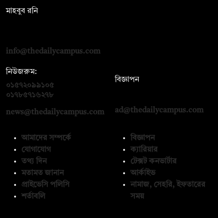
মাহবুব রনি
দ্য ডেইলি ক্যাম্পাস, দ্বিতীয় তলা, হাসান হোল্ডিংস, ৫২/১ নিউ ইস্কাটন
রোড, ঢাকা ১০০০
info@thedailycampus.com
নিউজরুম:
বিজ্ঞাপন
০১৫৭২০৯৯১০৫
,
০১৭১২১৩৬৫৯৩
০১৭৮৫৭১৬২৭৮
ad@thedailycampus.com
news@thedailycampus.com
আমাদের সম্পর্কে
বিজ্ঞাপন
যোগাযোগ
ক্যারিয়ার
তথ্য দিন
টেক্সট কনভার্টার
মতামত জানান
আর্কাইভ
প্রাইভেসি পলিসি
নামাজ, সেহরি, ইফতারের
শর্তাবলি
সময়