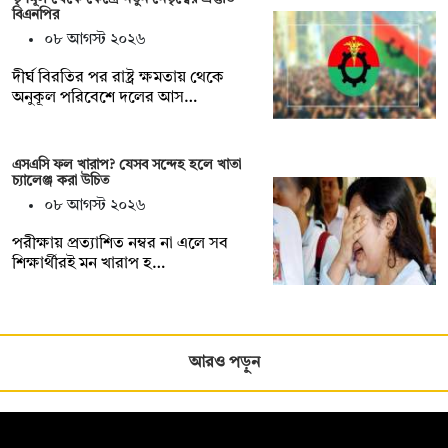
বিএনপির
০৮ আগস্ট ২০২৬
দীর্ঘ বিরতির পর রাষ্ট্র ক্ষমতায় থেকে
অনুকূল পরিবেশে দলের আস…
এসএসি ফল খারাপ? যেসব সন্দেহ হলে খাতা
চ্যালেঞ্জ করা উচিত
০৮ আগস্ট ২০২৬
পরীক্ষায় প্রত্যাশিত নম্বর না এলে সব
শিক্ষার্থীরই মন খারাপ হ…
আরও পড়ুন
সম্পাদক: