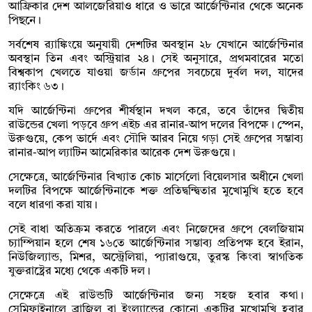
আফ্রিকার দেশ আলজেরিয়াও ধারে ও ভারে আর্জেন্টিনার থেকে অনেক
পিছনে।
সর্বশেষ র‍্যাঙ্কিংয়ে অনুযায়ী দেশটির অবস্থান ২৮ যেখানে আর্জেন্টিনার
অবস্থান তিন এবং অস্ট্রিয়ার ২৪। সেই অনুসারে, প্রথমবারের মতো
বিশ্বকাপ খেলতে যাওয়া জর্ডান গ্রুপের সবচেয়ে দুর্বল দল, যাদের
র‍্যাংকিং ৬৩।
যদি আর্জেন্টিনা গ্রুপের শীর্ষস্থান দখল করে, তবে তাঁদের দ্বিতীয়
রাউন্ডের খেলা পড়বে গ্রুপ এইচ এর রানার-আপ দলের বিপক্ষে। স্পেন,
উরুগুয়ে, কেপ ভার্দে এবং সৌদি আরব নিয়ে গড়া সেই গ্রুপের সম্ভাব্য
রানার-আপ ল্যাটিন আমেরিকার আরেক দেশ উরুগুয়ে।
সেক্ষেত্রে, আর্জেন্টিনার বিখ্যাত কোচ মার্সেলো বিয়েলসার অধীনে খেলা
দলটির বিপক্ষে আর্জেন্টিনাকে শক্ত প্রতিদ্বন্দ্বিতার মুখোমুখি হতে হবে
বলে ধারণা করা যায়।
সেই বাধা অতিক্রম করতে পারলে এবং নিজেদের গ্রুপে বেলজিয়াম
চ্যাম্পিয়ান হলে শেষ ১৬তে আর্জেন্টিনার সম্ভাব্য প্রতিপক্ষ হবে ইরান,
নিউজিল্যান্ড, মিশর, অস্ট্রেলিয়া, প্যারাগুয়ে, তুরস্ক কিংবা স্বাগতিক
যুক্তরাষ্ট্রের মধ্যে থেকে একটি দল।
সেক্ষেত্রে এই রাউন্ডটি আর্জেন্টিনার জন্য সহজ হবার কথা।
সেমিফাইনালে ব্রাজিল বা ইংল্যান্ডের কোনো একটির মুখোমুখি হবার