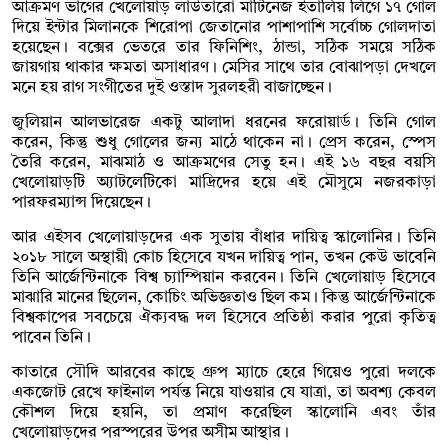
আক্রমণ ভাগের খেলোয়াড় লাউতারো মার্টিনেজ ইতালিয় লিগে ১৭ গোল
দিয়ে ইন্টার মিলানকে শিরোপা জেতানোর পাশাপাশি সর্বোচ্চ গোলদাতা
হয়েছেন। বক্সের ভেতরে তার ফিনিশিং, ঠান্ডা, সঠিক সময়ে সঠিক
জায়গায় থাকার ক্ষমতা অসাধারণ। মেসির সাথে তার বোঝাপড়া দেখলে
মনে হয় রাগ সংগীতের দুই ওস্তাদ সুরলহরী বাজাচ্ছেন।
জুলিয়ান আলভারেজ একটু আলাদা ধরনের ফরোয়ার্ড। তিনি গোল
করেন, কিন্তু শুধু গোলের জন্য মাঠে থাকেন না। প্রেস করেন, স্পেস
তৈরি করেন, মাঝমাঠ ও আক্রমণের সেতু হন। এই ১৬ বছর বয়সি
খেলোয়াড়টি অ্যাটলেটিকো মাদ্রিদের হয়ে এই মৌসুমে নজরকাড়া
পারফরম্যান্স দিয়েছেন।
আর এইসব খেলোয়াড়দের এক সুতায় বাঁধার দায়িত্ব স্কালোনির। তিনি
২০১৮ সালে অস্থায়ী কোচ হিসেবে যখন দায়িত্ব পান, তখন কেউ ভাবেনি
তিনি আর্জেন্টিনাকে বিশ্ব চ্যাম্পিয়ান করবেন। তিনি খেলোয়াড় হিসেবে
মাঝারি মানের ছিলেন, কোচিং অভিজ্ঞতাও ছিল কম। কিন্তু আর্জেন্টিনাকে
বিশ্বকাপের সবচেয়ে ঐক্যবদ্ধ দল হিসেবে প্রতিষ্ঠা করার পুরো কৃতিত্ব
পাবেন তিনি।
কাতারে সৌদি আরবের কাছে গ্রুপ ম্যাচে হেরে গিয়েও পুরো দলকে
একজোট রেখে ফাইনাল পর্যন্ত নিয়ে যাওয়ার যে যাত্রা, তা অবশ্য কেবল
কৌশল দিয়ে হয়নি, তা প্রমাণ করেছিল স্কালোনি এবং তাঁর
খেলোয়াড়দের পরস্পরের উপর অসীম আস্থার।