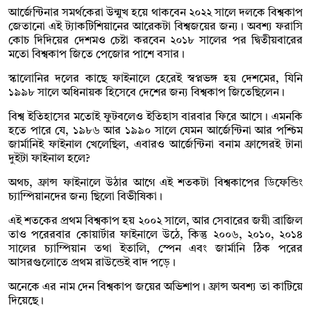
আর্জেন্টিনার সমর্থকেরা উন্মুখ হয়ে থাকবেন ২০২২ সালে দলকে বিশ্বকাপ
জেতানো এই ট্যাকটিশিয়ানের আরেকটা বিশ্বজয়ের জন্য। অবশ্য ফরাসি
কোচ দিদিয়ের দেশমও চেষ্টা করবেন ২০১৮ সালের পর দ্বিতীয়বারের
মতো বিশ্বকাপ জিতে পেজোর পাশে বসার।
স্কালোনির দলের কাছে ফাইনালে হেরেই স্বপ্নভঙ্গ হয় দেশমের, যিনি
১৯৯৮ সালে অধিনায়ক হিসেবে দেশের জন্য বিশ্বকাপ জিতেছিলেন।
বিশ্ব ইতিহাসের মতোই ফুটবলেও ইতিহাস বারবার ফিরে আসে। এমনকি
হতে পারে যে, ১৯৮৬ আর ১৯৯০ সালে যেমন আর্জেন্টিনা আর পশ্চিম
জার্মানিই ফাইনাল খেলেছিল, এবারও আর্জেন্টিনা বনাম ফ্রান্সেরই টানা
দুইটা ফাইনাল হলে?
অথচ, ফ্রান্স ফাইনালে উঠার আগে এই শতকটা বিশ্বকাপের ডিফেন্ডিং
চ্যাম্পিয়ানদের জন্য ছিলো বিভীষিকা।
এই শতকের প্রথম বিশ্বকাপ হয় ২০০২ সালে, আর সেবারের জয়ী ব্রাজিল
তাও পরেরবার কোয়ার্টার ফাইনালে উঠে, কিন্তু ২০০৬, ২০১০, ২০১৪
সালের চ্যাম্পিয়ান তথা ইতালি, স্পেন এবং জার্মানি ঠিক পরের
আসরগুলোতে প্রথম রাউন্ডেই বাদ পড়ে।
অনেকে এর নাম দেন বিশ্বকাপ জয়ের অভিশাপ। ফ্রান্স অবশ্য তা কাটিয়ে
দিয়েছে।