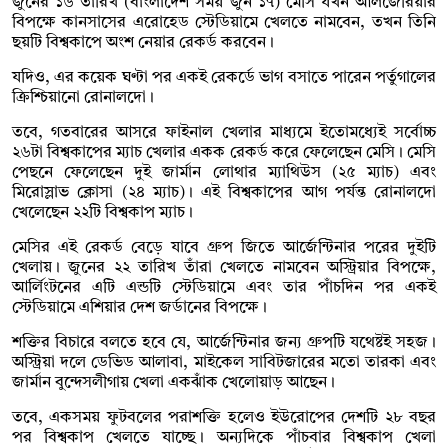
জুনের ১৬ তারিখ (বাংলাদেশ সময় জুন ১৭) মেসি যখন আলজেরিয়ার
বিপক্ষে কানসাসের এরোহেড স্টেডিয়ামে খেলতে নামবেন, তখন তিনি
ছয়টি বিশ্বকাপে অংশ নেয়ার রেকর্ড করবেন।
যদিও, এর কয়েক ঘণ্টা পর একই রেকর্ডে ভাগ বসাতে পারেন পর্তুগালের
ক্রিশ্চিয়ানো রোনালদো।
তবে, গতবারের আসরে ফাইনাল খেলার মাধ্যমে ইতোমধ্যেই সর্বোচ্চ
২৬টা বিশ্বকাপের ম্যাচ খেলার একক রেকর্ড করে ফেলেছেন মেসি। মেসি
পেছনে ফেলেছেন দুই জার্মান লোথার ম্যাথিউস (২৫ ম্যাচ) এবং
মিরোস্লাভ ক্লোসা (২৪ ম্যাচ)। এই বিশ্বকাপের আগ পর্যন্ত রোনালদো
খেলেছেন ২২টি বিশ্বকাপ ম্যাচ।
মেসির এই রেকর্ড বেড়ে যাবে গ্রুপ জিতে আর্জেন্টিনার পরের দুইটি
খেলায়। জুনের ২২ তারিখ তাঁরা খেলতে নামবেন অস্ট্রিয়ার বিপক্ষে,
আর্লিংটনের এটি এন্ডটি স্টেডিয়ামে এবং তার পাঁচদিন পর একই
স্টেডিয়ামে এশিয়ার দেশ জর্ডানের বিপক্ষে।
শক্তির বিচারে বলতে হবে যে, আর্জেন্টিনার জন্য গ্রুপটি যথেষ্টই সহজ।
অস্ট্রিয়া দলে ডেভিড আলাবা, মাইকেল সাবিটজারের মতো তারকা এবং
জার্মান বুন্দেসলীগায় খেলা একঝাঁক খেলোয়াড় আছেন।
তবে, একসময় ফুটবলের পরাশক্তি হলেও ইউরোপের দেশটি ২৮ বছর
পর বিশ্বকাপ খেলতে যাচ্ছে। অন্যদিকে পাঁচবার বিশ্বকাপ খেলা