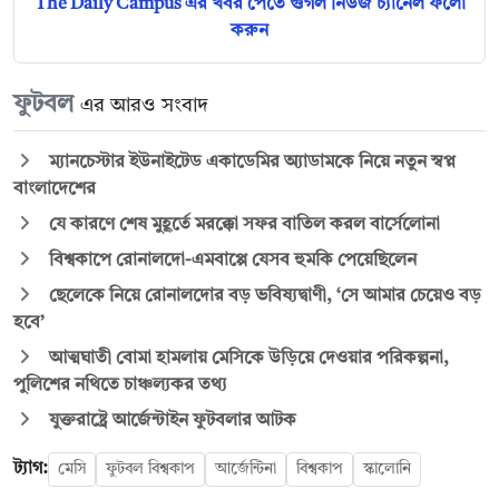
The Daily Campus এর খবর পেতে গুগল নিউজ চ্যানেল ফলো
করুন
ফুটবল
এর আরও সংবাদ
ম্যানচেস্টার ইউনাইটেড একাডেমির অ্যাডামকে নিয়ে নতুন স্বপ্ন
বাংলাদেশের
যে কারণে শেষ মুহূর্তে মরক্কো সফর বাতিল করল বার্সেলোনা
বিশ্বকাপে রোনালদো-এমবাপ্পে যেসব হুমকি পেয়েছিলেন
ছেলেকে নিয়ে রোনালদোর বড় ভবিষ্যদ্বাণী, ‘সে আমার চেয়েও বড়
হবে’
আত্মঘাতী বোমা হামলায় মেসিকে উড়িয়ে দেওয়ার পরিকল্পনা,
পুলিশের নথিতে চাঞ্চল্যকর তথ্য
যুক্তরাষ্ট্রে আর্জেন্টাইন ফুটবলার আটক
ট্যাগ:
মেসি
ফুটবল বিশ্বকাপ
আর্জেন্টিনা
বিশ্বকাপ
স্কালোনি