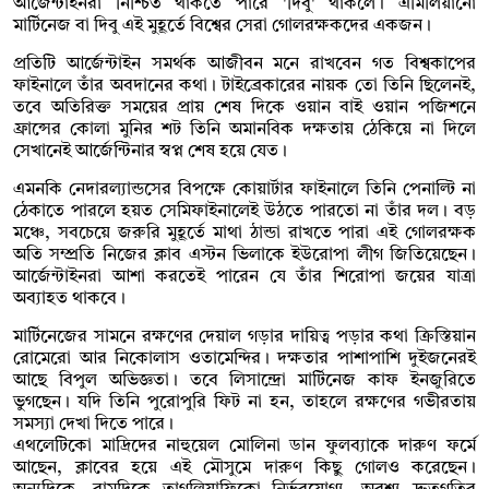
আর্জেন্টাইনরা নিশ্চিত থাকতে পারে 'দিবু' থাকলে। এমিলিয়ানো
মার্টিনেজ বা দিবু এই মুহূর্তে বিশ্বের সেরা গোলরক্ষকদের একজন।
প্রতিটি আর্জেন্টাইন সমর্থক আজীবন মনে রাখবেন গত বিশ্বকাপের
ফাইনালে তাঁর অবদানের কথা। টাইব্রেকারের নায়ক তো তিনি ছিলেনই,
তবে অতিরিক্ত সময়ের প্রায় শেষ দিকে ওয়ান বাই ওয়ান পজিশনে
ফ্রান্সের কোলা মুনির শট তিনি অমানবিক দক্ষতায় ঠেকিয়ে না দিলে
সেখানেই আর্জেন্টিনার স্বপ্ন শেষ হয়ে যেত।
এমনকি নেদারল্যান্ডসের বিপক্ষে কোয়ার্টার ফাইনালে তিনি পেনাল্টি না
ঠেকাতে পারলে হয়ত সেমিফাইনালেই উঠতে পারতো না তাঁর দল। বড়
মঞ্চে, সবচেয়ে জরুরি মুহূর্তে মাথা ঠান্ডা রাখতে পারা এই গোলরক্ষক
অতি সম্প্রতি নিজের ক্লাব এস্টন ভিলাকে ইউরোপা লীগ জিতিয়েছেন।
আর্জেন্টাইনরা আশা করতেই পারেন যে তাঁর শিরোপা জয়ের যাত্রা
অব্যাহত থাকবে।
মার্টিনেজের সামনে রক্ষণের দেয়াল গড়ার দায়িত্ব পড়ার কথা ক্রিস্তিয়ান
রোমেরো আর নিকোলাস ওতামেন্দির। দক্ষতার পাশাপাশি দুইজনেরই
আছে বিপুল অভিজ্ঞতা। তবে লিসান্দ্রো মার্টিনেজ কাফ ইনজুরিতে
ভুগছেন। যদি তিনি পুরোপুরি ফিট না হন, তাহলে রক্ষণের গভীরতায়
সমস্যা দেখা দিতে পারে।
এথলেটিকো মাদ্রিদের নাহুয়েল মোলিনা ডান ফুলব্যাকে দারুণ ফর্মে
আছেন, ক্লাবের হয়ে এই মৌসুমে দারুণ কিছু গোলও করেছেন।