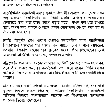
অন্যদিকে, বামদিকে তাগলিয়াফিকো নির্ভরযোগ্য, অবশ্য দ্রুতগতির
প্রতিপক্ষ পেলে চাপে পড়তে পারেন।
আর্জেন্টিনার মধ্যমাঠটা অবশ্য খুবই শক্তিশালী। এনজো ফার্নান্দেজ এখন
শুধু একজন মিডফিল্ডার নন, তিনি একটি অর্কেস্ট্রার পরিচালক।
চেলসিতে তার পরিপক্বতা চোখে পড়ার মতো। কখন বল ধরে রাখতে
হবে, কখন দ্রুত সামনে খেলতে সেসব বোঝাপড়া দেখলে মনে হয় না
তাঁর বয়স মাত্র ২৫।
চলতি মৌসুমটা বেশ খারাপ গেলেও অ্যালেক্সিস ম্যাক অ্যালিস্টার
লিভারপুলে সপ্তাহের পর সপ্তাহ বড় ম্যাচের চাপ সামলে আসছেন,
গতবার বিশ্বকাপ জয়ের পর ক্লাবের হয়েও লীগ জিতেছেন। সেই
অভিজ্ঞতা আর্জেন্টিনার জন্য বড় সম্পদ হতে পারে।
রড্রিগো ডি পল হয়ত এনজো বা ম্যাক অ্যালিস্টারের মতো অত মসৃণ নন,
তবে তাঁর গুরুত্ব অন্যত্র। সমর্থকেরা মজা করে বলেন, তিনি মেসির
বডিগার্ড। ডি পল মাঠে থাকলে মেসি চিন্তাহীনভাবে নিজের সেরাটা দিতে
পারেন।
মাত্র ১৮ বছর বয়সি ফ্রাঙ্কো মাস্তান্তুওনো রিয়াল মাদ্রিদে সই করে সারা
ফুটবল বিশ্বকে চমকে দিয়েছেন। আরেক মিডফিল্ডার, এথলেটিকো
মাদ্রিদের থিয়াগো আলমাদাকে অনেকে এই বিশ্বকাপের সারপ্রাইজ
প্যাকেজ হিসেবে দেখছেন।