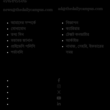
০১৭১২১৩৬৫৯৩
০১৭৮৫৭১৬২৭৮
ad@thedailycampus.com
news@thedailycampus.com
আমাদের সম্পর্কে
বিজ্ঞাপন
যোগাযোগ
ক্যারিয়ার
তথ্য দিন
টেক্সট কনভার্টার
মতামত জানান
আর্কাইভ
প্রাইভেসি পলিসি
নামাজ, সেহরি, ইফতারের
শর্তাবলি
সময়
অনুসরণ করুন