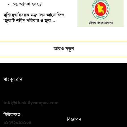
০৬ আগস্ট ২০২৬
মুক্তিযুদ্ধবিষয়ক মন্ত্রণালয় আয়োজিত
‘জুলাই শহীদ পরিবার ও জুল…
আরও পড়ুন
সম্পাদক:
মাহবুব রনি
দ্য ডেইলি ক্যাম্পাস, দ্বিতীয় তলা, হাসান হোল্ডিংস, ৫২/১ নিউ ইস্কাটন
রোড, ঢাকা ১০০০
info@thedailycampus.com
নিউজরুম:
বিজ্ঞাপন
০১৫৭২০৯৯১০৫
,