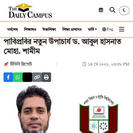
Eng
সর্বশেষ
শিক্ষাঙ্গন
উচ্চশিক্ষা
শিক্ষা প্রশাসন
ভর্তি পরীক্ষা
কর্মসংস্থান
পাবিপ্রবির নতুন উপাচার্য ড. আবুল হাসনাত
মোহা. শামীম
টিডিসি রিপোর্ট
১৪ মে ২০২৬, ০৫:৫৮ PM