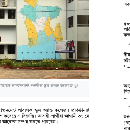
এক 
৫০
পরি
কত
দীর
চট্
স
বাদ ক্যান্টনমেন্ট পাবলিক স্কুল অ্যান্ড কলেজে ©
আর্
গিয
…
টনমেন্ট পাবলিক স্কুল অ্যান্ড কলেজ। প্রতিষ্ঠানটি
াশ করেছে এ বিজ্ঞপ্তি। আগ্রহী প্রার্থীরা আগামী ৩১ মে
নওগ
য়ে আবেদন সম্পন্ন করতে পারবেন।
থেক
নাম