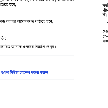
ের ব্যাংক ড্রাফট/পে-অর্ডার অধ্যক্ষ, জালালাবাদ
পাঠাতে হবে;
বর্
বাঁ
কী
্ড কলেজ বরাবর আবেদনপত্র পাঠাতে হবে;
চো
ভেত
০টা;
ধর
্তারিত জানতে ওপরের বিজ্ঞপ্তি দেখুন।
গুগল নিউজ চ্যানেল ফলো করুন