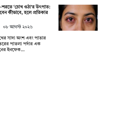
ষা-শরতে ‘চোখ ওঠা’র উৎপাত:
চবেন কীভাবে, হলে প্রতিকার
০৮ আগস্ট ২০২৬
খের সাদা অংশ এবং পাতার
রের পাতলা পর্দার এক
নের ইনফেক…