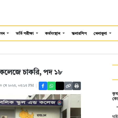
শাসন
ভর্তি পরীক্ষা
কর্মসংস্থান
স্কলারশিপ
খেলাধুলা
ন্ড কলেজে চাকরি, পদ ১৮
৩ মে ২০২৫, ০৫:১৫ PM
কৃষ
কেট
গাই