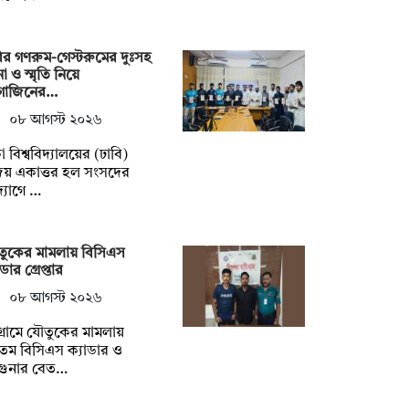
ির গণরুম-গেস্টরুমের দুঃসহ
া ও স্মৃতি নিয়ে
াগাজিনের…
০৮ আগস্ট ২০২৬
া বিশ্ববিদ্যালয়ের (ঢাবি)
জয় একাত্তর হল সংসদের
্যোগে …
ুকের মামলায় বিসিএস
ডার গ্রেপ্তার
০৮ আগস্ট ২০২৬
টগ্রামে যৌতুকের মামলায়
তম বিসিএস ক্যাডার ও
গুনার বেত…