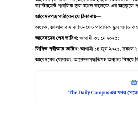
আবেদন ফি বাবদ পদভেদে ৫০০ থেকে ১০০০ টাকা সমমূল্য
ক্যান্টনমেন্ট পাবলিক স্কুল অ্যান্ড কলেজে-এর অনুকূলে 
আবেদনপত্র পাঠাবেন যে ঠিকানায়—
অধ্যক্ষ, জালালাবাদ ক্যান্টনমেন্ট পাবলিক স্কুল অ্যান
আবেদনের শেষ তারিখ
: আগামী ৩১ মে ২০২৫;
লিখিত পরীক্ষার তারিখ
: আগামী ১৪ জুন ২০২৫, সকাল ১
আবেদনের যোগ্যতা, আবেদনপদ্ধতিসহ অন্যান্য বিষয়ে বিস
The Daily Campus এর খবর পেতে 