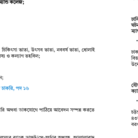
 অ্যান্ড কলেজ;
ঢাব
ঘটন
ম্য
, চিকিৎসা ভাতা, উৎসব ভাতা, নববর্ষ ভাতা, ধোলাই
ঢাক
ভবিষ্য ও কল্যাণ তহবিল;
বি
উদ
ন;
যৌত
েজে চাকরি, পদ ১৬
ক্যা
রাসরি অথবা ডাকযোগে পাঠিয়ে আবেদন সম্পন্ন করতে
চট্
৪৩
বর