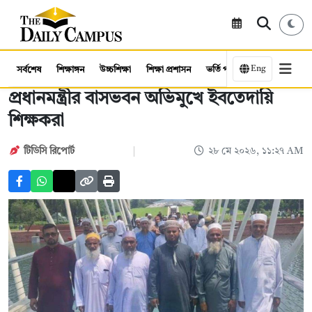
Eng
সর্বশেষ
শিক্ষাঙ্গন
উচ্চশিক্ষা
শিক্ষা প্রশাসন
ভর্তি পরীক্ষা
কর্মসংস্থান
প্রধানমন্ত্রীর বাসভবন অভিমুখে ইবতেদায়ি
শিক্ষকরা
টিডিসি রিপোর্ট
২৮ মে ২০২৬, ১১:২৭ AM