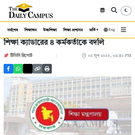
Eng
সর্বশেষ
শিক্ষাঙ্গন
উচ্চশিক্ষা
শিক্ষা প্রশাসন
ভর্তি পরীক্ষা
কর্মসংস্থান
শিক্ষা ক্যাডারের ৪ কর্মকর্তাকে বদলি
টিডিসি রিপোর্ট
০২ জুন ২০২৬, ০৯:৪২ PM