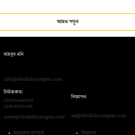
আরও পড়ুন
সম্পাদক:
মাহবুব রনি
দ্য ডেইলি ক্যাম্পাস, দ্বিতীয় তলা, হাসান হোল্ডিংস, ৫২/১ নিউ ইস্কাটন
রোড, ঢাকা ১০০০
info@thedailycampus.com
নিউজরুম:
বিজ্ঞাপন
০১৫৭২০৯৯১০৫
,
০১৭১২১৩৬৫৯৩
০১৭৮৫৭১৬২৭৮
ad@thedailycampus.com
news@thedailycampus.com
আমাদের সম্পর্কে
বিজ্ঞাপন