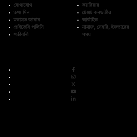
যোগাযোগ
ক্যারিয়ার
তথ্য দিন
টেক্সট কনভার্টার
মতামত জানান
আর্কাইভ
প্রাইভেসি পলিসি
নামাজ, সেহরি, ইফতারের
শর্তাবলি
সময়
অনুসরণ করুন
© কপিরাইট 2026, দ্য ডেইলি ক্যাম্পাস লিমিটেড