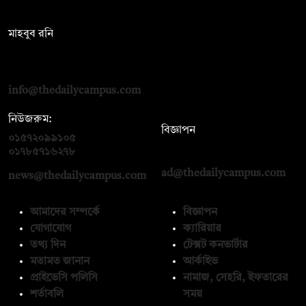
সম্পাদক:
মাহবুব রনি
দ্য ডেইলি ক্যাম্পাস, দ্বিতীয় তলা, হাসান হোল্ডিংস, ৫২/১ নিউ ইস্কাটন
রোড, ঢাকা ১০০০
info@thedailycampus.com
নিউজরুম:
বিজ্ঞাপন
০১৫৭২০৯৯১০৫
,
০১৭১২১৩৬৫৯৩
০১৭৮৫৭১৬২৭৮
ad@thedailycampus.com
news@thedailycampus.com
আমাদের সম্পর্কে
বিজ্ঞাপন
যোগাযোগ
ক্যারিয়ার
তথ্য দিন
টেক্সট কনভার্টার
মতামত জানান
আর্কাইভ
প্রাইভেসি পলিসি
নামাজ, সেহরি, ইফতারের
শর্তাবলি
সময়