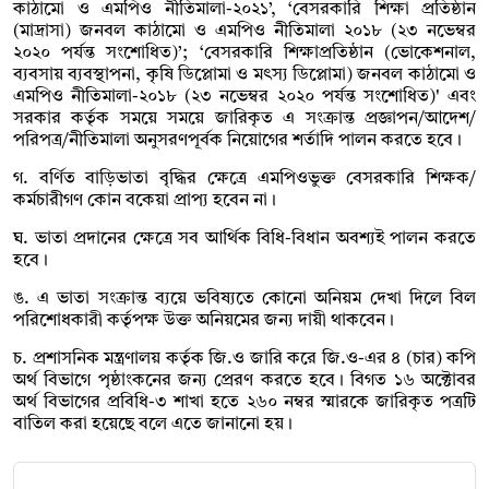
কাঠামো ও এমপিও নীতিমালা-২০২১’, ‘বেসরকারি শিক্ষা প্রতিষ্ঠান
(মাদ্রাসা) জনবল কাঠামো ও এমপিও নীতিমালা ২০১৮ (২৩ নভেম্বর
২০২০ পর্যন্ত সংশোধিত)’; ‘বেসরকারি শিক্ষাপ্রতিষ্ঠান (ভোকেশনাল,
ব্যবসায় ব্যবস্থাপনা, কৃষি ডিপ্লোমা ও মৎস্য ডিপ্লোমা) জনবল কাঠামো ও
এমপিও নীতিমালা-২০১৮ (২৩ নভেম্বর ২০২০ পর্যন্ত সংশোধিত)' এবং
সরকার কর্তৃক সময়ে সময়ে জারিকৃত এ সংক্রান্ত প্রজ্ঞাপন/আদেশ/
পরিপত্র/নীতিমালা অনুসরণপূর্বক নিয়োগের শর্তাদি পালন করতে হবে।
গ. বর্ণিত বাড়িভাতা বৃদ্ধির ক্ষেত্রে এমপিওভুক্ত বেসরকারি শিক্ষক/
কর্মচারীগণ কোন বকেয়া প্রাপ্য হবেন না।
ঘ. ভাতা প্রদানের ক্ষেত্রে সব আর্থিক বিধি-বিধান অবশ্যই পালন করতে
হবে।
ঙ. এ ভাতা সংক্রান্ত ব্যয়ে ভবিষ্যতে কোনো অনিয়ম দেখা দিলে বিল
পরিশোধকারী কর্তৃপক্ষ উক্ত অনিয়মের জন্য দায়ী থাকবেন।
চ. প্রশাসনিক মন্ত্রণালয় কর্তৃক জি.ও জারি করে জি.ও-এর ৪ (চার) কপি
অর্থ বিভাগে পৃষ্ঠাংকনের জন্য প্রেরণ করতে হবে। বিগত ১৬ অক্টোবর
অর্থ বিভাগের প্রবিধি-৩ শাখা হতে ২৬০ নম্বর স্মারকে জারিকৃত পত্রটি
বাতিল করা হয়েছে বলে এতে জানানো হয়।