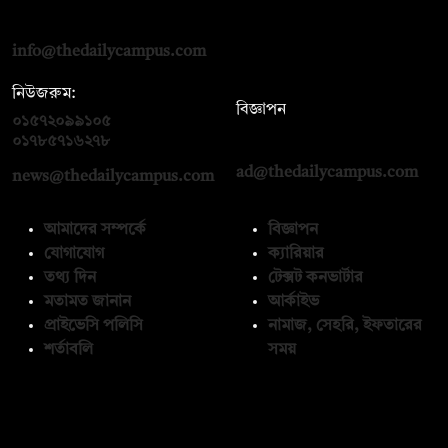
রোড, ঢাকা ১০০০
info@thedailycampus.com
নিউজরুম:
বিজ্ঞাপন
০১৫৭২০৯৯১০৫
,
০১৭১২১৩৬৫৯৩
০১৭৮৫৭১৬২৭৮
ad@thedailycampus.com
news@thedailycampus.com
আমাদের সম্পর্কে
বিজ্ঞাপন
যোগাযোগ
ক্যারিয়ার
তথ্য দিন
টেক্সট কনভার্টার
মতামত জানান
আর্কাইভ
প্রাইভেসি পলিসি
নামাজ, সেহরি, ইফতারের
শর্তাবলি
সময়
অনুসরণ করুন