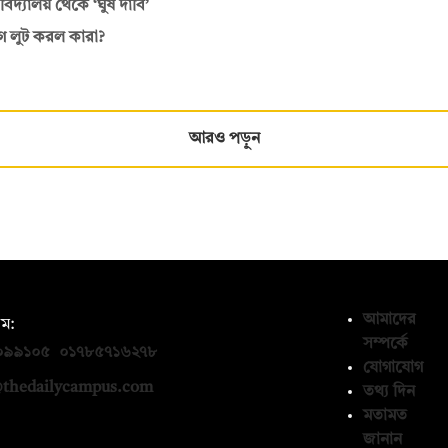
বিদ্যালয় থেকে ‘ঘুষ দাবি’
াগ লুট করল কারা?
আরও পড়ুন
আমাদের
ম:
সম্পর্কে
০৯৯১০৫
,
০১৭৮৫৭১৬২৭৮
যোগাযোগ
thedailycampus.com
তথ্য দিন
মতামত
জানান