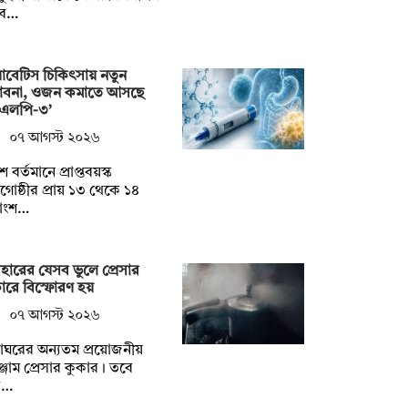
বে…
াবেটিস চিকিৎসায় নতুন
্ভাবনা, ওজন কমাতে আসছে
িএলপি-৩’
০৭ আগস্ট ২০২৬
ে বর্তমানে প্রাপ্তবয়স্ক
োষ্ঠীর প্রায় ১৩ থেকে ১৪
াংশ…
বহারের যেসব ভুলে প্রেসার
ারে বিস্ফোরণ হয়
০৭ আগস্ট ২০২৬
্নাঘরের অন্যতম প্রয়োজনীয়
্জাম প্রেসার কুকার। তবে
ব…