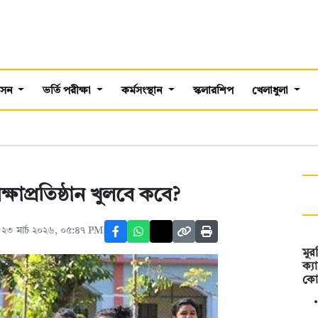
শাসন
ভর্তি পরীক্ষা
কর্মসংস্থান
স্কলারশিপ
খেলাধুলা
ষাপ্রতিষ্ঠান খুলবে কবে?
২৩ মার্চ ২০২৬, ০৫:৪৭ PM
মু
ক্য
কো