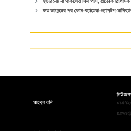
ইন্টারনেট না থাকলেও বিল পাস, প্রত্যেক প্রাথমিক 
রুম ভাংচুরের পর ফোন-ক্যামেরা-ল্যাপটপ-মানিব্য
সম্পাদক:
নিউজরু
মাহবুব রনি
০১৫৭২
দ্য ডেইলি ক্যাম্পাস, দ্বিতীয় তলা, হাসান
news@
হোল্ডিংস, ৫২/১ নিউ ইস্কাটন রোড, ঢাকা
১০০০