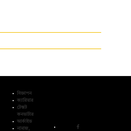
বিজ্ঞাপন
ক্যারিয়ার
টেক্সট
অনুসরণ করুন
কনভার্টার
আর্কাইভ
নামাজ,