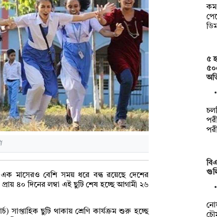
কম 
পেত
ডি
৫ হ
৫০
অত
চল
পরী
পর
ো
বিএ
গুল
া এক মাসেরও বেশি সময় ধরে বন্ধ রয়েছে দেশের
 প্রায় ৪০ দিনের লম্বা এই ছুটি শেষ হচ্ছে আগামী ২৬
নো
) সাপ্তাহিক ছুটি থাকায় শ্রেণি কার্যক্রম শুরু হচ্ছে
চৌম