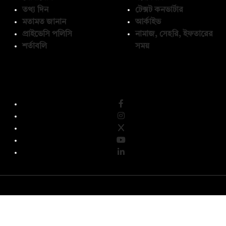
তথ্য দিন
টেক্সট কনভার্টার
মতামত জানান
আর্কাইভ
প্রাইভেসি পলিসি
নামাজ, সেহরি, ইফতারের
শর্তাবলি
সময়
অনুসরণ করুন
© কপিরাইট 2026, দ্য ডেইলি ক্যাম্পাস লিমিটেড