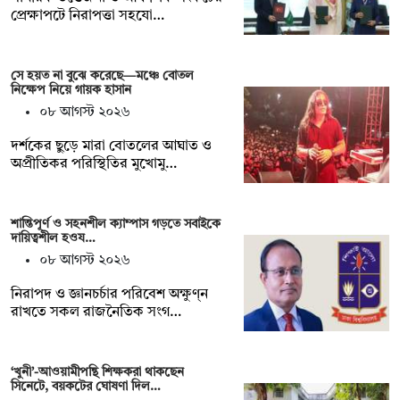
প্রেক্ষাপটে নিরাপত্তা সহযো…
সে হয়ত না ‍বুঝে করেছে—মঞ্চে বোতল
নিক্ষেপ নিয়ে গায়ক হাসান
০৮ আগস্ট ২০২৬
দর্শকের ছুড়ে মারা বোতলের আঘাত ও
অপ্রীতিকর পরিস্থিতির মুখোমু…
শান্তিপূর্ণ ও সহনশীল ক্যাম্পাস গড়তে সবাইকে
দায়িত্বশীল হওয…
০৮ আগস্ট ২০২৬
নিরাপদ ও জ্ঞানচর্চার পরিবেশ অক্ষুণ্ন
রাখতে সকল রাজনৈতিক সংগ…
‘খুনী’-আওয়ামীপন্থি শিক্ষকরা থাকছেন
সিনেটে, বয়কটের ঘোষণা দিল…