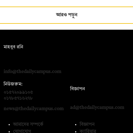
আরও পড়ুন
সম্পাদক:
মাহবুব রনি
দ্য ডেইলি ক্যাম্পাস, দ্বিতীয় তলা, হাসান হোল্ডিংস, ৫২/১ নিউ ইস্কাটন
রোড, ঢাকা ১০০০
info@thedailycampus.com
নিউজরুম:
বিজ্ঞাপন
০১৫৭২০৯৯১০৫
,
০১৭১২১৩৬৫৯৩
০১৭৮৫৭১৬২৭৮
ad@thedailycampus.com
news@thedailycampus.com
আমাদের সম্পর্কে
বিজ্ঞাপন
যোগাযোগ
ক্যারিয়ার