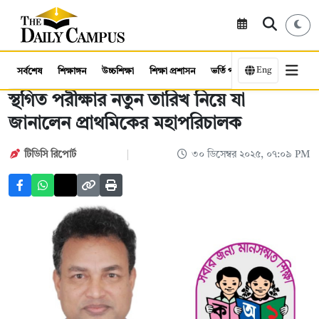
Eng
সর্বশেষ
শিক্ষাঙ্গন
উচ্চশিক্ষা
শিক্ষা প্রশাসন
ভর্তি পরীক্ষা
কর্মসংস্থান
স্থগিত পরীক্ষার নতুন তারিখ নিয়ে যা
জানালেন প্রাথমিকের মহাপরিচালক
টিডিসি রিপোর্ট
৩০ ডিসেম্বর ২০২৫, ০৭:০৯ PM