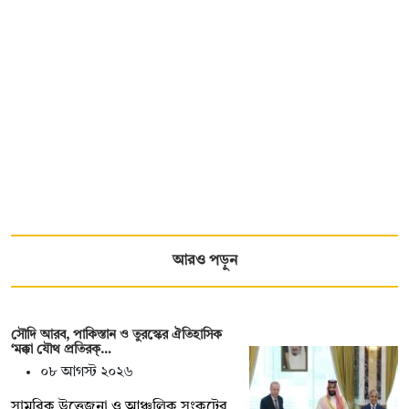
আরও পড়ুন
সৌদি আরব, পাকিস্তান ও তুরস্কের ঐতিহাসিক
‘মক্কা যৌথ প্রতিরক্…
০৮ আগস্ট ২০২৬
সামরিক উত্তেজনা ও আঞ্চলিক সংকটের