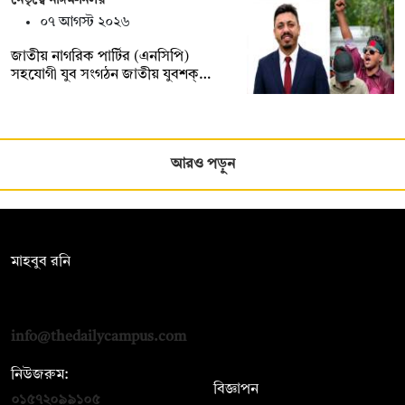
০৭ আগস্ট ২০২৬
জাতীয় নাগরিক পার্টির (এনসিপি)
সহযোগী যুব সংগঠন জাতীয় যুবশক্…
আরও পড়ুন
সম্পাদক:
মাহবুব রনি
দ্য ডেইলি ক্যাম্পাস, দ্বিতীয় তলা, হাসান হোল্ডিংস, ৫২/১ নিউ ইস্কাটন
রোড, ঢাকা ১০০০
info@thedailycampus.com
নিউজরুম:
বিজ্ঞাপন
০১৫৭২০৯৯১০৫
,