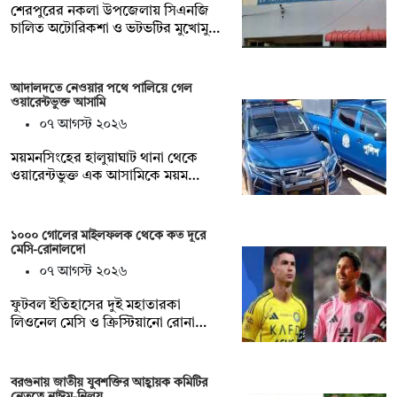
শেরপুরের নকলা উপজেলায় সিএনজি
চালিত অটোরিকশা ও ভটভটির মুখোমু…
আদালদতে নেওয়ার পথে পালিয়ে গেল
ওয়ারেন্টভুক্ত আসামি
০৭ আগস্ট ২০২৬
ময়মনসিংহের হালুয়াঘাট থানা থেকে
ওয়ারেন্টভুক্ত এক আসামিকে ময়ম…
১০০০ গোলের মাইলফলক থেকে কত দূরে
মেসি-রোনালদো
০৭ আগস্ট ২০২৬
ফুটবল ইতিহাসের দুই মহাতারকা
লিওনেল মেসি ও ক্রিস্টিয়ানো রোনা…
বরগুনায় জাতীয় যুবশক্তির আহ্বায়ক কমিটির
নেতৃত্বে নাঈম-নিলয়