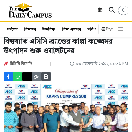
Eng
সর্বশেষ
শিক্ষাঙ্গন
উচ্চশিক্ষা
শিক্ষা প্রশাসন
ভর্তি পরীক্ষা
কর্মসংস্থান
বিশ্বখ্যাত এসিসি ব্র্যান্ডের কাপ্পা কম্প্রেসর
উৎপাদন শুরু ওয়ালটনের
টিডিসি রিপোর্ট
০৩ ফেব্রুয়ারি ২০২৬, ০১:৩১ PM