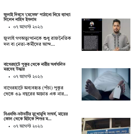
জুলাই দিবসে ‘মেসেজ’ পাঠানো নিয়ে ব্যাখ্যা
দিলেন নাহিদ ইসলাম
০৭ আগস্ট ২০২৬
জুলাই গণঅভ্যুত্থানকে শুধু রাজনৈতিক
দল বা নেতা-কর্মীদের আন্দ…
বাগেরহাটে পুকুর থেকে নারীর অর্ধগলিত
মরদেহ উদ্ধার
০৭ আগস্ট ২০২৬
বাগেরহাটে অব্যবহৃত (পঁচা) পুকুর
থেকে ৩৯ বছরের অজ্ঞাত এক নার…
সিএনজি-ভটভটির মুখোমুখি সংঘর্ষ, মায়ের
কোল থেকে ছিটকে শিশুর ম…
০৭ আগস্ট ২০২৬