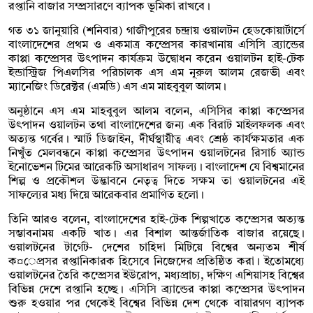
রপ্তানি বাজার সম্প্রসারণে ব্যাপক ভূমিকা রাখবে।
গত ৩১ জানুয়ারি (শনিবার) গাজীপুরের চন্দ্রায় ওয়ালটন হেডকোয়ার্টার্সে
বাংলাদেশের প্রথম ও একমাত্র কম্প্রেসর কারখানায় এসিসি ব্র্যান্ডের
কাপ্পা কম্প্রেসর উৎপাদন কার্যক্রম উদ্বোধন করেন ওয়ালটন হাই-টেক
ইন্ডাস্ট্রিজ পিএলসির পরিচালক এস এম নূরুল আলম রেজভী এবং
ম্যানেজিং ডিরেক্টর (এমডি) এস এম মাহবুবুল আলম।
অনুষ্ঠানে এস এম মাহবুবুল আলম বলেন, এসিসির কাপ্পা কম্প্রেসর
উৎপাদন ওয়ালটন তথা বাংলাদেশের জন্য এক বিরাট মাইলফলক এবং
অত্যন্ত গর্বের। স্মার্ট ডিজাইন, দীর্ঘস্থায়ীত্ব এবং শ্রেষ্ঠ কার্যক্ষমতার এক
নিখুঁত মেলবন্ধনে কাপ্পা কম্প্রেসর উৎপাদন ওয়ালটনের রিসার্চ অ্যান্ড
ইনোভেশন টিমের আরেকটি অসাধারণ সাফল্য। বাংলাদেশ যে বিশ্বমানের
শিল্প ও প্রকৌশল উদ্ভাবনে নেতৃত্ব দিতে সক্ষম তা ওয়ালটনের এই
সাফল্যের মধ্য দিয়ে আরেকবার প্রমাণিত হলো।
তিনি আরও বলেন, বাংলাদেশের হাই-টেক শিল্পখাতে কম্প্রেসর অত্যন্ত
সম্ভাবনাময় একটি খাত। এর বিশাল আন্তর্জাতিক বাজার রয়েছে।
ওয়ালটনের টার্গেট- দেশের চাহিদা মিটিয়ে বিশ্বের অন্যতম শীর্ষ
ক¤েপ্রসর রপ্তানিকারক হিসেবে নিজেদের প্রতিষ্ঠিত করা। ইতোমধ্যে
ওয়ালটনের তৈরি কম্প্রেসর ইউরোপ, মধ্যপ্রাচ্য, দক্ষিণ এশিয়াসহ বিশ্বের
বিভিন্ন দেশে রপ্তানি হচ্ছে। এসিসি ব্র্যান্ডের কাপ্পা কম্প্রেসর উৎপাদন
শুরু হওয়ার পর থেকেই বিশ্বের বিভিন্ন দেশ থেকে বায়ারগণ ব্যাপক