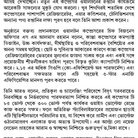
আগ্রহ দেখাচ্ছেন। নতুন এই কম্প্রেসর ওয়ালটনের রপ্তানি কার্যক্রমে
আরেকটি সাফল্যের মুকুট যোগ করলো। খুব শিগগিরই শতাধিক দেশে
কম্প্রেসরের পাশাপাশি রেফ্রিজারেটর, এয়ার কন্ডিশনার, টেলিভিশনসহ
অন্যান্য পণ্য রপ্তানির লক্ষ্য পূরণ হবে বলে তিনি আশা প্রকাশ করেন।
অনুষ্ঠানে বক্তব্য প্রদানকালে ওয়ালটন কম্প্রেসরের চিফ বিজনেস
অফিসার এস এম আলমাস রহমান বলেন, কাপ্পা কম্প্রেসরে কমপ্যাক্ট
ডিজাইন, উচ্চ কার্যদক্ষতা, দীর্ঘস্থায়িত্ব ও পরিবেশবান্ধব বৈশিষ্ট্যের এক
অনন্য সমন্বয় ঘটেছে। ছোট ও সুবিন্যস্ত আকারের কারণে কাপ্পা কম্প্রেসর
রেফ্রিজারেটরের ভেতরের মূল্যবান জায়গা সাশ্রয় করে এবং একই সঙ্গে
প্রয়োজনীয় শীতলীকরণ চাহিদা পূরণে বিস্তৃত কুলিং ক্যাপাসিটি নিশ্চিত
করে। ২.১৫ এর অধিক সিওপি (কো-এফিশিয়েন্ট অব পারফর্মেন্স) এবং
পরিবেশবান্ধব সক্ষমতার ফলে এটি সহজেই ৫-স্টার এনার্জি
এফিসিয়েন্সির মানদন্ড পূরণ করতে পারে।
তিনি আরও বলেন, প্রতিকূল ও চ্যালেঞ্জিং পরিবেশে বিদুৎ সরবরাহেও
নিরবচ্ছিন্ন ও নির্ভরযোগ্য পারফরম্যান্স নিশ্চিত করতে এই কম্প্রেসর টি
৮৫ ভোল্ট থেকে ৩০০ ভোল্ট পর্যন্ত কার্যকর ওয়াইড ভোল্টেজ রেঞ্জে
কাজ করতে সক্ষম। ফলে অতিরিক্ত স্ট্যাবিলাইজারের প্রয়োজন ছাড়াই
এটি স্থিতিশীলভাবে পরিচালিত হয়, যা বিশেষ করে গ্রামীণ এবং ভোল্টেজ
ওঠানামাপ্রবণ এলাকার জন্য অত্যন্ত উপযোগী। এর আল্ট্রা লো নয়েজ
লেভেল গ্রাহকের আরাম ও স্বাচ্ছন্দ্য নিশ্চিতে গুরুত্বপূর্ণ ভ‚মিকা রাখে।