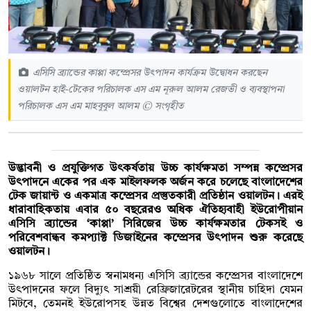
এসিসি ব্র্যান্ডের কাপ্পা কম্প্রেসর উৎপাদন কার্যক্রম উদ্বোধন করছেন
ওয়ালটন হাই-টেকের পরিচালক এস এম নূরুল আলম রেজভী ও ব্যবস্থাপনা
পরিচালক এস এম মাহবুবুল আলম © সংগৃহীত
উদ্ভাবনী ও প্রযুক্তিগত উৎকর্ষতায় উচ্চ কার্যক্ষমতা সম্পন্ন কম্প্রেসর
উৎপাদনে একের পর এক মাইলফলক অর্জন করে চলেছে বাংলাদেশের
টেক জায়ান্ট ও একমাত্র কম্প্রেসর প্রস্তুতকারী প্রতিষ্ঠান ওয়ালটন। এরই
ধারাবাহিকতায় এবার ৫০ বছরেরও অধিক ঐতিহ্যবাহী ইউরোপীয়ান
এসিসি ব্র্যান্ডের ‘কাপ্পা’ সিরিজের উচ্চ কার্যক্ষমতার টেকসই ও
পরিবেশবান্ধব কমপ্যাক্ট ডিজাইনের কম্প্রেসর উৎপাদন শুরু করেছে
ওয়ালটন।
১৯৬৮ সালে প্রতিষ্ঠিত স্বনামধন্য এসিসি ব্র্যান্ডের কম্প্রেসর বাংলাদেশে
উৎপাদনের ফলে বিদ্যুৎ সাশ্রয়ী রেফ্রিজারেটরের স্থানীয় চাহিদা যেমন
মিটবে, তেমনই ইউরোপসহ উন্নত বিশ্বের দেশগুলোতে বাংলাদেশের