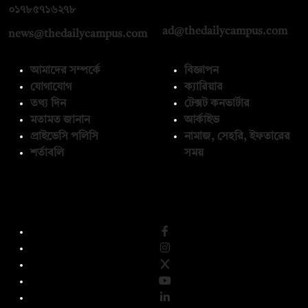
০১৭১২১৩৬৫৯৩
০১৭৮৫৭১৬২৭৮
ad@thedailycampus.com
news@thedailycampus.com
আমাদের সম্পর্কে
বিজ্ঞাপন
যোগাযোগ
ক্যারিয়ার
তথ্য দিন
টেক্সট কনভার্টার
মতামত জানান
আর্কাইভ
প্রাইভেসি পলিসি
নামাজ, সেহরি, ইফতারের
শর্তাবলি
সময়
অনুসরণ করুন