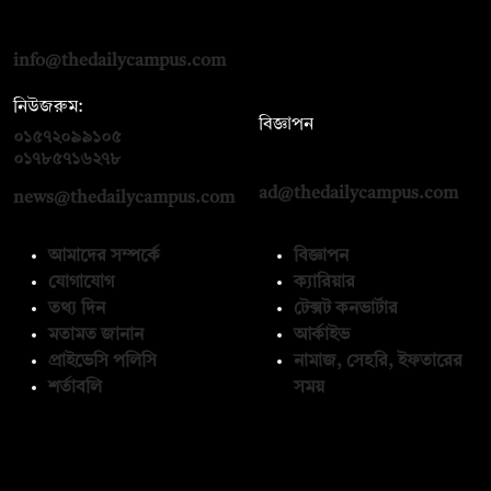
দ্য ডেইলি ক্যাম্পাস, দ্বিতীয় তলা, হাসান হোল্ডিংস, ৫২/১ নিউ ইস্কাটন
রোড, ঢাকা ১০০০
info@thedailycampus.com
নিউজরুম:
বিজ্ঞাপন
০১৫৭২০৯৯১০৫
,
০১৭১২১৩৬৫৯৩
০১৭৮৫৭১৬২৭৮
ad@thedailycampus.com
news@thedailycampus.com
আমাদের সম্পর্কে
বিজ্ঞাপন
যোগাযোগ
ক্যারিয়ার
তথ্য দিন
টেক্সট কনভার্টার
মতামত জানান
আর্কাইভ
প্রাইভেসি পলিসি
নামাজ, সেহরি, ইফতারের
শর্তাবলি
সময়
অনুসরণ করুন