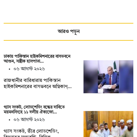
আরও পড়ুন
ঢাকায় পাকিস্তান হাইকমিশনারের বাসভবনে
আগুন, সস্ত্রীক হাসপাতা…
০৬ আগস্ট ২০২৬
রাজধানীর বারিধারায় পাকিস্তান
হাইকমিশনারের বাসভবনে অগ্নিকাণ্…
গ্যাস সংকট, লোডশেডিং বন্ধের দাবিতে
ময়মনসিংহে ১১ দলীয় ঐক্যজো…
০৬ আগস্ট ২০২৬
গ্যাস সংকট, তীব্র লোডশেডিং,