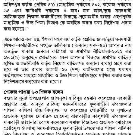
অধিদপ্তর কর্তৃক প্রেরিত ৪৭১ (মাধ্যমিক পর্যায়ের ৪০২, কলেজ পর্যায়ের
৬৪ এবং কারিগরি পর্যায়ের ৫ জন) জন জাল/ভুয়া সনদধারী
তালিকাভূক্ত শিক্ষক-কর্মচারীদের বিরুদ্ধে প্রয়োজনীয় ব্যবস্থা গ্রহণপূর্বক
মাধ্যমিক ও উচ্চ শিক্ষা বিভাগ-কে অবহিত করার জন্য নির্দেশনা প্রদান
করা হয়েছে।’
এতে আরও বলা হয়, ‘শিক্ষা মন্ত্রণালয় কর্তৃক প্রেরিত জাল/ভুয়া সনদধারী
শিক্ষক-কর্মচারীদের সংযুক্ত তালিকায় ( অন্যান্য সনদ-৪০) আপনার নাম
অন্তর্ভুক্ত থাকায় জনবল কাঠামো ও এমপিও নীতিমালা-২০২৫ এর
১৮.১(ঙ) অনুচ্ছেদ মোতাবেক কেন আপনার বিরুদ্ধে এমপিও বাতিল/
স্থগিত ও গভর্নিংবডি কর্তৃক নিয়োগ বাতিলসহ অন্যান্য ব্যবস্থা গ্রহণ করা
হবে না তার জবাব আগামী ১০ (দশ) কর্মদিবসের মধ্যে যথাযথ
কর্তৃপক্ষের মাধ্যমে মাধ্যমিক ও উচ্চ শিক্ষা অধিদপ্তরে দাখিল করার জন্য
নির্দেশক্রমে অনুরোধ করা হলো।’
শোকজ পাওয়া ৬৩ শিক্ষক হলেন
বগুড়ার ধুনট উপজেলার জালসুকা হাবিবুর রহমান কলেজের সহকারী
গ্রন্থাগার মো. আবদুর রাকিব; ময়মনসিংহের ফুলবাড়ীয়া উপজেলার
শাপলা বালিকা উচ্চ বিদ্যালয় ও কলেজের পৌরনীতি ও সুশানের
প্রভাষক মুহাম্মদ মোবারক হোসেন; রাজবাড়ীর কালুখালী উপজেলার
মাঝবাড়ী জাহানারা বেগম কলেজের সমাজ বিজ্ঞানের প্রভাষক মোহাম্মদ
তৌহিদুল ইসলাম; ময়মনসিংহের ফুলবাড়ীয়া উপজেলার শাপলা বালিকা
উচ্চ বিদ্যালয় ও কলেজের হিসাববিজ্ঞানের প্রভাষক মুহাম্মদ সাজ্জাদ