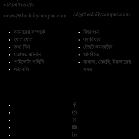
০১৭১২১৩৬৫৯৩
০১৭৮৫৭১৬২৭৮
ad@thedailycampus.com
news@thedailycampus.com
আমাদের সম্পর্কে
বিজ্ঞাপন
যোগাযোগ
ক্যারিয়ার
তথ্য দিন
টেক্সট কনভার্টার
মতামত জানান
আর্কাইভ
প্রাইভেসি পলিসি
নামাজ, সেহরি, ইফতারের
শর্তাবলি
সময়
অনুসরণ করুন