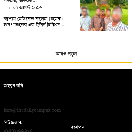
প্রকাশ্যে, বয়কটের …
০৭ আগস্ট ২০২৬
চট্টগ্রাম মেডিকেল কলেজ (চমেক)
হাসপাতালের এক ইন্টার্ন চিকিৎস…
আরও পড়ুন
সম্পাদক:
মাহবুব রনি
দ্য ডেইলি ক্যাম্পাস, দ্বিতীয় তলা, হাসান হোল্ডিংস, ৫২/১ নিউ ইস্কাটন
রোড, ঢাকা ১০০০
info@thedailycampus.com
নিউজরুম:
বিজ্ঞাপন
০১৫৭২০৯৯১০৫
,