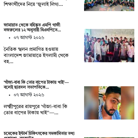
শিক্ষার্থীদের নিয়ে ‘জুলাই লিগ্য…
জামায়াত থেকে বহিষ্কৃত এমপি গাজী
নজরুলের ১২ অনুসারী বিএনপিতে…
০৭ আগস্ট ২০২৬
নৈতিক স্খলন প্রমাণিত হওয়ায়
বাংলাদেশ জামায়াতে ইসলামী থেকে
বহ…
‘গাঁজা-বাবা কি তোর বাপের টাকায় খাই’—
বলেই ছাত্রদল সভাপতিকে…
০৭ আগস্ট ২০২৬
লক্ষ্মীপুরের রায়পুরে ‘গাঁজা-বাবা কি
তোর বাপের টাকায় খাই’’—…
চমেকের ইন্টার্ন চিকিৎসকের সমকামিতার তথ্য