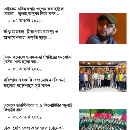
‘এইরকম এতিম দশায় ওপেন করা হইলো
কেনো’—জুলাই জাদুঘর নিয়ে ফারু…
০৭ আগস্ট ২০২৬
র্যাপ্ত জনবল, নিরাপত্তা ব্যবস্থা ও
অপারেশনাল প্রস্তুতি ছাড়া…
বিএম কলেজে ছাত্রদল-ছাত্রশিবিরের সমঝোতা
বৈঠক, শান্ত হলো ক্যা…
০৭ আগস্ট ২০২৬
বরিশাল সরকারি ব্রজমোহন (বিএম)
কলেজ ক্যাম্পাসে সৃষ্ট সাম্প্র…
ঢামেকে ছাত্রশিবিরের ৩.৬ কিলোমিটার ‘জুলাই
লিগ্যাসি রান’
০৭ আগস্ট ২০২৬
ঢাকা মেডিকেল কলেজের (ঢামেক)