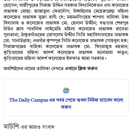
হোসেন; গাজীপুরের সিরাজ উদ্দিন সরকার বিদ্যানিকেতন এন্ড কলেজের
প্রভাষক মোছা: জান্নাতুল ফেরদৌস; টাঙ্গাইলের মেহেরুন্নেছা মহিলা
কলেজের প্রভাষক মুক্তা রাণী দে; ময়মনসিংহের শাপলা বালিকা উচ্চ
বিদ্যালয় ও কলেজের প্রভাষক মো. হেলাল উদ্দীন; বগুড়ার শেরপুর
টাউন ক্লাব পাবলিক লাইব্রেরি মহিলা কলেজের প্রভাষক রাবেতা
সুলতানা; ঠাকুরগাঁওয়ের মোসলেম উদ্দীন ডিগ্রি মহাবিদ্যালয়ের প্রভাষক
মো. সানাউল্লাহ; নওগাঁর কৃষ্পপুর ডিগ্রি কলেজের প্রভাষক সোহবুল হক;
সিরাজগঞ্জের বাহিকা কলেজের প্রভাষক মো. ফিরোজুর রহমান;
কুড়িগ্রামের মজিদা আদর্শ কলেজের প্রভাষক মনোয়ারা খাতুন;
কুড়িগ্রামের মজিদা আদর্শ কলেজের ইফফাত আরা সরকার।
অবশিষ্টদের নামের তালিকা দেখতে
এখানে ক্লিক করুন
The Daily Campus এর খবর পেতে গুগল নিউজ চ্যানেল ফলো
করুন
মাউশি
এর আরও সংবাদ