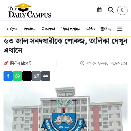
Eng
সর্বশেষ
শিক্ষাঙ্গন
উচ্চশিক্ষা
শিক্ষা প্রশাসন
ভর্তি পরীক্ষা
কর্মসংস্থান
৬৩ জাল সনদধারীকে শোকজ, তালিকা দেখুন
এখানে
টিডিসি রিপোর্ট
২৩ মে ২০২৬, ০৭:২৩ PM