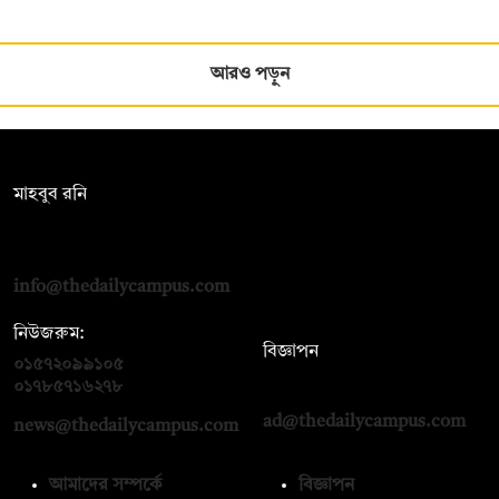
আরও পড়ুন
সম্পাদক:
মাহবুব রনি
দ্য ডেইলি ক্যাম্পাস, দ্বিতীয় তলা, হাসান হোল্ডিংস, ৫২/১ নিউ ইস্কাটন
রোড, ঢাকা ১০০০
info@thedailycampus.com
নিউজরুম:
বিজ্ঞাপন
০১৫৭২০৯৯১০৫
,
০১৭১২১৩৬৫৯৩
০১৭৮৫৭১৬২৭৮
ad@thedailycampus.com
news@thedailycampus.com
আমাদের সম্পর্কে
বিজ্ঞাপন