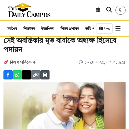
Eng
সর্বশেষ
শিক্ষাঙ্গন
উচ্চশিক্ষা
শিক্ষা প্রশাসন
ভর্তি পরীক্ষা
কর্মসংস্থান
সেই অবন্তিকার মৃত বাবাকে অধ্যক্ষ হিসেবে
পদায়ন
নিজস্ব প্রতিবেদক
১০ মে ২০২৫, ০৩:৩১ AM