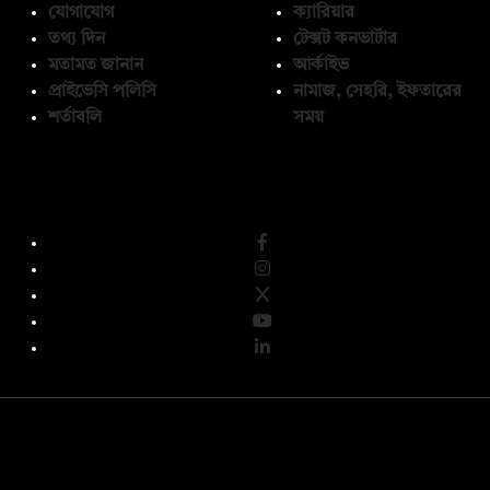
যোগাযোগ
ক্যারিয়ার
তথ্য দিন
টেক্সট কনভার্টার
মতামত জানান
আর্কাইভ
প্রাইভেসি পলিসি
নামাজ, সেহরি, ইফতারের
শর্তাবলি
সময়
অনুসরণ করুন
© কপিরাইট 2026, দ্য ডেইলি ক্যাম্পাস লিমিটেড