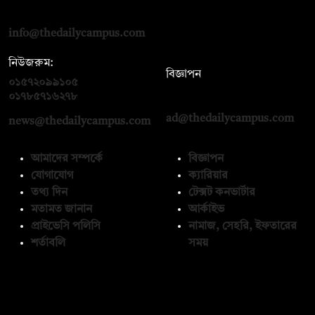
রোড, ঢাকা ১০০০
info@thedailycampus.com
নিউজরুম:
বিজ্ঞাপন
০১৫৭২০৯৯১০৫
,
০১৭১২১৩৬৫৯৩
০১৭৮৫৭১৬২৭৮
ad@thedailycampus.com
news@thedailycampus.com
আমাদের সম্পর্কে
বিজ্ঞাপন
যোগাযোগ
ক্যারিয়ার
তথ্য দিন
টেক্সট কনভার্টার
মতামত জানান
আর্কাইভ
প্রাইভেসি পলিসি
নামাজ, সেহরি, ইফতারের
শর্তাবলি
সময়
অনুসরণ করুন