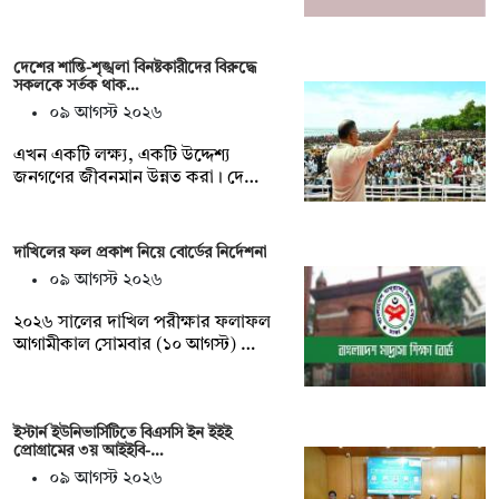
দেশের শান্তি-শৃঙ্খলা বিনষ্টকারীদের বিরুদ্ধে
সকলকে সর্তক থাক…
০৯ আগস্ট ২০২৬
এখন একটি লক্ষ্য, একটি উদ্দেশ্য
জনগণের জীবনমান উন্নত করা। দে…
দাখিলের ফল প্রকাশ নিয়ে বোর্ডের নির্দেশনা
০৯ আগস্ট ২০২৬
২০২৬ সালের দাখিল পরীক্ষার ফলাফল
আগামীকাল সোমবার (১০ আগস্ট) …
ইস্টার্ন ইউনিভার্সিটিতে বিএসসি ইন ইইই
প্রোগ্রামের ৩য় আইইবি-…
০৯ আগস্ট ২০২৬