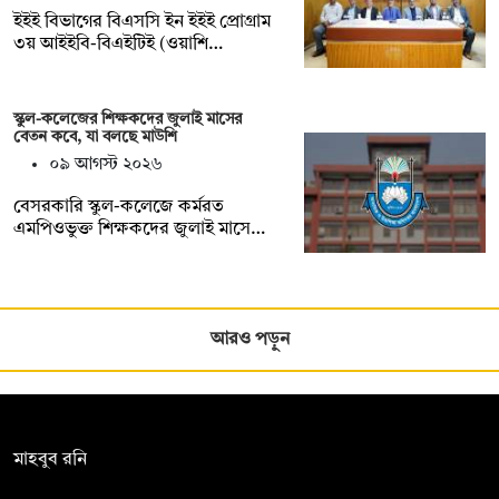
ইইই বিভাগের বিএসসি ইন ইইই প্রোগ্রাম
৩য় আইইবি-বিএইটিই (ওয়াশি…
স্কুল-কলেজের শিক্ষকদের জুলাই মাসের
বেতন কবে, যা বলছে মাউশি
০৯ আগস্ট ২০২৬
বেসরকারি স্কুল-কলেজে কর্মরত
এমপিওভুক্ত শিক্ষকদের জুলাই মাসে…
আরও পড়ুন
সম্পাদক:
মাহবুব রনি
দ্য ডেইলি ক্যাম্পাস, দ্বিতীয় তলা, হাসান হোল্ডিংস, ৫২/১ নিউ ইস্কাটন