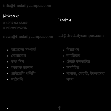
info@thedailycampus.com
নিউজরুম:
বিজ্ঞাপন
০১৫৭২০৯৯১০৫
,
০১৭১২১৩৬৫৯৩
০১৭৮৫৭১৬২৭৮
ad@thedailycampus.com
news@thedailycampus.com
আমাদের সম্পর্কে
বিজ্ঞাপন
যোগাযোগ
ক্যারিয়ার
তথ্য দিন
টেক্সট কনভার্টার
মতামত জানান
আর্কাইভ
প্রাইভেসি পলিসি
নামাজ, সেহরি, ইফতারের
শর্তাবলি
সময়
অনুসরণ করুন