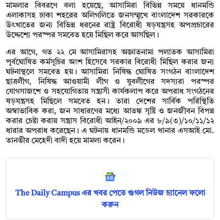
মামলার বিবরণে বলা হয়েছে, আসামিরা বিভিন্ন সময়ে ধানমন্ডি
এলাকাসহ ঢাকা শহরের অলিগলিতে জনসম্মুখে বাংলাদেশ সরকারকে
উৎখাতের জন্য বিভিন্ন ধরনের রাষ্ট্র বিরোধী ষড়যন্ত্রসহ অপপ্রচারের
উদ্দেশ্যে পরস্পর সমবেত হয়ে মিছিল করে আসছিল।
এর আগে, গত ২২ মে আসামিরাসহ অজ্ঞাতনামা পলাতক আসামিরা
পূর্বঘোষিত কর্মসূচির অংশ হিসেবে সরকার বিরোধী মিছিল করার জন্য
ঘটনাস্থলে সমবেত হয়। আসামিরা নিষিদ্ধ ঘোষিত সংগঠন বাংলাদেশ
ছাত্রলীগ, নিষিদ্ধ আওয়ামী লীগ ও যুবলীগের সদস্যরা পরস্পর
যোগসাজশে ও সহযোগিতায় সন্ত্রাসী কার্যকলাপ করে অপরাধ সংগঠনের
ষড়যন্ত্রসহ মিছিলে সমবেত হন। তারা দেশের সার্বিক পরিস্থিতি
অস্বাভাবিক করা, জন সাধারণের মধ্যে আতঙ্ক সৃষ্টি ও জনজীবন বিপন্ন
করার চেষ্টা করায় সন্ত্রাস বিরোধী আইন/২০০৯ এর ৮/৯(৩)/১০/১১/১২
ধারার অপরাধ করেছেন। এ ঘটনায় ধানমন্ডি মডেল থানার এসআই মো.
তানভীর মেহেদী বাদী হয়ে মামলা করেন।
The Daily Campus এর খবর পেতে গুগল নিউজ চ্যানেল ফলো
করুন