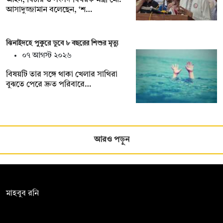
আসাদুজ্জামান বলেছেন, ‘শ…
ঝিনাইদহে পুকুরে ডুবে ৮ বছরের শিশুর মৃত্যু
০৭ আগস্ট ২০২৬
বিষয়টি তার সঙ্গে থাকা খেলার সাথিরা
বুঝতে পেরে দ্রুত পরিবারে…
আরও পড়ুন
সম্পাদক:
মাহবুব রনি
দ্য ডেইলি ক্যাম্পাস, দ্বিতীয় তলা, হাসান হোল্ডিংস, ৫২/১ নিউ ইস্কাটন
রোড, ঢাকা ১০০০