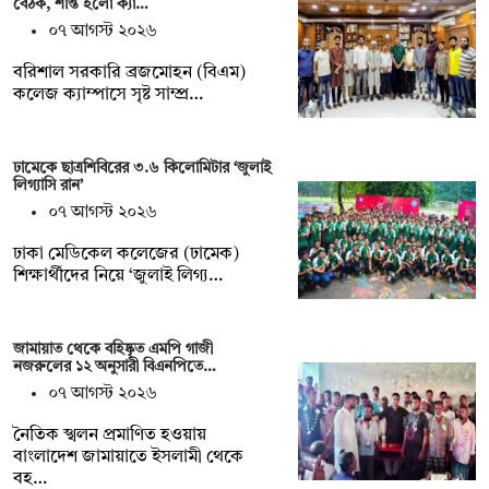
বৈঠক, শান্ত হলো ক্যা…
০৭ আগস্ট ২০২৬
বরিশাল সরকারি ব্রজমোহন (বিএম)
কলেজ ক্যাম্পাসে সৃষ্ট সাম্প্র…
ঢামেকে ছাত্রশিবিরের ৩.৬ কিলোমিটার ‘জুলাই
লিগ্যাসি রান’
০৭ আগস্ট ২০২৬
ঢাকা মেডিকেল কলেজের (ঢামেক)
শিক্ষার্থীদের নিয়ে ‘জুলাই লিগ্য…
জামায়াত থেকে বহিষ্কৃত এমপি গাজী
নজরুলের ১২ অনুসারী বিএনপিতে…
০৭ আগস্ট ২০২৬
নৈতিক স্খলন প্রমাণিত হওয়ায়
বাংলাদেশ জামায়াতে ইসলামী থেকে
বহ…