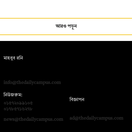
আরও পড়ুন
সম্পাদক:
মাহবুব রনি
দ্য ডেইলি ক্যাম্পাস, দ্বিতীয় তলা, হাসান হোল্ডিংস, ৫২/১ নিউ ইস্কাটন
রোড, ঢাকা ১০০০
info@thedailycampus.com
নিউজরুম:
বিজ্ঞাপন
০১৫৭২০৯৯১০৫
,
০১৭১২১৩৬৫৯৩
০১৭৮৫৭১৬২৭৮
ad@thedailycampus.com
news@thedailycampus.com