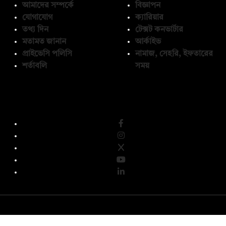
আমাদের সম্পর্কে
বিজ্ঞাপন
যোগাযোগ
ক্যারিয়ার
তথ্য দিন
টেক্সট কনভার্টার
মতামত জানান
আর্কাইভ
প্রাইভেসি পলিসি
নামাজ, সেহরি, ইফতারের
শর্তাবলি
সময়
অনুসরণ করুন
© কপিরাইট 2026, দ্য ডেইলি ক্যাম্পাস লিমিটেড