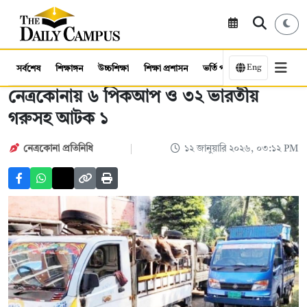
Eng
সর্বশেষ
শিক্ষাঙ্গন
উচ্চশিক্ষা
শিক্ষা প্রশাসন
ভর্তি পরীক্ষা
কর্মসংস্থান
নেত্রকোনায় ৬ পিকআপ ও ৩২ ভারতীয়
গরুসহ আটক ১
নেত্রকোনা প্রতিনিধি
১২ জানুয়ারি ২০২৬, ০৩:১২ PM