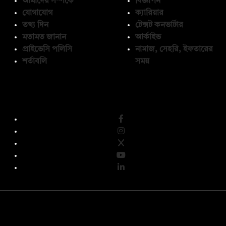
আমাদের সম্পর্কে
বিজ্ঞাপন
যোগাযোগ
ক্যারিয়ার
তথ্য দিন
টেক্সট কনভার্টার
মতামত জানান
আর্কাইভ
প্রাইভেসি পলিসি
নামাজ, সেহরি, ইফতারের
শর্তাবলি
সময়
অনুসরণ করুন
© কপিরাইট 2026, দ্য ডেইলি ক্যাম্পাস লিমিটেড