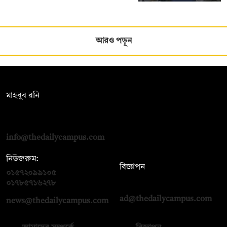
আরও পড়ুন
সম্পাদক:
মাহবুব রনি
দ্য ডেইলি ক্যাম্পাস, দ্বিতীয় তলা, হাসান হোল্ডিংস, ৫২/১ নিউ ইস্কাটন
রোড, ঢাকা ১০০০
info@thedailycampus.com
নিউজরুম:
বিজ্ঞাপন
০১৫৭২০৯৯১০৫
,
০১৭১২১৩৬৫৯৩
০১৭৮৫৭১৬২৭৮
ad@thedailycampus.com
news@thedailycampus.com