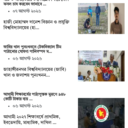
ফসল চাষ করবেন জানাবে …
০৭ আগস্ট ২০২৬
হাজী মোহাম্মদ দানেশ বিজ্ঞান ও প্রযুক্তি
বিশ্ববিদ্যালয়ের (হা…
জাবির খাল পুনঃখননে টেকনিক্যাল টিম
পাঠানোর ঘোষণা পানিসম্পদ ম…
০৬ আগস্ট ২০২৬
‎‎জাহাঙ্গীরনগর বিশ্ববিদ্যালয়ের (জাবি)
খাল ও জলাশয় পুনঃখনন…
আগামী শিক্ষাবর্ষের পাঠ্যপুস্তক মুদ্রণে ৯৪৮
কোটি টাকার ব্যয় …
০৬ আগস্ট ২০২৬
আগামী ২০২৭ শিক্ষাবর্ষে প্রাথমিক,
ইবতেদায়ি, মাধ্যমিক, দাখিল …