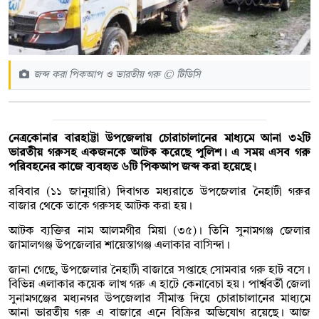
জব্দ করা পিকআপ ও ভারতীয় গরু © টিডিসি
নেত্রকোনার বারহাট্টা উপজেলায় চোরাচালানের মাধ্যমে আনা ৩২টি
ভারতীয় গরুসহ একজনকে আটক করেছে পুলিশ। এ সময় এসব গরু
পরিবহনের কাজে ব্যবহৃত ৬টি পিকআপ জব্দ করা হয়েছে।
রবিবার (১১ জানুয়ারি) দিবাগত মধ্যরাতে উপজেলার নৈহাটী গরুর
বাজার থেকে তাকে গরুসহ আটক করা হয়।
আটক ব্যক্তির নাম আলমগীর মিয়া (৩৫)। তিনি সুনামগঞ্জ জেলার
জামালগঞ্জ উপজেলার শায়েস্তাগঞ্জ এলাকার বাসিন্দা।
জানা গেছে, উপজেলার নৈহাটী বাজারে সপ্তাহে সোমবার গরু হাট বসে।
বিভিন্ন এলাকার কয়েক লাখ গরু এ হাটে কেনাবেচা হয়। পার্শ্ববর্তী জেলা
সুনামগঞ্জের মধ্যনগর উপজেলার সীমান্ত দিয়ে চোরাচালানের মাধ্যমে
আনা ভারতীয় গরু এ বাজারে এনে বিক্রির অভিযোগ রয়েছে। আজ