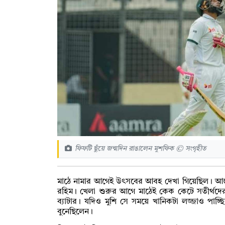
ফিফটি ছুঁয়ে জন্মদিন রাঙালেন মুশফিক © সংগৃহীত
মাঠে নামার আগেই উৎসবের আবহ দেখা গিয়েছিল। আজ 
রহিম। খেলা শুরুর আগে মাঠেই কেক কেটে সতীর্থদে
ব্যাটার। যদিও মুশি সে সময়ে খানিকটা লজ্জাও পাচ্ছি
বুনেছিলেন।