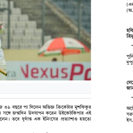
(এল
(অ
হবি
ত্র
পুল
দুপ
দেশ
জান
৩৯ বছরে পা দিলেন অভিজ্ঞ ক্রিকেটার মুশফিকুর
অক্
র সঙ্গে জন্মদিন উদযাপন করেন উইকেটকিপার এই
সরক
লেন। তবে দুর্দান্ত এক ইনিংসের প্রত্যাশাও হয়তো
ইস