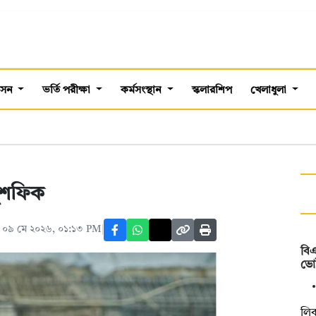
শাসন
ভর্তি পরীক্ষা
কর্মসংস্থান
স্কলারশিপ
খেলাধুলা
মুশফিক
 ০৯ মে ২০২৬, ০১:১৩ PM
বি
ভোট
লিব