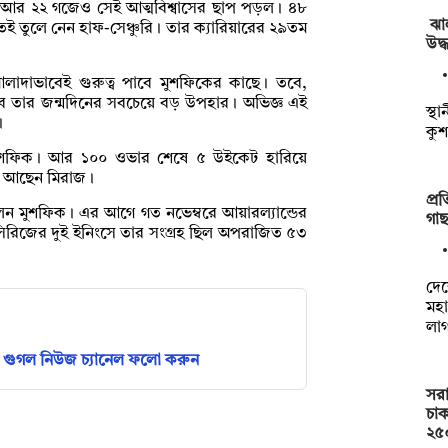
ন, আর ২২ গজেও সেই আত্মবিশ্বাসের ছাপ পড়ল। ৪৮
ঝা
াতেই তুলে নেন হাফ-সেঞ্চুরি। তার ক্যারিয়ারের ২৯তম
উদ্
 আলাদাভাবেই গুরুত্ব পাবে মুশফিকের কাছে। তবে,
হবে তার জন্মদিনের সবচেয়ে বড় উপহার। অভিজ্ঞ এই
স্থ
ে।
কুশ
ন মুশফিক। আর ১০০ ওভার শেষে ৫ উইকেট হারিয়ে
্তে আছেন মিরাজ।
প্র
লেন মুশফিক। এর আগে গত নভেম্বরে আয়ারল্যান্ডের
গাছ
ই সিরিজের দুই ইনিংসে তার সংগ্রহ ছিল অপরাজিত ৫৩
দেশ
মহা
লা
গুগল নিউজ চ্যানেল ফলো করুন
সরা
চাক
২৫