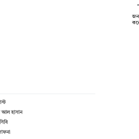
জনব
করে
স্ট
ব আল হাসান
সিবি
জাফনা