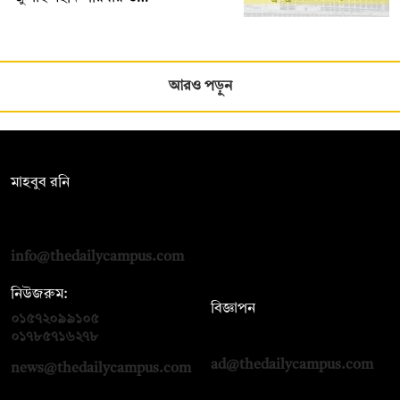
আরও পড়ুন
সম্পাদক:
মাহবুব রনি
দ্য ডেইলি ক্যাম্পাস, দ্বিতীয় তলা, হাসান হোল্ডিংস, ৫২/১ নিউ ইস্কাটন
রোড, ঢাকা ১০০০
info@thedailycampus.com
নিউজরুম:
বিজ্ঞাপন
০১৫৭২০৯৯১০৫
,
০১৭১২১৩৬৫৯৩
০১৭৮৫৭১৬২৭৮
ad@thedailycampus.com
news@thedailycampus.com