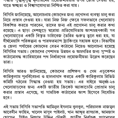
পদ্ধতি পুঙ্খানুপুঙ্খ মূল্যায়নের প্রয়োজনীয়তার ওপর জোর দেওয়া হয়,
যাতে স্বচ্ছতা ও বিশ্বাসযোগ্যতা নিশ্চিত করা যায়।
বিসিবি জানিয়েছে, আলোচনায় কোচদের জন্য প্রণোদনা ব্যবস্থা চালু করা
নিয়ে প্রস্তাব দেওয়া হয়। যারা নিজ নিজ ক্ষেত্রে সফলভাবে খেলোয়াড়
বিকশিত করতে পারবেন, তাদের জন্য এই প্রণোদনা চালু করার কথা
রয়েছে। এ ছাড়া দেশজুড়ে ঘরোয়া প্রতিযোগিতায় অংশগ্রহণকারী সব
খেলোয়াড়ের একটি বিস্তৃত ডাটাবেজ তৈরির গুরুত্ব তুলে ধরা হয়, যা
দীর্ঘমেয়াদি পরিকল্পনা ও পারফরম্যান্স ট্র্যাকিংয়ে সহায়ক হবে। বিভাগীয়
ও জেলা পর্যায়ের কোচদের বেতন কাঠামো নিয়েও আলোচনা হয়েছে
বিসিবির সভায়। কোচদের পেশাগত উন্নয়ন ও অগ্রগতির জন্য সুস্পষ্ট ও
কাঠামোবদ্ধ ক্যারিয়ারের পথ নির্ধারণের প্রয়োজনীয়তা উল্লেখ করেছেন
তারা।
বিসিবি আরও জানিয়েছে, কোচদের প্রশিক্ষণ ও গেম এডুকেশন
কারিকুলাম পুনর্বিবেচনা ও হালনাগাদ করতে একটি কারিকুলাম রিভিউ
কমিটি গঠনের সিদ্ধান্ত নেওয়া হয় সভায়। এর বাইরে অনূর্ধ্ব-২৩
খেলোয়াড়দের জন্য একটি জাতীয় ক্রিকেট অ্যাকাডেমি প্রোগ্রাম চালু
করার প্রস্তাব এসেছে, যা সামগ্রিক কাঠামোর অংশ হিসেবে বিবেচিত
হবে।
এই সভায় বিসিবি সভাপতি আমিনুল ইসলাম বুলবুল, পরিচালক নাজমুল
আবেদীন ফাহিম, খালেদ মাসুদ পাইলট, খান আব্দুর রাজ্জাক, আমজাদ
হোসেন, সিইও নিজাম উদ্দিন চৌধুরী, জাতীয় নির্বাচক প্যানেলের