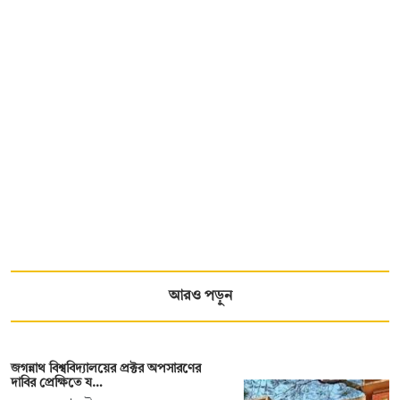
আরও পড়ুন
জগন্নাথ বিশ্ববিদ্যালয়ের প্রক্টর অপসারণের
দাবির প্রেক্ষিতে য…