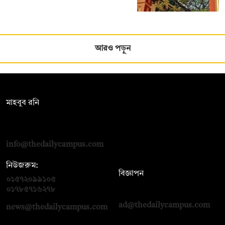
আরও পড়ুন
সম্পাদক:
মাহবুব রনি
দ্য ডেইলি ক্যাম্পাস, দ্বিতীয় তলা, হাসান হোল্ডিংস, ৫২/১ নিউ ইস্কাটন
রোড, ঢাকা ১০০০
info@thedailycampus.com
নিউজরুম:
বিজ্ঞাপন
০১৫৭২০৯৯১০৫
,
০১৭১২১৩৬৫৯৩
০১৭৮৫৭১৬২৭৮
ad@thedailycampus.com
news@thedailycampus.com