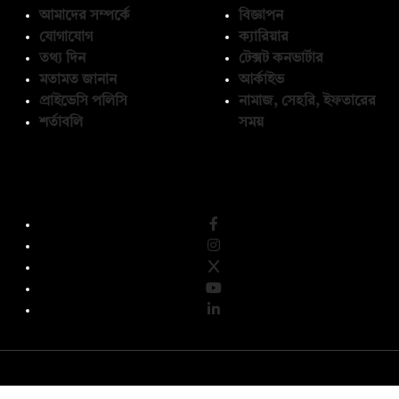
আমাদের সম্পর্কে
বিজ্ঞাপন
যোগাযোগ
ক্যারিয়ার
তথ্য দিন
টেক্সট কনভার্টার
মতামত জানান
আর্কাইভ
প্রাইভেসি পলিসি
নামাজ, সেহরি, ইফতারের
শর্তাবলি
সময়
অনুসরণ করুন
© কপিরাইট 2026, দ্য ডেইলি ক্যাম্পাস লিমিটেড