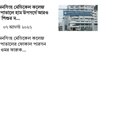
়মনসিংহ মেডিকেল কলেজ
সপাতালে হাম উপসর্গে আরও
 শিশুর ম…
০৭ আগস্ট ২০২৬
়মনসিংহ মেডিকেল কলেজ
সপাতালের ফোকাল পারসন
. ওমর ফারুক…