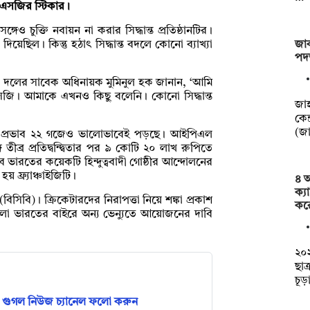
া এসজির স্টিকার।
েও চুক্তি নবায়ন না করার সিদ্ধান্ত প্রতিষ্ঠানটির।
জাক
য়েছিল। কিন্তু হঠাৎ সিদ্ধান্ত বদলে কোনো ব্যাখ্যা
পদত
্ট দলের সাবেক অধিনায়ক মুমিনুল হক জানান, ‘আমি
ে এসজি। আমাকে এখনও কিছু বলেনি। কোনো সিদ্ধান্ত
জাহ
কেন্
(জ
কের প্রভাব ২২ গজেও ভালোভাবেই পড়ছে। আইপিএল
ে তীব্র প্রতিদ্বন্দ্বিতার পর ৯ কোটি ২০ লাখ রুপিতে
 ভারতের কয়েকটি হিন্দুত্ববাদী গোষ্ঠীর আন্দোলনের
হয় ফ্র্যাঞ্চাইজিটি।
৪ আ
ক্য
বিসিবি)। ক্রিকেটারদের নিরাপত্তা নিয়ে শঙ্কা প্রকাশ
কর
চগুলো ভারতের বাইরে অন্য ভেন্যুতে আয়োজনের দাবি
২০২
ছাত
চূড
গুগল নিউজ চ্যানেল ফলো করুন