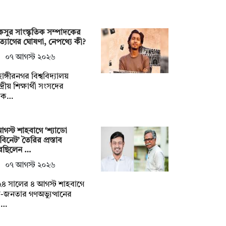
সুর সাংস্কৃতিক সম্পাদকের
্যাগের ঘোষণা, নেপথ্যে কী?
০৭ আগস্ট ২০২৬
াঙ্গীরনগর বিশ্ববিদ্যালয়
দ্রীয় শিক্ষার্থী সংসদের
াক…
গস্ট শাহবাগে ‘শ্যাডো
াবিনেট’ তৈরির প্রস্তাব
েছিলেন …
০৭ আগস্ট ২০২৬
৪ সালের ৪ আগস্ট শাহবাগে
্র-জনতার গণঅভ্যুত্থানের
়া…