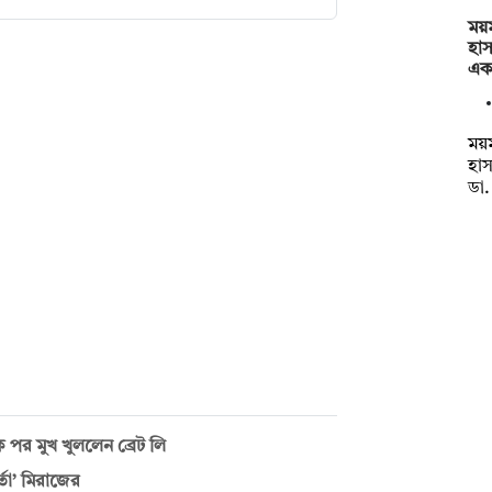
ময
হা
এক
ময
হা
ডা
দশক পর মুখ খুললেন ব্রেট লি
্তা’ মিরাজের