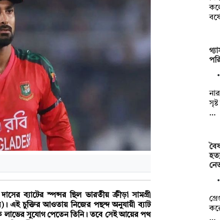
কলে
বর্
গ্য
পর
নার
সৃষ
…
বৈষ
হত্
নে
সের ব্যাটের স্পন্সর ছিল ভারতীয় ক্রীড়া সামগ্রী
গ্র
ন্ডস)। এই চুক্তির আওতায় নিজের পছন্দ অনুযায়ী ব্যাট
করে
থিক লাভের সুযোগ পেতেন তিনি। তবে সেই আয়ের পথ
…