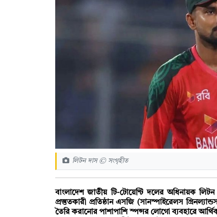
লিটন দাস © সংগৃহীত
বাংলাদেশ জাতীয় টি-টোয়েন্টি দলের অধিনায়ক লিটন দা
প্রস্তুতকারী প্রতিষ্ঠান এসজি (সানস্পাইরেলস গ্রিনল্যা
তৈরি করানোর পাশাপাশি স্পন্সর লোগো ব্যবহারে আর্