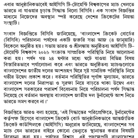
এবার আনুষ্ঠানিকভাবেই আইসিসি টি-টোয়েন্টি বিশ্বকাপের ম্যাচ খেলতে
ভারতে না যাওয়ার চূড়ান্ত সিদ্ধান্ত নিলো বিসিবি। এক সংবাদ বিজ্ঞপ্তির
মাধ্যমে নিজেদের অবস্থান স্পষ্ট করেছে দেশের ক্রিকেটের নিয়ন্তা
সংস্থাটি।
সংবাদ বিজ্ঞপ্তিতে বিসিবি জানিয়েছে, ‘বাংলাদেশ ক্রিকেট বোর্ডের
(বিসিবি) পরিচালনা পর্ষদের একটি জরুরি সভা আজ (৪ জানুয়ারি)
বিকেলে অনুষ্ঠিত হয়। সভায় ভারত ও শ্রীলঙ্কায় অনুষ্ঠিতব্য আইসিসি টি–
টোয়েন্টি বিশ্বকাপ ২০২৬ সংক্রান্ত সাম্প্রতিক পরিস্থিতি নিয়ে আলোচনা
করা হয়। পর্ষদ গত ২৪ ঘণ্টার মধ্যে ঘটে যাওয়া বিভিন্ন বিষয়
বিস্তারিতভাবে পর্যালোচনা করে এবং ভারতে অনুষ্ঠিতব্য ম্যাচগুলোতে
বাংলাদেশের জাতীয় দলের অংশগ্রহণ ঘিরে সৃষ্ট সামগ্রিক পরিস্থিতি নিয়ে
গভীর উদ্বেগ প্রকাশ করে। বর্তমান পরিস্থিতির পূর্ণাঙ্গ মূল্যায়ন, ভারতে
বাংলাদেশ দলের নিরাপত্তা ও সুরক্ষা নিয়ে বাড়তে থাকা উদ্বেগ এবং
বাংলাদেশ সরকারের পরামর্শ বিবেচনায় নিয়ে পরিচালনা পর্ষদ সিদ্ধান্ত
নিয়েছে যে বর্তমান অবস্থায় বাংলাদেশ জাতীয় দল টুর্নামেন্টে অংশ নিতে
ভারতে ভ্রমণ করবে না।'
বিজ্ঞপ্তিতে আরও বলা হয়েছে, 'এই সিদ্ধান্তের পরিপ্রেক্ষিতে, টুর্নামেন্টের
কর্তৃপক্ষ হিসেবে বাংলাদেশ ক্রিকেট বোর্ড আনুষ্ঠানিকভাবে আন্তর্জাতিক
ক্রিকেট কাউন্সিলকে (আইসিসি) অনুরোধ জানিয়েছে, বাংলাদেশের সব
ম্যাচ যেন ভারতের বাইরে কোনো ভেন্যুতে স্থানান্তর করার বিষয়টি
বিবেচনা করা হয়। পর্ষদের বিশ্বাস, এই পদক্ষেপটি বাংলাদেশের