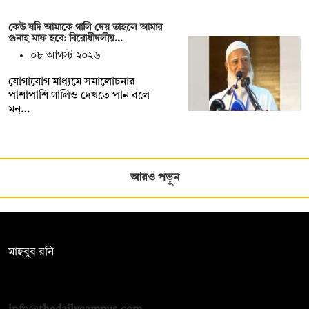
কেউ যদি আমাকে গালি দেয় তাহলে আমার
গুনাহ মাফ হবে: বিরোধীদলীয়…
০৮ আগস্ট ২০২৬
যোগাযোগ মাধ্যমে সমালোচনার
পাশাপাশি গালিও দেখতে পান বলে
মন্…
আরও পড়ুন
সম্পাদক:
মাহবুব রনি
দ্য ডেইলি ক্যাম্পাস, দ্বিতীয় তলা, হাসান হোল্ডিংস, ৫২/১ নিউ ইস্কাটন
রোড, ঢাকা ১০০০