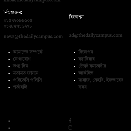
info@thedailycampus.com
নিউজরুম:
বিজ্ঞাপন
০১৫৭২০৯৯১০৫
,
০১৭১২১৩৬৫৯৩
০১৭৮৫৭১৬২৭৮
ad@thedailycampus.com
news@thedailycampus.com
আমাদের সম্পর্কে
বিজ্ঞাপন
যোগাযোগ
ক্যারিয়ার
তথ্য দিন
টেক্সট কনভার্টার
মতামত জানান
আর্কাইভ
প্রাইভেসি পলিসি
নামাজ, সেহরি, ইফতারের
শর্তাবলি
সময়
অনুসরণ করুন