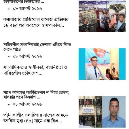
হাসপাতালের ভিত্তিপ্রস্তর …
০৮ আগস্ট ২০২৬
কক্সবাজার মেডিকেল কলেজ প্রতিষ্ঠার
১৮ বছর পর অবশেষে হাসপাতাল…
দায়িত্বশীল সাংবাদিকতাই দেশকে এগিয়ে নিতে
যেতে পারে
০৮ আগস্ট ২০২৬
সাংবাদিকতার স্বাধীনতা, বস্তুনিষ্ঠতা ও
দায়িত্বশীল চর্চাই দেশ…
সাপে কামড়ের অ্যান্টিভেনাম না দিয়ে রেফার,
যাওয়ার পথে বিএনপি …
০৮ আগস্ট ২০২৬
পটুয়াখালীর গলাচিপায় সাপের কামড়ে
জাকির মৃধা (৪৫) নামে এক বিএ…