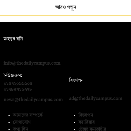
আরও পড়ুন
সম্পাদক:
মাহবুব রনি
দ্য ডেইলি ক্যাম্পাস, দ্বিতীয় তলা, হাসান হোল্ডিংস, ৫২/১ নিউ ইস্কাটন
রোড, ঢাকা ১০০০
info@thedailycampus.com
নিউজরুম:
বিজ্ঞাপন
০১৫৭২০৯৯১০৫
,
০১৭১২১৩৬৫৯৩
০১৭৮৫৭১৬২৭৮
ad@thedailycampus.com
news@thedailycampus.com
আমাদের সম্পর্কে
বিজ্ঞাপন
যোগাযোগ
ক্যারিয়ার
তথ্য দিন
টেক্সট কনভার্টার