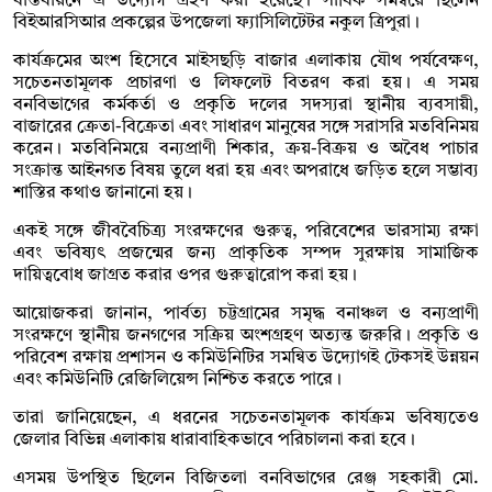
বাস্তবায়নে এ উদ্যোগ গ্রহণ করা হয়েছে। সার্বিক সমন্বয়ে ছিলেন
বিইআরসিআর প্রকল্পের উপজেলা ফ্যাসিলিটেটর নকুল ত্রিপুরা।
কার্যক্রমের অংশ হিসেবে মাইসছড়ি বাজার এলাকায় যৌথ পর্যবেক্ষণ,
সচেতনতামূলক প্রচারণা ও লিফলেট বিতরণ করা হয়। এ সময়
বনবিভাগের কর্মকর্তা ও প্রকৃতি দলের সদস্যরা স্থানীয় ব্যবসায়ী,
বাজারের ক্রেতা-বিক্রেতা এবং সাধারণ মানুষের সঙ্গে সরাসরি মতবিনিময়
করেন। মতবিনিময়ে বন্যপ্রাণী শিকার, ক্রয়-বিক্রয় ও অবৈধ পাচার
সংক্রান্ত আইনগত বিষয় তুলে ধরা হয় এবং অপরাধে জড়িত হলে সম্ভাব্য
শাস্তির কথাও জানানো হয়।
একই সঙ্গে জীববৈচিত্র্য সংরক্ষণের গুরুত্ব, পরিবেশের ভারসাম্য রক্ষা
এবং ভবিষ্যৎ প্রজন্মের জন্য প্রাকৃতিক সম্পদ সুরক্ষায় সামাজিক
দায়িত্ববোধ জাগ্রত করার ওপর গুরুত্বারোপ করা হয়।
আয়োজকরা জানান, পার্বত্য চট্টগ্রামের সমৃদ্ধ বনাঞ্চল ও বন্যপ্রাণী
সংরক্ষণে স্থানীয় জনগণের সক্রিয় অংশগ্রহণ অত্যন্ত জরুরি। প্রকৃতি ও
পরিবেশ রক্ষায় প্রশাসন ও কমিউনিটির সমন্বিত উদ্যোগই টেকসই উন্নয়ন
এবং কমিউনিটি রেজিলিয়েন্স নিশ্চিত করতে পারে।
তারা জানিয়েছেন, এ ধরনের সচেতনতামূলক কার্যক্রম ভবিষ্যতেও
জেলার বিভিন্ন এলাকায় ধারাবাহিকভাবে পরিচালনা করা হবে।
এসময় উপস্থিত ছিলেন বিজিতলা বনবিভাগের রেঞ্জ সহকারী মো.