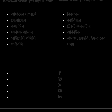
ad@thedailycampus.com
news@thedailycampus.com
আমাদের সম্পর্কে
বিজ্ঞাপন
যোগাযোগ
ক্যারিয়ার
তথ্য দিন
টেক্সট কনভার্টার
মতামত জানান
আর্কাইভ
প্রাইভেসি পলিসি
নামাজ, সেহরি, ইফতারের
শর্তাবলি
সময়
অনুসরণ করুন