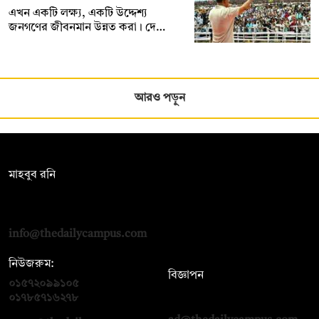
এখন একটি লক্ষ্য, একটি উদ্দেশ্য
জনগণের জীবনমান উন্নত করা। দে…
আরও পড়ুন
সম্পাদক:
মাহবুব রনি
দ্য ডেইলি ক্যাম্পাস, দ্বিতীয় তলা, হাসান হোল্ডিংস, ৫২/১ নিউ ইস্কাটন
রোড, ঢাকা ১০০০
info@thedailycampus.com
নিউজরুম:
বিজ্ঞাপন
০১৫৭২০৯৯১০৫
,
০১৭১২১৩৬৫৯৩
০১৭৮৫৭১৬২৭৮