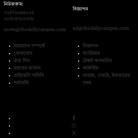
নিউজরুম:
বিজ্ঞাপন
০১৫৭২০৯৯১০৫
,
০১৭১২১৩৬৫৯৩
০১৭৮৫৭১৬২৭৮
ad@thedailycampus.com
news@thedailycampus.com
আমাদের সম্পর্কে
বিজ্ঞাপন
যোগাযোগ
ক্যারিয়ার
তথ্য দিন
টেক্সট কনভার্টার
মতামত জানান
আর্কাইভ
প্রাইভেসি পলিসি
নামাজ, সেহরি, ইফতারের
শর্তাবলি
সময়
অনুসরণ করুন