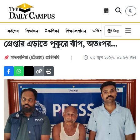
Eng
সর্বশেষ
শিক্ষাঙ্গন
উচ্চশিক্ষা
শিক্ষা প্রশাসন
ভর্তি পরীক্ষা
কর্মসংস্থান
গ্রেপ্তার এড়াতে পুকুরে ঝাঁপ, অতঃপর...
সাতকানিয়া (চট্টগ্রাম) প্রতিনিধি
০৩ জুন ২০২৬, ০২:৫৬ PM