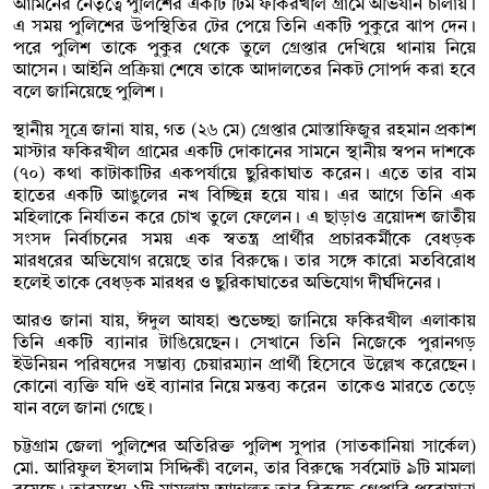
আমিনের নেতৃত্বে পুলিশের একটি টিম ফকিরখীল গ্রামে অভিযান চালায়।
এ সময় পুলিশের উপস্থিতির টের পেয়ে তিনি একটি পুকুরে ঝাপ দেন।
পরে পুলিশ তাকে পুকুর থেকে তুলে গ্রেপ্তার দেখিয়ে থানায় নিয়ে
আসেন। আইনি প্রক্রিয়া শেষে তাকে আদালতের নিকট সোপর্দ করা হবে
বলে জানিয়েছে পুলিশ।
স্থানীয় সূত্রে জানা যায়, গত (২৬ মে) গ্রেপ্তার মোস্তাফিজুর রহমান প্রকাশ
মাস্টার ফকিরখীল গ্রামের একটি দোকানের সামনে স্থানীয় স্বপন দাশকে
(৭০) কথা কাটাকাটির একপর্যায়ে ছুরিকাঘাত করেন। এতে তার বাম
হাতের একটি আঙুলের নখ বিচ্ছিন্ন হয়ে যায়। এর আগে তিনি এক
মহিলাকে নির্যাতন করে চোখ তুলে ফেলেন। এ ছাড়াও ত্রয়োদশ জাতীয়
সংসদ নির্বাচনের সময় এক স্বতন্ত্র প্রার্থীর প্রচারকর্মীকে বেধড়ক
মারধরের অভিযোগ রয়েছে তার বিরুদ্ধে। তার সঙ্গে কারো মতবিরোধ
হলেই তাকে বেধড়ক মারধর ও ছুরিকাঘাতের অভিযোগ দীর্ঘদিনের।
আরও জানা যায়, ঈদুল আযহা শুভেচ্ছা জানিয়ে ফকিরখীল এলাকায়
তিনি একটি ব্যানার টাঙিয়েছেন। সেখানে তিনি নিজেকে পুরানগড়
ইউনিয়ন পরিষদের সম্ভাব্য চেয়ারম্যান প্রার্থী হিসেবে উল্লেখ করেছেন।
কোনো ব্যক্তি যদি ওই ব্যানার নিয়ে মন্তব্য করেন তাকেও মারতে তেড়ে
যান বলে জানা গেছে।
চট্টগ্রাম জেলা পুলিশের অতিরিক্ত পুলিশ সুপার (সাতকানিয়া সার্কেল)
মো. আরিফুল ইসলাম সিদ্দিকী বলেন, তার বিরুদ্ধে সর্বমোট ৯টি মামলা