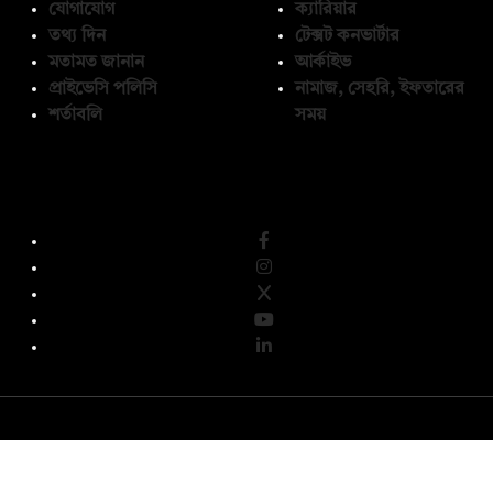
যোগাযোগ
ক্যারিয়ার
তথ্য দিন
টেক্সট কনভার্টার
মতামত জানান
আর্কাইভ
প্রাইভেসি পলিসি
নামাজ, সেহরি, ইফতারের
শর্তাবলি
সময়
অনুসরণ করুন
© কপিরাইট 2026, দ্য ডেইলি ক্যাম্পাস লিমিটেড