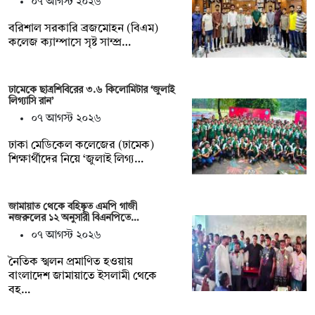
০৭ আগস্ট ২০২৬
বরিশাল সরকারি ব্রজমোহন (বিএম)
কলেজ ক্যাম্পাসে সৃষ্ট সাম্প্র…
ঢামেকে ছাত্রশিবিরের ৩.৬ কিলোমিটার ‘জুলাই
লিগ্যাসি রান’
০৭ আগস্ট ২০২৬
ঢাকা মেডিকেল কলেজের (ঢামেক)
শিক্ষার্থীদের নিয়ে ‘জুলাই লিগ্য…
জামায়াত থেকে বহিষ্কৃত এমপি গাজী
নজরুলের ১২ অনুসারী বিএনপিতে…
০৭ আগস্ট ২০২৬
নৈতিক স্খলন প্রমাণিত হওয়ায়
বাংলাদেশ জামায়াতে ইসলামী থেকে
বহ…