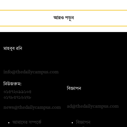
আরও পড়ুন
সম্পাদক:
মাহবুব রনি
দ্য ডেইলি ক্যাম্পাস, দ্বিতীয় তলা, হাসান হোল্ডিংস, ৫২/১ নিউ ইস্কাটন
রোড, ঢাকা ১০০০
info@thedailycampus.com
নিউজরুম:
বিজ্ঞাপন
০১৫৭২০৯৯১০৫
,
০১৭১২১৩৬৫৯৩
০১৭৮৫৭১৬২৭৮
ad@thedailycampus.com
news@thedailycampus.com
আমাদের সম্পর্কে
বিজ্ঞাপন