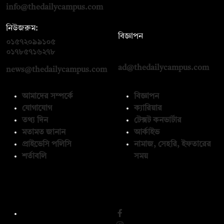
info@thedailycampus.com
নিউজরুম:
বিজ্ঞাপন
০১৫৭২০৯৯১০৫
,
০১৭১২১৩৬৫৯৩
০১৭৮৫৭১৬২৭৮
ad@thedailycampus.com
news@thedailycampus.com
আমাদের সম্পর্কে
বিজ্ঞাপন
যোগাযোগ
ক্যারিয়ার
তথ্য দিন
টেক্সট কনভার্টার
মতামত জানান
আর্কাইভ
প্রাইভেসি পলিসি
নামাজ, সেহরি, ইফতারের
শর্তাবলি
সময়
অনুসরণ করুন