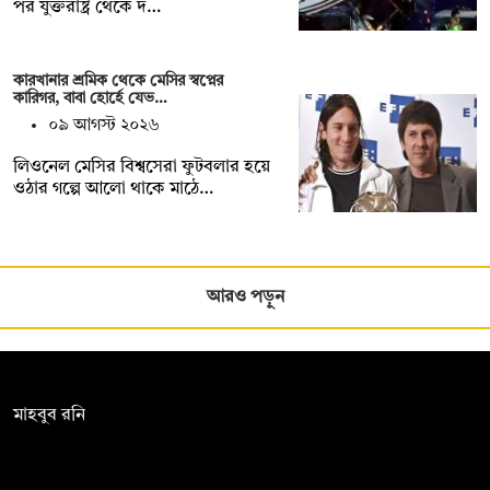
পর যুক্তরাষ্ট্র থেকে দ…
কারখানার শ্রমিক থেকে মেসির স্বপ্নের
কারিগর, বাবা হোর্হে যেভ…
০৯ আগস্ট ২০২৬
লিওনেল মেসির বিশ্বসেরা ফুটবলার হয়ে
ওঠার গল্পে আলো থাকে মাঠে…
আরও পড়ুন
সম্পাদক:
মাহবুব রনি
দ্য ডেইলি ক্যাম্পাস, দ্বিতীয় তলা, হাসান হোল্ডিংস, ৫২/১ নিউ ইস্কাটন
রোড, ঢাকা ১০০০