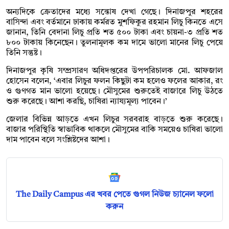
অন্যদিকে ক্রেতাদের মধ্যে সন্তোষ দেখা গেছে। দিনাজপুর শহরের
বাসিন্দা এবং বর্তমানে ঢাকায় কর্মরত মুশফিকুর রহমান লিচু কিনতে এসে
জানান, তিনি বেদানা লিচু প্রতি শত ৫০০ টাকা এবং চায়না-৩ প্রতি শত
৮০০ টাকায় কিনেছেন। তুলনামূলক কম দামে ভালো মানের লিচু পেয়ে
তিনি সন্তুষ্ট।
দিনাজপুর কৃষি সম্প্রসারণ অধিদপ্তরের উপপরিচালক মো. আফজাল
হোসেন বলেন, ‘এবার লিচুর ফলন কিছুটা কম হলেও ফলের আকার, রং
ও গুণগত মান ভালো হয়েছে। মৌসুমের শুরুতেই বাজারে লিচু উঠতে
শুরু করেছে। আশা করছি, চাষিরা ন্যায্যমূল্য পাবেন।’
জেলার বিভিন্ন আড়তে এখন লিচুর সরবরাহ বাড়তে শুরু করেছে।
বাজার পরিস্থিতি স্বাভাবিক থাকলে মৌসুমের বাকি সময়েও চাষিরা ভালো
দাম পাবেন বলে সংশ্লিষ্টদের আশা।
The Daily Campus এর খবর পেতে গুগল নিউজ চ্যানেল ফলো
করুন