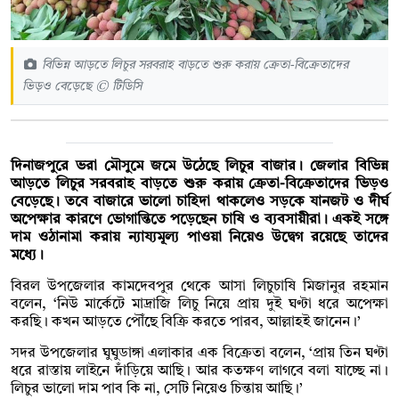
বিভিন্ন আড়তে লিচুর সরবরাহ বাড়তে শুরু করায় ক্রেতা-বিক্রেতাদের
ভিড়ও বেড়েছে © টিডিসি
দিনাজপুরে ভরা মৌসুমে জমে উঠেছে লিচুর বাজার। জেলার বিভিন্ন
আড়তে লিচুর সরবরাহ বাড়তে শুরু করায় ক্রেতা-বিক্রেতাদের ভিড়ও
বেড়েছে। তবে বাজারে ভালো চাহিদা থাকলেও সড়কে যানজট ও দীর্ঘ
অপেক্ষার কারণে ভোগান্তিতে পড়েছেন চাষি ও ব্যবসায়ীরা। একই সঙ্গে
দাম ওঠানামা করায় ন্যায্যমূল্য পাওয়া নিয়েও উদ্বেগ রয়েছে তাদের
মধ্যে।
বিরল উপজেলার কামদেবপুর থেকে আসা লিচুচাষি মিজানুর রহমান
বলেন, ‘নিউ মার্কেটে মাদ্রাজি লিচু নিয়ে প্রায় দুই ঘণ্টা ধরে অপেক্ষা
করছি। কখন আড়তে পৌঁছে বিক্রি করতে পারব, আল্লাহই জানেন।’
সদর উপজেলার ঘুঘুডাঙ্গা এলাকার এক বিক্রেতা বলেন, ‘প্রায় তিন ঘণ্টা
ধরে রাস্তায় লাইনে দাঁড়িয়ে আছি। আর কতক্ষণ লাগবে বলা যাচ্ছে না।
লিচুর ভালো দাম পাব কি না, সেটি নিয়েও চিন্তায় আছি।’