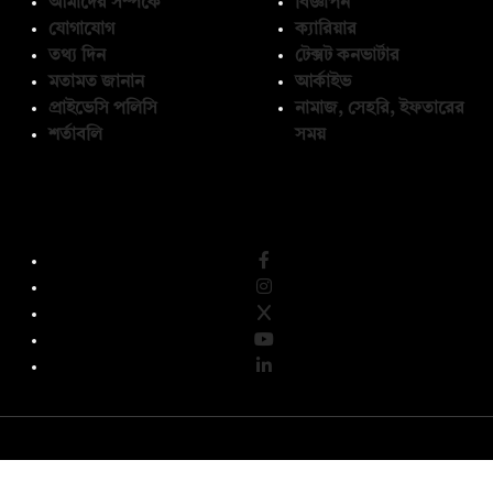
আমাদের সম্পর্কে
বিজ্ঞাপন
যোগাযোগ
ক্যারিয়ার
তথ্য দিন
টেক্সট কনভার্টার
মতামত জানান
আর্কাইভ
প্রাইভেসি পলিসি
নামাজ, সেহরি, ইফতারের
শর্তাবলি
সময়
অনুসরণ করুন
© কপিরাইট 2026, দ্য ডেইলি ক্যাম্পাস লিমিটেড