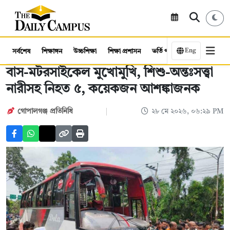
Eng
সর্বশেষ
শিক্ষাঙ্গন
উচ্চশিক্ষা
শিক্ষা প্রশাসন
ভর্তি পরীক্ষা
কর্মসংস্থান
বাস-মটরসাইকেল মুখোমুখি, শিশু-অন্তঃসত্ত্বা
নারীসহ নিহত ৫, কয়েকজন আশঙ্কাজনক
গোপালগঞ্জ প্রতিনিধি
২৮ মে ২০২৬, ০৬:২৯ PM