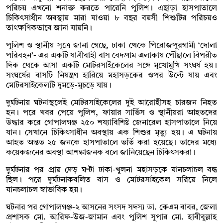
পরিচয় এখনো শনাক্ত করতে পারেনি পুলিশ। এছাড়া হাসপাতালে
চিকিৎসাধীন অবস্থায় মারা যাওয়া ৮ বছর বয়সী শিশুটির পরিচয়ও
তাৎক্ষণিকভাবে জানা যায়নি।
পুলিশ ও স্থানীয় সূত্রে জানা গেছে, ঢাকা থেকে পিরোজপুরগামী ‘দোলা
পরিবহন’- এর একটি যাত্রীবাহী বাস বেদগ্রাম এলাকায় পৌঁছালে বিপরীত
দিক থেকে আসা একটি মোটরসাইকেলের সঙ্গে মুখোমুখি সংঘর্ষ হয়।
সংঘর্ষের বাসটি নিয়ন্ত্রণ হারিয়ে মহাসড়কের ওপর উল্টে যায় এবং
মোটরসাইকেলটি দুমড়ে-মুচড়ে যায়।
দুর্ঘটনায় ঘটনাস্থলেই মোটরসাইকেলের দুই আরোহীসহ চারজন নিহত
হন। পরে খবর পেয়ে পুলিশ, ফায়ার সার্ভিস ও স্থানীয়রা আহতদের
উদ্ধার করে গোপালগঞ্জ ২৫০ শয্যাবিশিষ্ট জেনারেল হাসপাতালে নিয়ে
যান। সেখানে চিকিৎসাধীন অবস্থায় এক শিশুর মৃত্যু হয়। এ ঘটনায়
আহত অন্তত ২৫ জনকে হাসপাতালে ভর্তি করা হয়েছে। তাদের মধ্যে
কয়েকজনের অবস্থা আশঙ্কাজনক বলে জানিয়েছেন চিকিৎসকরা।
দুর্ঘটনার পর প্রায় দেড় ঘণ্টা ঢাকা-খুলনা মহাসড়কে যানচলাচল বন্ধ
ছিল। পরে দুর্ঘটনাকবলিত বাস ও মোটরসাইকেল সরিয়ে নিলে
যানচলাচল স্বাভাবিক হয়।
ঘটনার পর গোপালগঞ্জ-২ আসনের সংসদ সদস্য ডা. কেএম বাবর, জেলা
প্রশাসক মো. আরিফ-উজ-জামান এবং পুলিশ সুপার মো. হাবীবুল্লাহ