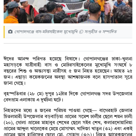
গোপালগঞ্জে বাস-মটরসাইকেল মুখোমুখি © সংগৃহীত ও সম্পাদিত
ঈদের আনন্দ পরিণত হয়েছে বিষাদে। গোপালগঞ্জের ঢাকা-খুলনা
মহাসড়কে যাত্রীবাহী বাস ও মোটরসাইকেলের মুখোমুখি সংঘর্ষে ৮
বছরের শিশু ও অন্তঃসত্ত্বা নারীসহ ৫ জন নিহত হয়েছেন। আহত ২৫
জন। এছাড়া কয়েকজনের অবস্থা আশঙ্কাজনক বলে হাসপাতাল সূত্রে
জানা গেছে।
বৃহস্পতিবার (২৮ মে) দুপুর ১২টার দিকে গোপালগঞ্জ সদর উপজেলার
বেদগ্রাম এলাকায় এ দুর্ঘটনা ঘটে।
নিহতদের মধ্যে ৪ জনের পরিচয় পাওয়া গেছে— বাগেরহাট জেলার
চিতলমারী উপজেলার বড়বাড়িয়া গ্রামের সমেশ ঢালীর ছেলে শয়ন ঢালী
(২০), গোলা গ্রামের মাহাবুব শেখের ছেলে সইব শেখ, কলারদোয়ানিয়া
গ্রামের আব্দুল খালেকের মেয়ে মোসাম্মৎ খাদিজা খাতুন (৩২) এবং একই
গ্রামের আবু হানিফের ছেলে মো. সোহাগ (৩৬)। নিহত আরেকজনের