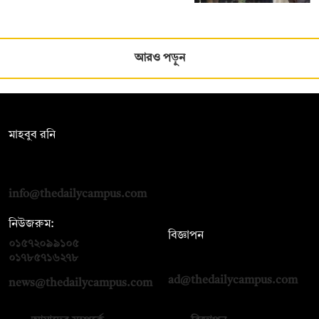
আরও পড়ুন
সম্পাদক:
মাহবুব রনি
দ্য ডেইলি ক্যাম্পাস, দ্বিতীয় তলা, হাসান হোল্ডিংস, ৫২/১ নিউ ইস্কাটন
রোড, ঢাকা ১০০০
info@thedailycampus.com
নিউজরুম:
বিজ্ঞাপন
০১৫৭২০৯৯১০৫
,
০১৭১২১৩৬৫৯৩
০১৭৮৫৭১৬২৭৮
ad@thedailycampus.com
news@thedailycampus.com