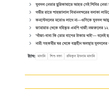
যুবদল নেতার ছুরিকাঘাতে আহত সেই শিবির নেতা 
গভীর রাতে শাহজালাল বিমানবন্দরের বলাকা লাউঞ
কনস্টেবলের মতোও লাগে না—ওসিকে যুবদল আহ্
জামায়াত থেকে বহিষ্কৃত এমপি গাজী নজরুলের ১২
‘গাঁজা-বাবা কি তোর বাপের টাকায় খাই’— বলেই 
নারী সহকর্মীর ঘর থেকে বস্ত্রহীন অবস্থায় যুবদল
ট্যাগ:
মাদানি
শিশু বক্তা
রফিকুল ইসলাম মাদানি