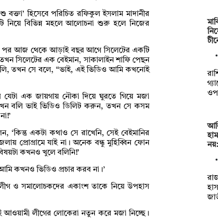
শু বক্তা’ হিসেবে পরিচিত রফিকুল ইসলাম মাদানীর
মার
ি নিয়ে বিভিন্ন মহলে আলোচনা শুরু হলে নিজের
নিষ
চী
করার পর আজ থেকে আড়াই বছর আগে সিলেটের একটি
াম। তখন সিলেটের এক বেইমান, সাকালাইন শাফি পেছন
লি, তখন সে বলে, “ভাই, এই ভিডিও আমি কখনোই
রাশ
গ্য
ওপ
 যেটা এক জায়গায় নৌকা দিয়ে ঘুরতে গিয়ে মজা
খন বলি ভাই ভিডিও ডিলিট করুন, তখন সে কসম
না!’
আলি
েন, ‘কিন্তু একটা কথাও সে রাখেনি, সেই বেইমানির
হাম
ায় প্রোগ্রামে যাই না। অনেক বন্ধু মুহিব্বিন ফোন
নয়
বিষয়টা কখনও খুলে বলিনি!’
আমি কখনও ভিডিও প্রচার করব না।’
রাজ
 লীগ ও সমালোচকদের একাংশ তাকে নিয়ে উপহাস
হা
জা
েই আওয়ামী লীগের লোকেরা নতুন করে মজা নিচ্ছে।