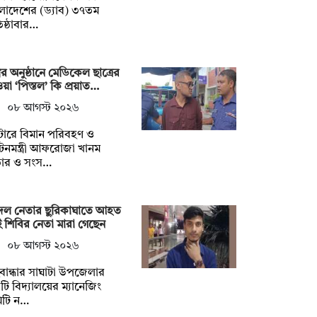
লাদেশের (ড্যাব) ৩৭তম
তিষ্ঠাবার…
ত্রীর অনুষ্ঠানে মেডিকেল ছাত্রের
য়া ‘পিস্তল’ কি প্রয়াত…
০৮ আগস্ট ২০২৬
টোরে বিমান পরিবহণ ও
যটনমন্ত্রী আফরোজা খানম
তার ও সংস…
বদল নেতার ছুরিকাঘাতে আহত
 শিবির নেতা মারা গেছেন
০৮ আগস্ট ২০২৬
বান্ধার সাঘাটা উপজেলার
ি বিদ্যালয়ের ম্যানেজিং
িটি ন…