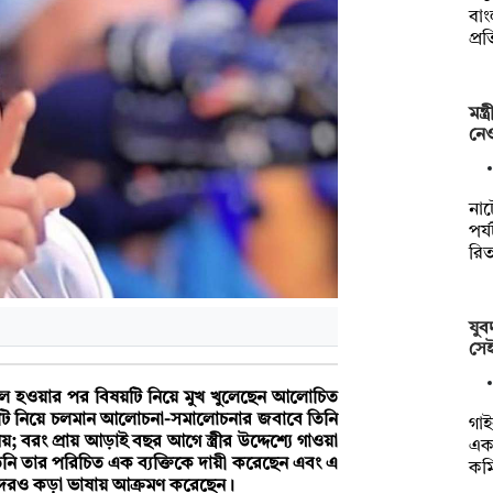
বাং
প্র
মন্
নেও
না
পর্
রি
যু
সেই
াল হওয়ার পর বিষয়টি নিয়ে মুখ খুলেছেন আলোচিত
িওটি নিয়ে চলমান আলোচনা-সমালোচনার জবাবে তিনি
গাই
 বরং প্রায় আড়াই বছর আগে স্ত্রীর উদ্দেশ্যে গাওয়া
একট
িনি তার পরিচিত এক ব্যক্তিকে দায়ী করেছেন এবং এ
কম
কদেরও কড়া ভাষায় আক্রমণ করেছেন।