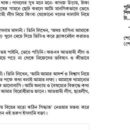
নিতে থাক। পাগলের সুখ মনে মনে- কাগজ উড়ায়, টাকা
পুল
নুষের সামনে ছোট করলে আমি মানসিকভাবে ভেঙে
শিক
মী লীগ নিয়ে কিংবা যেকোনো দলের দালালি নিয়ে
টা
সলাম মাদানী। তিনি লিখেন, ‘অথচ হাসিনা আমাকে
কাপড় খুলে মেয়ে দিয়ে ভিডিও করে ব্ল্যাকমেইল করারও
শের
(শে
ইনি, ভয় পাইনি, ভেঙে পড়িনি। অতএব আওয়ামী লীগ ও
ে নিয়ে পড়ে না থেকে নিজেদের ভবিষ্যৎ ও কীভাবে
ী। তিনি লিখেন, ‘আমি আমার আদর্শ ও বিশ্বাস নিয়ে
্যের পক্ষে কথা বলাই আমার লক্ষ্য। আমাকে থামানোর
কে ভালোবাসি। আমি অন্যায় ও বৈষম্যের বিরুদ্ধে কথা
া আমার বিরোধীরাও জানে। আওয়ামী লীগ, ছাত্রলীগ,
য় বিয়ের মতো কঠিন সিদ্ধান্ত’ নেওয়ার মন্তব্য করে
ন এই তরুণ ইসলামি বক্তা।