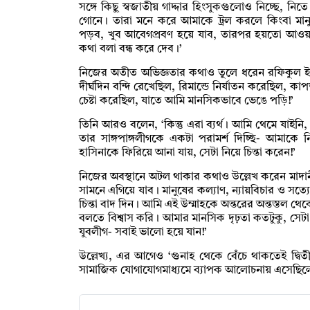
সঙ্গে কিছু স্বজাতীয় গাদ্দার হিংসুকগুলোও নিচ্ছে, 
গোনে। তারা মনে করে আমাকে ট্রল করলে কিংবা মা
পড়ব, খুব আবেগপ্রবণ হয়ে যাব, তারপর হয়তো আওয়া
কথা বলা বন্ধ করে দেব।’
নিজের অতীত অভিজ্ঞতার কথাও তুলে ধরেন রফিকুল ই
দীর্ঘদিন বন্দি রেখেছিল, রিমান্ডে নির্যাতন করেছিল, 
চেষ্টা করেছিল, যাতে আমি মানসিকভাবে ভেঙে পড়ি!’
তিনি আরও বলেন, ‘কিন্তু এরা ব্যর্থ। আমি থেমে যা
তার সাঙ্গপাঙ্গলীগকে একটা পরামর্শ দিচ্ছি- আমাক
হাসিনাকে ফিরিয়ে আনা যায়, সেটা নিয়ে চিন্তা করেন!’
নিজের অবস্থানে অটল থাকার কথাও উল্লেখ করেন মাদান
সামনে এগিয়ে যাব। মানুষের কল্যাণ, ন্যায়বিচার ও সত
চিন্তা বাদ দিন। আমি এই উম্মাহকে অন্তরের অন্তস্তল থে
বলতে বিশ্বাস করি। আমার মানসিক দৃঢ়তা কতটুকু, সেট
যুবলীগ- সবাই ভালো হয়ে যান!’
উল্লেখ্য, এর আগেও ‘গুনাহ থেকে বেঁচে থাকতেই দ্বিতী
সামাজিক যোগাযোগমাধ্যমে ব্যাপক আলোচনায় এসেছিলে