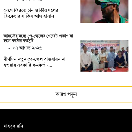
দেশে ফিরতে চান জাতীয় দলের
ক্রিকেটার সাকিব আল হাসান
আগস্টের মধ্যে পে-স্কেলের গেজেট প্রকাশ না
হলে কঠোর কর্মসূচি
০৭ আগস্ট ২০২৬
দীর্ঘদিন নতুন পে-স্কেল বাস্তবায়ন না
হওয়ায় সরকারি কর্মকর্তা-…
আরও পড়ুন
সম্পাদক:
মাহবুব রনি