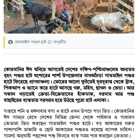
সাতমাইল পশুর হাট © সংগৃহীত
কোরবানির ঈদ ঘনিয়ে আসতেই দেশের দক্ষিণ-পশ্চিমাঞ্চলের অন্যতম
বৃহৎ পশুর হাট যশোরের শার্শা উপজেলার বাগআঁচড়া সাতমাইল পশুর
হাটে ফিরেছে প্রাণচাঞ্চল্য। ভোরের আলো ফুটতেই দূরদূরান্ত থেকে ট্রাক,
পিকআপ ও ভ্যানে করে হাটে আসছে গরু, মহিষ, ছাগল ও ভেড়া। আর
সকাল গড়াতেই ক্রেতা-বিক্রেতাদের হাঁকডাক, দরদাম আর পশু
বাছাইয়ের ব্যস্ততায় সরগরম হয়ে উঠছে পুরো হাট এলাকা।
সপ্তাহে শনি ও মঙ্গলবার বসা এ হাটে এখন উপচে পড়া ভিড়। কোরবানির
ঈদ সামনে রেখে দেশের বিভিন্ন জেলা থেকে পাইকার ও সাধারণ
ক্রেতারা ভিড় করছেন সাতমাইল পশুর হাটে। বড় আকারের গরুর
পাশাপাশি মাঝারি ও ছোট আকারের পশুরও রয়েছে ব্যাপক চাহিদা।
সামর্থ্য অনুযায়ী পছন্দের পশু কিনতে ব্যস্ত সময় পার করছেন ক্রেতারা।