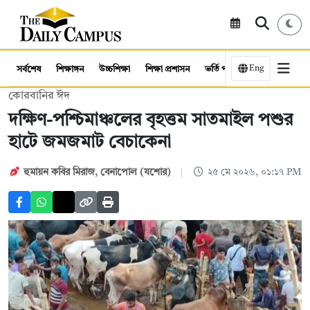
Eng
সর্বশেষ
শিক্ষাঙ্গন
উচ্চশিক্ষা
শিক্ষা প্রশাসন
ভর্তি পরীক্ষা
কর্মসংস্থান
কোরবানির ঈদ
দক্ষিণ-পশ্চিমাঞ্চলের বৃহত্তম সাতমাইল পশুর
হাটে জমজমাট বেচাকেনা
হুমায়ন কবির মিরাজ
,
বেনাপোল (যশোর)
২৫ মে ২০২৬, ০১:১৭ PM