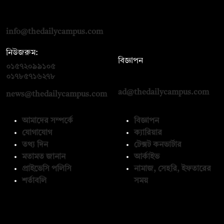
দ্য ডেইলি ক্যাম্পাস, দ্বিতীয় তলা, হাসান হোল্ডিংস, ৫২/১ নিউ ইস্কাটন
রোড, ঢাকা ১০০০
info@thedailycampus.com
নিউজরুম:
বিজ্ঞাপন
০১৫৭২০৯৯১০৫
,
০১৭১২১৩৬৫৯৩
০১৭৮৫৭১৬২৭৮
ad@thedailycampus.com
news@thedailycampus.com
আমাদের সম্পর্কে
বিজ্ঞাপন
যোগাযোগ
ক্যারিয়ার
তথ্য দিন
টেক্সট কনভার্টার
মতামত জানান
আর্কাইভ
প্রাইভেসি পলিসি
নামাজ, সেহরি, ইফতারের
শর্তাবলি
সময়
অনুসরণ করুন