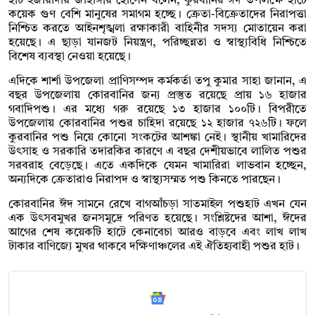
হাট ইজারাদার জাহাঙ্গীর হোসেন বলেন, কুরবানির ঈদ উপলক্ষে হাটে
কয়েক গুণ বেশি মানুষের সমাগম হচ্ছে। ক্রেতা-বিক্রেতাদের নিরাপত্তা
নিশ্চিত করতে আইনশৃঙ্খলা রক্ষাকারী বাহিনীর সদস্য মোতায়েন করা
হয়েছে। এ ছাড়া যানজট নিয়ন্ত্রণ, পরিচ্ছন্নতা ও স্বাস্থ্যবিধি নিশ্চিতে
বিশেষ ব্যবস্থা নেওয়া হয়েছে।
এদিকে শার্শা উপজেলা প্রাণিসম্পদ কর্মকর্তা তপু কুমার সাহা জানান, এ
বছর উপজেলায় কোরবানির জন্য প্রস্তুত রয়েছে প্রায় ১৬ হাজার
গবাদিপশু। এর মধ্যে গরু রয়েছে ১৩ হাজার ১০০টি। বিপরীতে
উপজেলায় কোরবানির পশুর চাহিদা রয়েছে ১২ হাজার ৭২৬টি। ফলে
কুরবানির পশু নিয়ে কোনো সংকটের আশঙ্কা নেই। স্থানীয় খামারিদের
উৎসাহ ও সরকারি তদারকির কারণে এ বছর দেশীয়ভাবে লালিত পশুর
সরবরাহ বেড়েছে। এতে একদিকে যেমন খামারিরা লাভবান হচ্ছেন,
অন্যদিকে ক্রেতারাও নিরাপদ ও স্বাস্থ্যসম্মত পশু কিনতে পারছেন।
কোরবানির ঈদ সামনে রেখে বাগআঁচড়া সাতমাইল পশুহাট এখন যেন
এক উৎসবমুখর জনসমুদ্রে পরিণত হয়েছে। সংশ্লিষ্টদের আশা, ঈদের
আগের শেষ কয়েকটি হাটে কেনাবেচা আরও বাড়বে এবং লাখ লাখ
টাকার বাণিজ্যে মুখর থাকবে দক্ষিণাঞ্চলের এই ঐতিহ্যবাহী পশুর হাট।