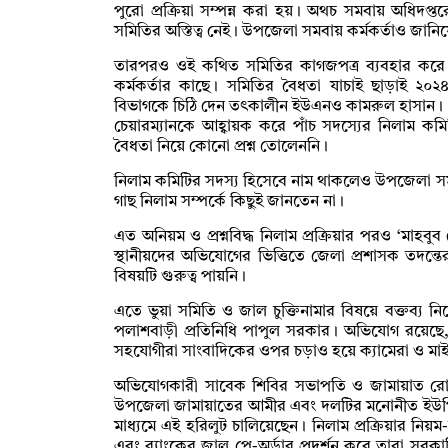
পুরো প্রক্রিয়া সম্পন্ন করা হয়। অথচ সমবায় অধিদপ্
সমিতির অস্তিত্ব নেই। উপজেলা সমবায় কর্মকর্তাও জান
তারপরও ওই কথিত সমিতির কাগজপত্র ব্যবহার করে 
কর্মকর্তার কাছে। সমিতির বৈধতা যাচাই ছাড়াই ২০২৪ 
বিভাগকে চিঠি দেন তৎকালীন ইউএনও কামরুল হাসান। 
চেয়ারম্যানকে আহ্বায়ক করে পাঁচ সদস্যের নিলাম 
বৈধতা নিয়ে কোনো প্রশ্ন তোলেননি।
নিলাম কমিটির সদস্য হিসেবে নাম থাকলেও উপজেলা সমাজস
গাছ নিলাম সম্পর্কে কিছুই জানতেন না।
এত অনিয়ম ও প্রশ্নবিদ্ধ নিলাম প্রক্রিয়ার পরও ‘মাহবুব 
স্থানীয়দের অভিযোগের ভিত্তিতে জেলা প্রশাসক তদন্তের
বিষয়টি গুরুত্ব পায়নি।
এতে ভুয়া সমিতি ও জাল চুক্তিনামার বিষয়ে বক্তব্য
পলাশবাড়ী প্রতিনিধি পাপুল সরকার। অভিযোগ রয়ে
সহযোগীরা সাংবাদিকের ওপর চড়াও হয়ে ক্যামেরা ও মা
অভিযোগকারী সাবেক শিবির সভাপতি ও জামায়াত রো
উপজেলা জামায়াতের আমীর এবং দলটির মনোনীত ইউপি চ
মাধ্যমে এই হরিলুট চালিয়েছেন। নিলাম প্রক্রিয়ার নিয়ম-
এবং ব্যাংকের জাল পে-অর্ডার প্রদর্শন করে তারা সরকারি 