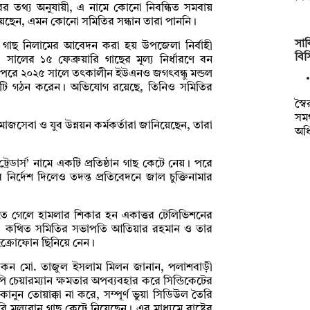
তরের তথ্য অনুযায়ী, এ নামে কোনো নিবন্ধিত সমবায়
িয়েছেন, এমন কোনো সমিতির সন্ধান তারা পাননি।
সাক
গাছ নিলামের আবেদন করা হয় উপজেলা নির্বাহী
বি
সালের ১৫ ফেব্রুয়ারি গাছের মূল্য নির্ধারণে বন
পরে ২০২৫ সালে তৎকালীন ইউএনও জগৎবন্ধু মন্ডল
কমিটি গঠন করেন। অভিযোগ রয়েছে, তিনিও সমিতির
স্ব
সমর
েবা ও যুব উন্নয়ন কর্মকর্তারা জানিয়েছেন, তারা
অধ
ট্রেডার্স’ নামে একটি প্রতিষ্ঠান গাছ কেটে নেয়। পরে
 নির্দেশ দিলেও তদন্ত প্রতিবেদনে জাল চুক্তিনামার
 নিতে গেলে হামলার শিকার হন একাত্তর টেলিভিশনের
ছে, কথিত সমিতির সভাপতি আতিয়ার রহমান ও তার
ইক্রোফোন ছিনিয়ে নেন।
কন মো. তাজুল ইসলাম মিলন জানান, পলাশবাড়ী
েয়ারম্যান ক্ষমতার অপব্যবহার করে সিন্ডিকেটের
কানুন তোয়াক্কা না করে, সম্পূর্ণ ভুয়া সিডিউল তৈরি
মূল্যবান গাছ কেটে নিয়েছেন। এর মাধ্যমে রাষ্ট্রের