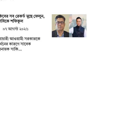
িবের সব রেকর্ড মুছে ফেলুন,
সিবিকে শফিকুল
০৭ আগস্ট ২০২৬
ৈরাচারী আওয়ামী সরকারকে
্থনের কারণে সাবেক
িনায়ক সাকি…