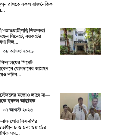
ষুণ্ন রাখতে সকল রাজনৈতিক
গ…
নী’-আওয়ামীপন্থি শিক্ষকরা
কছেন সিনেটে, বয়কটের
ষণা দিল…
০৮ আগস্ট ২০২৬
্ববিদ্যালয়ের সিনেট
বেশনে যোগদানের আমন্ত্রণ
য়েও শনিব…
স্টেবলের মতোও লাগে না—
কে যুবদল আহ্বায়ক
০৭ আগস্ট ২০২৬
কনাফ পৌর বিএনপির
াধীন ৮ ও ৯নং ওয়ার্ডের
িবার্ষিক সম…