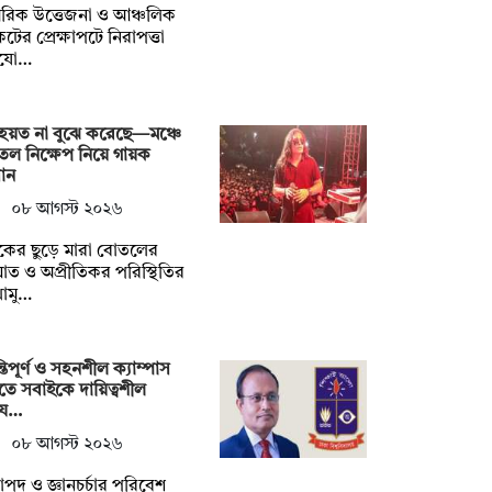
রিক উত্তেজনা ও আঞ্চলিক
টের প্রেক্ষাপটে নিরাপত্তা
যো…
হয়ত না ‍বুঝে করেছে—মঞ্চে
ল নিক্ষেপ নিয়ে গায়ক
ান
০৮ আগস্ট ২০২৬
শকের ছুড়ে মারা বোতলের
ত ও অপ্রীতিকর পরিস্থিতির
োমু…
্তিপূর্ণ ও সহনশীল ক্যাম্পাস
তে সবাইকে দায়িত্বশীল
য…
০৮ আগস্ট ২০২৬
াপদ ও জ্ঞানচর্চার পরিবেশ