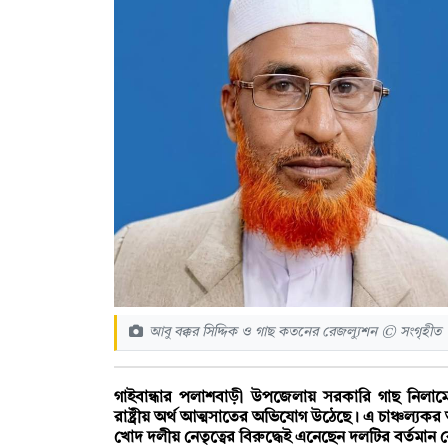
আবু বক্কর সিদ্দিক ও গাছ কতনের রেজল্যুশন © সংগৃহীত
গাইবান্ধার পলাশবাড়ী উপজেলায় সরকারি গাছ নিলাম
রাষ্ট্রীয় অর্থ আত্মসাতের অভিযোগ উঠেছে। এ চাঞ্চল্য
খোদ দলীয় নেতৃত্বের বিরুদ্ধেই এনেছেন দলটির বর্তমা