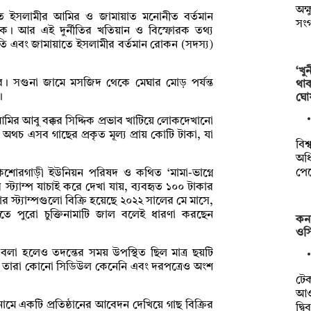
অক্
াতে ইসলামীর আমির ও জামায়াত মনোনীত বর্তমান
সং
দিক। আর এই দুর্নীতির খতিয়ান ও বিস্ফোরক তথ্য
তি এবং জামায়াতে ইসলামীর বর্তমান রোকন (সদস্য)
‘খু
। সগুনা জামে মসজিদ থেকে মেঘার মোড় পর্যন্ত
থা
।
ঘো
আমির আবু বক্কর সিদ্দিক প্রভাব খাটিয়ে লোকদেখানো
। অথচ এসব গাছের প্রকৃত মূল্য প্রায় কোটি টাকা, যা
বিশ
অধি
পে
কিশোরগাড়ী ইউনিয়ন পরিষদ ও কথিত ‘মামা-ভাগ্নে
স্ট্যাম্প যাচাই করে দেখা যায়, ব্যবহৃত ১০০ টাকার
র স্ট্যাম্পগুলো বিক্রি হয়েছে ২০২২ সালের মে মাসে,
ে। এতে পুরো চুক্তিনামাটি জাল বলেই ধারণা করছেন
কন
ওসি
বলা হলেও তদন্তের সময় উপস্থিত ছিল মাত্র ছয়টি
নায়, তারা কোনো সিডিউল কেনেনি এবং দরপত্রেও অংশ
টে
আওত
নামে একটি প্রতিষ্ঠানের আবেদন দেখিয়ে গাছ বিক্রির
দ্ব