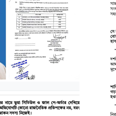
সাম
সংক
সহ
সে 
বোত
হাস
দর্
আঘা
মুখ
শান
গড়
হও
ের নামে ভুয়া সিডিউল ও জাল পে-অর্ডার দেখিয়ে
কর অভিযোগটি কোনো রাজনৈতিক প্রতিপক্ষের নয়, বরং
ন রোকন সদস্য নিজেই।
নির