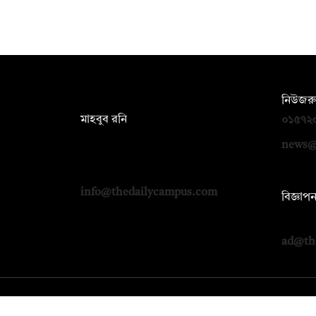
সম্পাদক:
নিউজরু
মাহবুব রনি
০১৫৭২
দ্য ডেইলি ক্যাম্পাস, দ্বিতীয় তলা, হাসান
news@
হোল্ডিংস, ৫২/১ নিউ ইস্কাটন রোড, ঢাকা
১০০০
info@thedailycampus.com
বিজ্ঞাপ
০১৭১২
ad@th