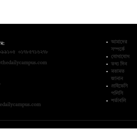
আমাদের
ম:
সম্পর্কে
০৯৯১০৫
,
০১৭৮৫৭১৬২৭৮
যোগাযোগ
thedailycampus.com
তথ্য দিন
মতামত
জানান
ন
প্রাইভেসি
পলিসি
১৩৬৫৯৩
শর্তাবলি
edailycampus.com
© কপিরাইট 2026, দ্য ডেইলি ক্যাম্পাস লিমিটেড