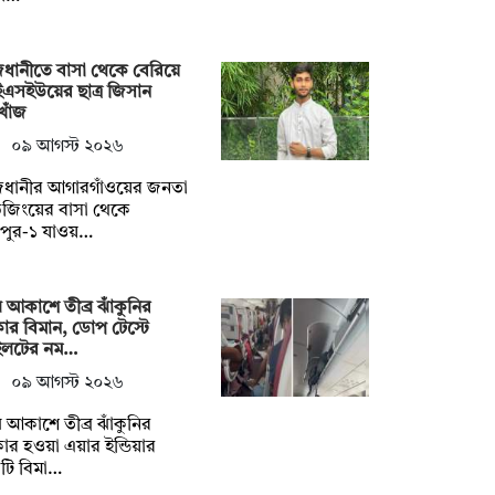
ধানীতে বাসা থেকে বেরিয়ে
এসইউয়ের ছাত্র জিসান
খোঁজ
০৯ আগস্ট ২০২৬
জধানীর আগারগাঁওয়ের জনতা
উজিংয়ের বাসা থেকে
রপুর-১ যাওয়…
 আকাশে তীব্র ঝাঁকুনির
ার বিমান, ডোপ টেস্টে
ইলটের নম…
০৯ আগস্ট ২০২৬
 আকাশে তীব্র ঝাঁকুনির
ার হওয়া এয়ার ইন্ডিয়ার
টি বিমা…