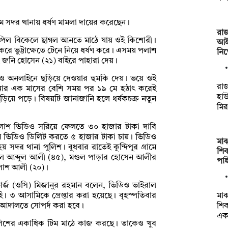
ে সদর থানায় ধর্ষণ মামলা দায়ের করেছেন।
রাজ
এপ্রিল বিকেলে ছাগল আনতে মাঠে যায় ওই কিশোরী।
আই
রে ভুট্টাক্ষেতে টেনে নিয়ে ধর্ষণ করে। এসময় পলাশ
নি
 জনি হোসেন (২১) বাইরে পাহারা দেয়।
ডিও অনলাইনে ছড়িয়ে দেওয়ার হুমকি দেয়। ভয়ে ওই
রা
নার এক মাসের বেশি সময় পর ১৯ মে হঠাৎ করেই
হা
ড়িয়ে পড়ে। বিষয়টি জানাজানি হলে ধর্ষকচক্র নতুন
মি
লাশ ভিডিও সরিয়ে ফেলতে ৩০ হাজার টাকা দাবি
ে ভিডিও ডিলিট করতে ৫ হাজার টাকা চায়। ভিডিও
মাঝ
দর থানা পুলিশ। বুধবার রাতেই কুন্দিপুর গ্রামে
শিক
ছেলে আব্দুল আলী (৪৫), মণ্ডল পাড়ার হোসেন আলীর
পা
পলাশ আলী (২০)।
নচার্জ (ওসি) মিজানুর রহমান বলেন, ভিডিও ভাইরাল
মাঝ
ই। ৩ আসামিকে গ্রেপ্তার করা হয়েছে। বৃহস্পতিবার
শিক
ের আদালতে সোপর্দ করা হবে।
এক
লিশের একাধিক টিম মাঠে কাজ করছে। তাকেও খুব