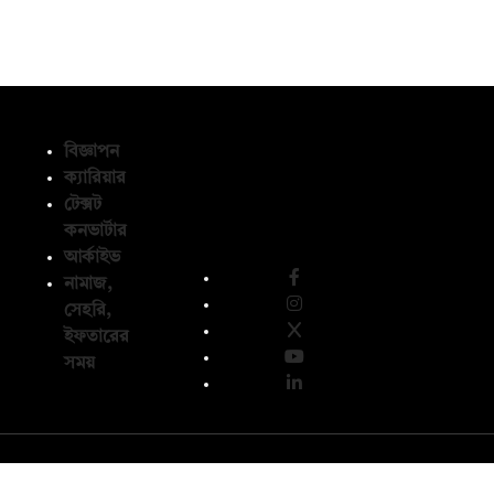
বিজ্ঞাপন
ক্যারিয়ার
টেক্সট
অনুসরণ করুন
কনভার্টার
আর্কাইভ
নামাজ,
সেহরি,
ইফতারের
সময়