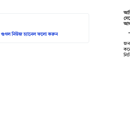
আক
দে
আগস
গুগল নিউজ চ্যানেল ফলো করুন
জনব
কর
লিম