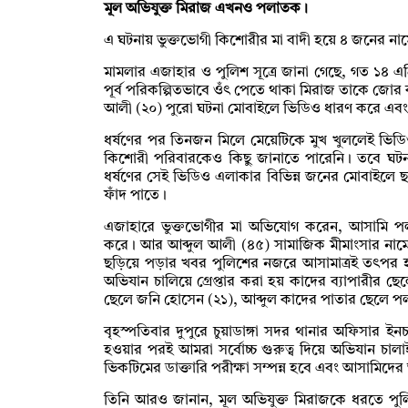
মূল অভিযুক্ত মিরাজ এখনও পলাতক।
এ ঘটনায় ভুক্তভোগী কিশোরীর মা বাদী হয়ে ৪ জনের নাম
মামলার এজাহার ও পুলিশ সূত্রে জানা গেছে, গত ১৪ 
পূর্ব পরিকল্পিতভাবে ওঁৎ পেতে থাকা মিরাজ তাকে জোর ক
আলী (২০) পুরো ঘটনা মোবাইলে ভিডিও ধারণ করে এবং
ধর্ষণের পর তিনজন মিলে মেয়েটিকে মুখ খুললেই ভি
কিশোরী পরিবারকেও কিছু জানাতে পারেনি। তবে ঘট
ধর্ষণের সেই ভিডিও এলাকার বিভিন্ন জনের মোবাইলে ছ
ফাঁদ পাতে।
এজাহারে ভুক্তভোগীর মা অভিযোগ করেন, আসামি প
করে। আর আব্দুল আলী (৪৫) সামাজিক মীমাংসার নাম
ছড়িয়ে পড়ার খবর পুলিশের নজরে আসামাত্রই তৎপর হয় স
অভিযান চালিয়ে গ্রেপ্তার করা হয় কাদের ব্যাপারীর 
ছেলে জনি হোসেন (২১), আব্দুল কাদের পাতার ছেলে 
বৃহস্পতিবার দুপুরে চুয়াডাঙ্গা সদর থানার অফিসার ই
হওয়ার পরই আমরা সর্বোচ্চ গুরুত্ব দিয়ে অভিযান চালা
ভিকটিমের ডাক্তারি পরীক্ষা সম্পন্ন হবে এবং আসামিদ
তিনি আরও জানান, মূল অভিযুক্ত মিরাজকে ধরতে পু