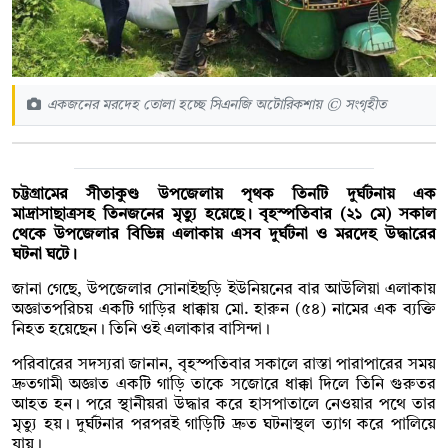
একজনের মরদেহ তোলা হচ্ছে সিএনজি অটোরিকশায় © সংগৃহীত
চট্টগ্রামের সীতাকুণ্ড উপজেলায় পৃথক তিনটি দুর্ঘটনায় এক
মাদ্রাসাছাত্রসহ তিনজনের মৃত্যু হয়েছে। বৃহস্পতিবার (২১ মে) সকাল
থেকে উপজেলার বিভিন্ন এলাকায় এসব দুর্ঘটনা ও মরদেহ উদ্ধারের
ঘটনা ঘটে।
জানা গেছে, উপজেলার সোনাইছড়ি ইউনিয়নের বার আউলিয়া এলাকায়
অজ্ঞাতপরিচয় একটি গাড়ির ধাক্কায় মো. হারুন (৫৪) নামের এক ব্যক্তি
নিহত হয়েছেন। তিনি ওই এলাকার বাসিন্দা।
পরিবারের সদস্যরা জানান, বৃহস্পতিবার সকালে রাস্তা পারাপারের সময়
দ্রুতগামী অজ্ঞাত একটি গাড়ি তাকে সজোরে ধাক্কা দিলে তিনি গুরুতর
আহত হন। পরে স্থানীয়রা উদ্ধার করে হাসপাতালে নেওয়ার পথে তার
মৃত্যু হয়। দুর্ঘটনার পরপরই গাড়িটি দ্রুত ঘটনাস্থল ত্যাগ করে পালিয়ে
যায়।