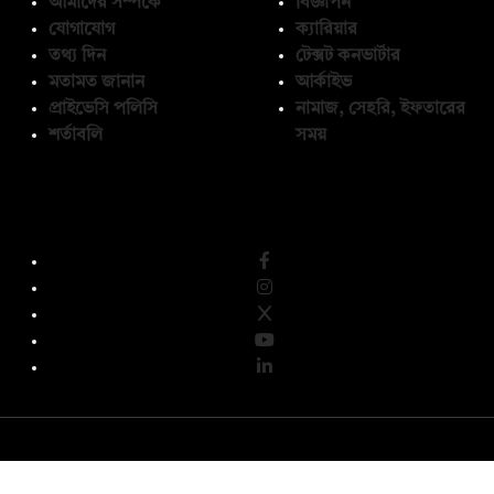
আমাদের সম্পর্কে
বিজ্ঞাপন
যোগাযোগ
ক্যারিয়ার
তথ্য দিন
টেক্সট কনভার্টার
মতামত জানান
আর্কাইভ
প্রাইভেসি পলিসি
নামাজ, সেহরি, ইফতারের
শর্তাবলি
সময়
অনুসরণ করুন
© কপিরাইট 2026, দ্য ডেইলি ক্যাম্পাস লিমিটেড