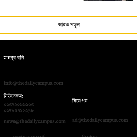
আরও পড়ুন
সম্পাদক:
মাহবুব রনি
দ্য ডেইলি ক্যাম্পাস, দ্বিতীয় তলা, হাসান হোল্ডিংস, ৫২/১ নিউ ইস্কাটন
রোড, ঢাকা ১০০০
info@thedailycampus.com
নিউজরুম:
বিজ্ঞাপন
০১৫৭২০৯৯১০৫
,
০১৭১২১৩৬৫৯৩
০১৭৮৫৭১৬২৭৮
ad@thedailycampus.com
news@thedailycampus.com