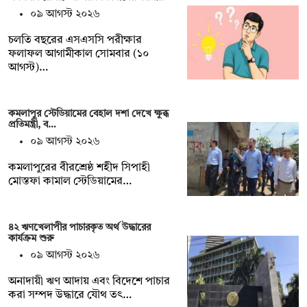
০৯ আগস্ট ২০২৬
চলতি বছরের এসএসসি পরীক্ষার
ফলাফল আগামীকাল সোমবার (১০
আগস্ট)…
কমলাপুর স্টেডিয়ামের বেহাল দশা দেখে ক্ষুব্ধ
প্রতিমন্ত্রী, ব…
০৯ আগস্ট ২০২৬
কমলাপুরের বীরশ্রেষ্ঠ শহীদ সিপাহী
মোস্তফা কামাল স্টেডিয়ামের…
৪২ ঋণখেলাপীর পাচারকৃত অর্থ উদ্ধারের
কার্যক্রম শুরু
০৯ আগস্ট ২০২৬
অনাদায়ী ঋণ আদায় এবং বিদেশে পাচার
করা সম্পদ উদ্ধারে যৌথ তৎ…