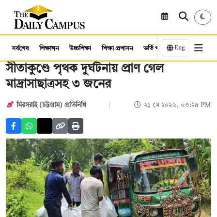
Eng
সর্বশেষ
শিক্ষাঙ্গন
উচ্চশিক্ষা
শিক্ষা প্রশাসন
ভর্তি পরীক্ষা
কর্মসংস্থান
সীতাকুণ্ডে পৃথক দুর্ঘটনায় প্রাণ গেল
মাদ্রাসাছাত্রসহ ৩ জনের
মিরসরাই (চট্টগ্রাম) প্রতিনিধি
২১ মে ২০২৬, ০৩:২৪ PM