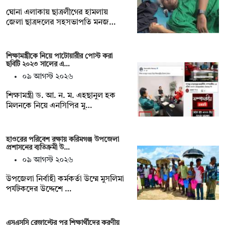
ঘোনা এলাকায় ছাত্রলীগের হামলায়
জেলা ছাত্রদলের সহসভাপতি মনজ…
শিক্ষামন্ত্রীকে নিয়ে পাটোয়ারীর পোস্ট করা
ছবিটি ২০২৩ সালের এ…
০৯ আগস্ট ২০২৬
শিক্ষামন্ত্রী ড. আ. ন. ম. এহছানুল হক
মিলনকে নিয়ে এনসিপির মু…
হাওরের পরিবেশ রক্ষায় করিমগঞ্জ উপজেলা
প্রশাসনের ব্যতিক্রমী উ…
০৯ আগস্ট ২০২৬
‎উপজেলা নির্বাহী কর্মকর্তা উম্মে মুসলিমা
পর্যটকদের উদ্দেশে …
এসএসসি রেজাল্টের পর শিক্ষার্থীদের করণীয়