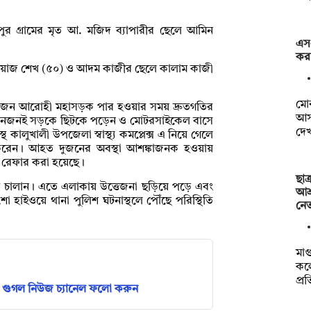
ুর গ্রামের মৃত আ. মজিদ ব্যাপারীর ছেলে আমিন
এস
করত
রিয়াজ শেখ (৫০) ও আদম কাজীর ছেলে কালাম কাজী
মো
 তিনজন আরোহী মহাসড়ক পার হওয়ার সময় দ্রুতগতির
আস
ে তিনজনই সড়কে ছিটকে পড়েন ও মোটরসাইকেল বাসে
দে
্থ কালুখালী উপজেলা স্বাস্থ্য কমপ্লেক্স এ নিয়ে গেলে
 করেন। আহত দুজনের অবস্থা আশঙ্কাজনক হওয়ায়
ে রেফার করা হয়েছে।
ছাত
চুর চালান। এতে এলাকায় উত্তেজনা ছড়িয়ে পড়ে এবং
আশ্
 হাইওয়ে থানা পুলিশ ঘটনাস্থলে পৌঁছে পরিস্থিতি
নেত
মাগ
কল
প্র
গুগল নিউজ চ্যানেল ফলো করুন