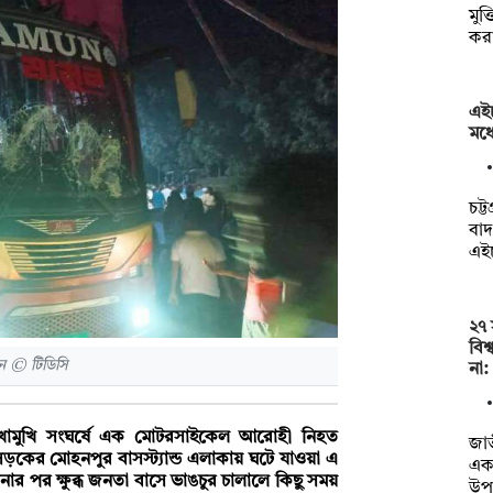
মুক
করা
এই
মধ্
চট্ট
বাদ
এই
২৭ 
বিশ
ান © টিডিসি
না:
খোমুখি সংঘর্ষে এক মোটরসাইকেল আরোহী নিহত
জাত
সড়কের মোহনপুর বাসস্ট্যান্ড এলাকায় ঘটে যাওয়া এ
একা
র পর ক্ষুব্ধ জনতা বাসে ভাঙচুর চালালে কিছু সময়
উপা