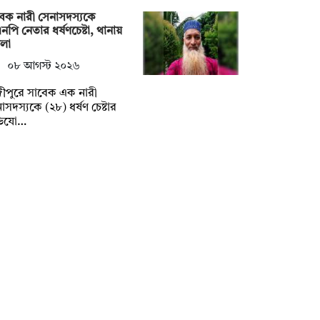
েক নারী সেনাসদস্যকে
নপি নেতার ধর্ষণচেষ্টা, থানায়
মলা
০৮ আগস্ট ২০২৬
ীপুরে সাবেক এক নারী
াসদস্যকে (২৮) ধর্ষণ চেষ্টার
িযো…