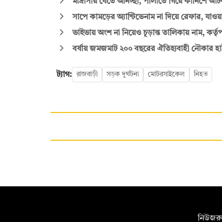
মাদ্রাসায় যেতে অনিচ্ছা, পালাতে গিয়ে কার্নিশে 
সাপে কামড়ের অ্যান্টিভেনাম না দিয়ে রেফার, যাওয়
ভাইভায় অংশ না নিয়েও চূড়ান্ত তালিকায় নাম, কর্তৃপক
বর্ষায় জমজমাট ২০০ বছরের ঐতিহ্যবাহী নৌকার হা
ট্যাগ:
রাজবাড়ী
সড়ক দুর্ঘটনা
মোটরসাইকেল
নিহত
সম্পাদক:
নিউজরু