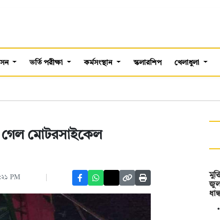
শাসন
ভর্তি পরীক্ষা
কর্মসংস্থান
স্কলারশিপ
খেলাধুলা
াণ গেল মোটরসাইকেল
মুক
:২১ PM
জু
ধান