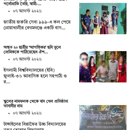
পর্নোগ্রাফি তৈরি, স্বামী-…
০৭ আগস্ট ২০২৬
জাতীয় জরুরি সেবা ৯৯৯-এ কল পেয়ে
নোয়াখালীর বেগমগঞ্জে একটি বাস…
অন্তত ২০ ছাত্রীর ‘আপত্তিকর’ ছবি তুলে
প্রেমিককে পাঠিয়েছেন ঐশ…
০৭ আগস্ট ২০২৬
ইসলামী বিশ্ববিদ্যালয়ের (ইবি)
জুলাই-৩৬ আবাসিক হলে সহপাঠী ও
র…
স্কুলের নামফলক থেকে বাদ গেল প্রতিষ্ঠাতা
ভাসানীর নাম
০৭ আগস্ট ২০২৬
টাঙ্গাইলের বিন্নাফৈর উচ্চ বিদ্যালয়ের