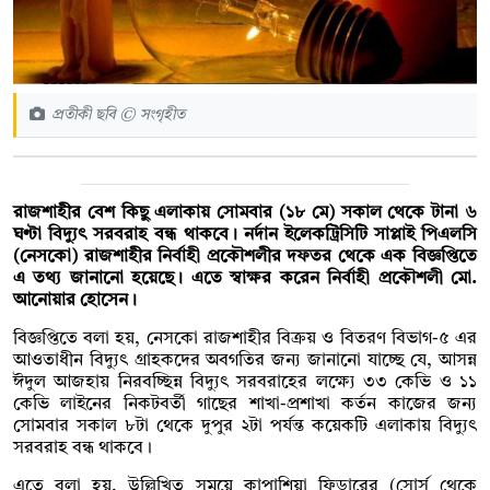
প্রতীকী ছবি © সংগৃহীত
রাজশাহীর বেশ কিছু এলাকায় সোমবার (১৮ মে) সকাল থেকে টানা ৬
ঘণ্টা বিদ্যুৎ সরবরাহ বন্ধ থাকবে। নর্দান ইলেকট্রিসিটি সাপ্লাই পিএলসি
(নেসকো) রাজশাহীর নির্বাহী প্রকৌশলীর দফতর থেকে এক বিজ্ঞপ্তিতে
এ তথ্য জানানো হয়েছে। এতে স্বাক্ষর করেন নির্বাহী প্রকৌশলী মো.
আনোয়ার হোসেন।
বিজ্ঞপ্তিতে বলা হয়, নেসকো রাজশাহীর বিক্রয় ও বিতরণ বিভাগ-৫ এর
আওতাধীন বিদ্যুৎ গ্রাহকদের অবগতির জন্য জানানো যাচ্ছে যে, আসন্ন
ঈদুল আজহায় নিরবচ্ছিন্ন বিদ্যুৎ সরবরাহের লক্ষ্যে ৩৩ কেভি ও ১১
কেভি লাইনের নিকটবর্তী গাছের শাখা-প্রশাখা কর্তন কাজের জন্য
সোমবার সকাল ৮টা থেকে দুপুর ২টা পর্যন্ত কয়েকটি এলাকায় বিদ্যুৎ
সরবরাহ বন্ধ থাকবে।
এতে বলা হয়, উল্লিখিত সময়ে কাপাশিয়া ফিডারের (সোর্স থেকে