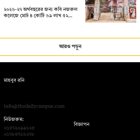
২০২৬-২৭ অর্থবছরের জন্য কবি নজরুল
কলেজে মোট ৪ কোটি ৬৯ লাখ ৫২…
আরও পড়ুন
সম্পাদক:
মাহবুব রনি
দ্য ডেইলি ক্যাম্পাস, দ্বিতীয় তলা, হাসান হোল্ডিংস, ৫২/১ নিউ ইস্কাটন
রোড, ঢাকা ১০০০
info@thedailycampus.com
নিউজরুম:
বিজ্ঞাপন
০১৫৭২০৯৯১০৫
,
০১৭১২১৩৬৫৯৩
০১৭৮৫৭১৬২৭৮