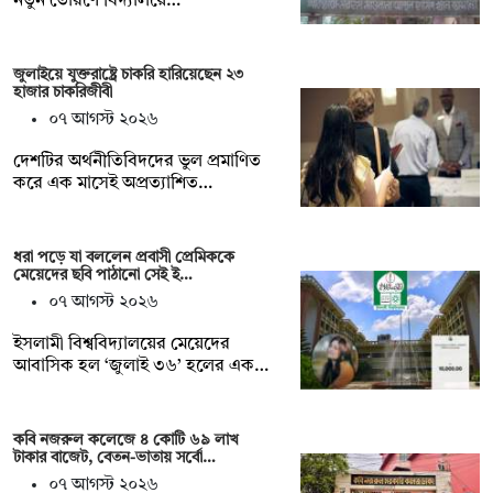
নতুন তোরণে বিদ্যালয়ে…
জুলাইয়ে যুক্তরাষ্ট্রে চাকরি হারিয়েছেন ২৩
হাজার চাকরিজীবী
০৭ আগস্ট ২০২৬
দেশটির অর্থনীতিবিদদের ভুল প্রমাণিত
করে এক মাসেই অপ্রত্যাশিত…
ধরা পড়ে যা বললেন প্রবাসী প্রেমিককে
মেয়েদের ছবি পাঠানো সেই ই…
০৭ আগস্ট ২০২৬
ইসলামী বিশ্ববিদ্যালয়ের মেয়েদের
আবাসিক হল ‘জুলাই ৩৬’ হলের এক…
কবি নজরুল কলেজে ৪ কোটি ৬৯ লাখ
টাকার বাজেট, বেতন-ভাতায় সর্বো…
০৭ আগস্ট ২০২৬