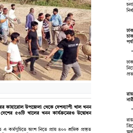
চল
নির
ঢাক
চা
পর্
ঢাক
নিয়
প্র
রাজ
নার
াজপুরের কাহারোল উপজেলা থেকে দেশব্যাপী খাল খনন
দেশের ৫৩টি খালের খনন কার্যক্রমেরও উদ্বোধন
রাজ
ব্র
্মসূচিতে অংশ নিতে প্রায় ৪০০ শ্রমিক প্রস্তুত
অর