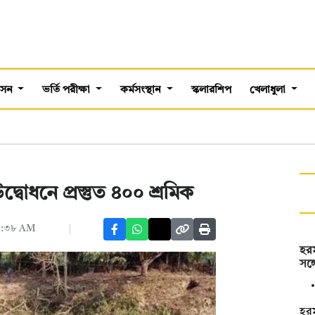
শাসন
ভর্তি পরীক্ষা
কর্মসংস্থান
স্কলারশিপ
খেলাধুলা
্বোধনে প্রস্তুত ৪০০ শ্রমিক
১১:৩৮ AM
হরম
সঙ্
হরম