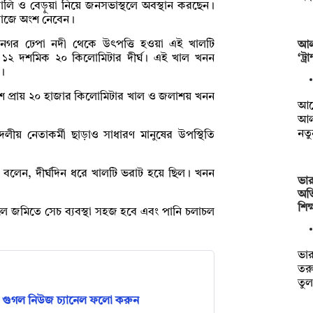
লি ও বেড়ুয়া নিয়ে জনসভাস্থলে অবস্থান করছেন।
ন কাজে অংশ নেবেন।
তনগর ঢেপা নদী থেকে উৎপত্তি হওয়া এই খালটি
আল
‘ট্
রায় ১২ দশমিক ২০ কিলোমিটার দীর্ঘ। এই খাল খনন
ে।
 দেশে প্রায় ২০ হাজার কিলোমিটার খাল ও জলাশয় খনন
আর্
আল
নত
লীয় নেতাকর্মী ছাড়াও সাধারণ মানুষের উপস্থিতি
বলেন, দীর্ঘদিন ধরে খালটি ভরাট হয়ে ছিল। খনন
ভার
অভ
শিক
ে জমিতে সেচ ব্যবস্থা সহজ হবে এবং পানি চলাচল
ভার
তরু
তু
গুগল নিউজ চ্যানেল ফলো করুন