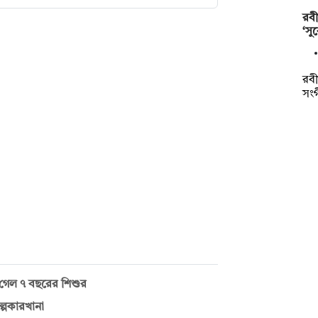
রবী
‘সু
রবী
সংগ
াণ গেল ৭ বছরের শিশুর
ল্পকারখানা