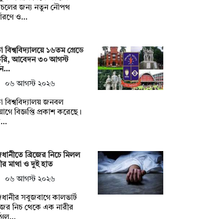
াচলের জন্য নতুন নৌপথ
্ধারণে ও…
া বিশ্ববিদ্যালয়ে ১৬তম গ্রেডে
করি, আবেদন ৩০ আগস্ট
যন…
০৬ আগস্ট ২০২৬
া বিশ্ববিদ্যালয় জনবল
োগে বিজ্ঞপ্তি প্রকাশ করেছে।
ত…
ধানীতে ব্রিজের নিচে মিলল
ীর মাথা ও দুই হাত
০৬ আগস্ট ২০২৬
ধানীর সবুজবাগে কালভার্ট
িজের নিচ থেকে এক নারীর
্ধগল…