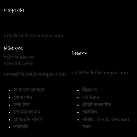
সম্পাদক:
মাহবুব রনি
দ্য ডেইলি ক্যাম্পাস, দ্বিতীয় তলা, হাসান হোল্ডিংস, ৫২/১ নিউ ইস্কাটন
রোড, ঢাকা ১০০০
info@thedailycampus.com
নিউজরুম:
বিজ্ঞাপন
০১৫৭২০৯৯১০৫
,
০১৭১২১৩৬৫৯৩
০১৭৮৫৭১৬২৭৮
ad@thedailycampus.com
news@thedailycampus.com
আমাদের সম্পর্কে
বিজ্ঞাপন
যোগাযোগ
ক্যারিয়ার
তথ্য দিন
টেক্সট কনভার্টার
মতামত জানান
আর্কাইভ
প্রাইভেসি পলিসি
নামাজ, সেহরি, ইফতারের
শর্তাবলি
সময়