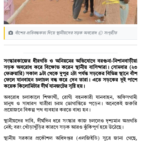
বাঁশের প্রতিবন্ধকতা দিয়ে স্থানীয়দের সড়ক অবরোধ © সংগৃহীত
সংস্কারকাজের ধীরগতি ও অনিয়মের অভিযোগে বরগুনা-নিশানবাড়ীয়া
সড়ক অবরোধ করে বিক্ষোভ করেন স্থানীয় বাসিন্দারা। সোমবার (২৩
ফেব্রুয়ারি) সকাল ৯টা থেকে দুপুর ২টা পর্যন্ত সড়কের বিভিন্ন স্থানে বাঁশ
ফেলে যানবাহন চলাচল বন্ধ করে দেন তারা। এতে সড়কের দুই পাশে
কয়েক কিলোমিটার দীর্ঘ যানজটের সৃষ্টি হয়।
অবরোধ চলাকালে শিক্ষার্থী, রোগী বহনকারী যানবাহন, অফিসগামী
মানুষ ও সাধারণ যাত্রীরা চরম ভোগান্তিতে পড়েন। অনেকেই জরুরি
প্রয়োজনে বিকল্প পথ ব্যবহার করতে বাধ্য হন।
স্থানীয়দের দাবি, দীর্ঘদিন ধরে সংস্কার কাজ চললেও দৃশ্যমান অগ্রগতি
নেই; বরং খোঁড়াখুঁড়ির কারণে সড়ক আরও ঝুঁকিপূর্ণ হয়ে উঠেছে।
স্থানীয় সরকার প্রকৌশল অধিদপ্তর (এলজিইডি) সূত্রে জানা গেছে,