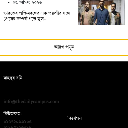
০৬ আগস্ট ২০২৬
ভারতের পশ্চিমবঙ্গের এক তরুণীর সঙ্গে
প্রেমের সম্পর্ক গড়ে তুল…
আরও পড়ুন
সম্পাদক:
মাহবুব রনি
দ্য ডেইলি ক্যাম্পাস, দ্বিতীয় তলা, হাসান হোল্ডিংস, ৫২/১ নিউ ইস্কাটন
রোড, ঢাকা ১০০০
info@thedailycampus.com
নিউজরুম:
বিজ্ঞাপন
০১৫৭২০৯৯১০৫
,
০১৭১২১৩৬৫৯৩
০১৭৮৫৭১৬২৭৮