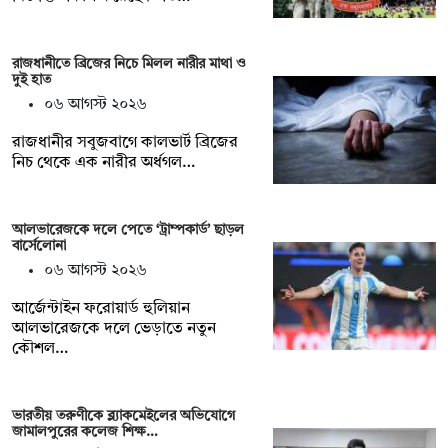
রাজধানীতে ব্রিজের নিচে মিলল নারীর মাথা ও
দুই হাত
০৬ আগস্ট ২০২৬
রাজধানীর সবুজবাগে কালভার্ট ব্রিজের
নিচ থেকে এক নারীর অর্ধগল…
আলভারেজকে দলে পেতে ‘ট্রাম্পকার্ড’ ছাড়ল
বার্সেলোনা
০৬ আগস্ট ২০২৬
আর্জেন্টাইন ফরোয়ার্ড হুলিয়ান
আলভারেজকে দলে ভেড়াতে নতুন
কৌশল…
ভারতীয় তরুণীকে ব্ল্যাকমেইলের অভিযোগে
জামালপুরের কলেজ শিক্ষ…