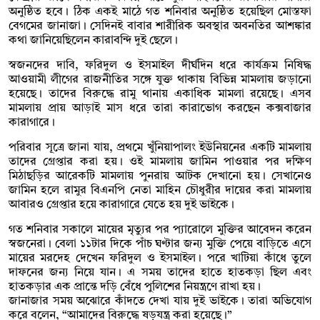
অনুষ্ঠিত হবে। ঠিক একই মাঠে গত শনিবার অনুষ্ঠিত হয়েছিল মোস্তফা
বেগমের জানাজা। সেদিনই বাবার শারীরিক অবস্থার অবনতির আশঙ্কার
কথা জানিয়েছিলেন কারাবন্দি দুই ছেলে।
স্বজনদের দাবি, ফরিদুল ও ইসমাইল দীর্ঘদিন ধরে কার্যক্রম নিষিদ্ধ
আওয়ামী লীগের রাজনীতির সঙ্গে যুক্ত থাকায় বিভিন্ন মামলায় জড়ানো
হয়েছে। তাদের বিরুদ্ধে রামু থানায় একাধিক মামলা রয়েছে। এসব
মামলায় প্রায় আড়াই মাস ধরে তারা কারাভোগ করছেন কক্সবাজার
কারাগারে।
পরিবার সূত্রে জানা যায়, প্রথমে খুঁনিয়াপালং ইউনিয়নের একটি মামলায়
তাদের গ্রেপ্তার করা হয়। ওই মামলায় জামিন পাওয়ার পর দক্ষিণ
মিঠাছড়ির আরেকটি মামলায় পুনরায় আটক দেখানো হয়। সেখানেও
জামিন হলে রামুর বিএনপি নেতা মাহিন চৌধুরীর দায়ের করা মামলায়
আবারও গ্রেপ্তার হয়ে কারাগারে যেতে হয় দুই ভাইকে।
গত শনিবার সকালে মায়ের মৃত্যুর পর প্যারোলে মুক্তির আবেদন করেন
স্বজনেরা। বেলা ১১টার দিকে পাঁচ ঘণ্টার জন্য মুক্তি পেয়ে বাড়িতে এসে
মায়ের মরদেহ দেখেন ফরিদুল ও ইসমাইল। পরে খাটিয়া কাঁধে তুলে
দাফনের জন্য নিয়ে যান। এ সময় তাদের হাতে হাতকড়া ছিল এবং
হাতকড়ার এক প্রান্তে দড়ি বেঁধে পুলিশের নিয়ন্ত্রণে রাখা হয়।
জানাজার সময় অঝোরে কাঁদতে দেখা যায় দুই ভাইকে। তারা অভিযোগ
করে বলেন, “আমাদের বিরুদ্ধে ষড়যন্ত্র করা হয়েছে।”