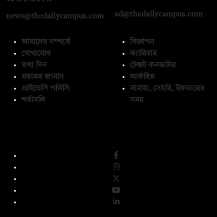
ad@thedailycampus.com
news@thedailycampus.com
আমাদের সম্পর্কে
বিজ্ঞাপন
যোগাযোগ
ক্যারিয়ার
তথ্য দিন
টেক্সট কনভার্টার
মতামত জানান
আর্কাইভ
প্রাইভেসি পলিসি
নামাজ, সেহরি, ইফতারের
শর্তাবলি
সময়
অনুসরণ করুন