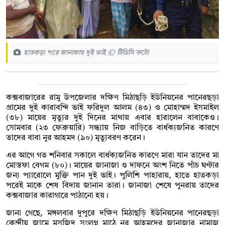
হাতকড়া পরে জানাজায় দুই ভাই © টিডিসি ফটো
কক্সবাজারের রামু উপজেলার দক্ষিণ মিঠাছড়ি ইউনিয়নের পানেরছড়া
গ্রামের দুই কারাবন্দি ভাই ফরিদুল আলম (৪৩) ও মোহাম্মদ ইসমাইল
(৩৮) মায়ের মৃত্যুর দুই দিনের মাথায় এবার হারালেন বাবাকেও।
সোমবার (২৩ ফেব্রুয়ারি) সন্ধ্যায় নিজ বাড়িতে বার্ধক্যজনিত কারণে
তাদের বাবা নুর আহমদ (৯০) মৃত্যুবরণ করেন।
এর আগে গত শনিবার সকালে বার্ধক্যজনিত কারণে মারা যান তাদের মা
মোস্তফা বেগম (৮০)। মায়ের জানাজা ও দাফনে অংশ নিতে পাঁচ ঘণ্টার
জন্য প্যারোলে মুক্তি পান দুই ভাই। পুলিশি পাহারায়, হাতে হাতকড়া
পরেই মাকে শেষ বিদায় জানান তারা। জানাজা শেষে পুনরায় তাদের
কক্সবাজার কারাগারে পাঠানো হয়।
জানা গেছে, মঙ্গলবার দুপুরে দক্ষিণ মিঠাছড়ি ইউনিয়নের পানেরছড়া
কেন্দ্রীয় জামে মসজিদ সংলগ্ন মাঠে নুর আহমদের জানাজার নামাজ